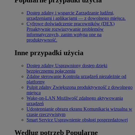
Dostęp zdalny i wsparcie
Zarządzanie ludźmi,
urządzeniami i aplikacjami — z dowolnego miejsca.
Cyfrowe doświadczenie pracowników (DEX)
Proaktywnie rozwiązywanie problemów
informatycznych, zanim wpłyną one na
produktywność.
Inne przypadki użycia
Dostęp zdalny
Usprawniony dostęp dzięki
bezpiecznemu połączeniu
Zdalne sterowanie
Kontrola urządzeń niezależnie od
platformy
Pulpit zdalny
Zwiększona produktywność z dowolnego
miejsca
Wake-on-LAN
Możliwość zdalnego aktywowania
urządzeń
Udostępnianie obrazu ekranu
Komunikacja wizualna w
czasie rzeczywistym
Smart Service
Usprawnienie obsługi posprzedażowej
Według potrzeb
Popularne