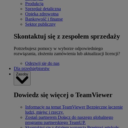
Produkcja
Sprzedaż detaliczna
Opieka zdrowotna
Bankowość i finanse
Sektor publiczny
Skontaktuj się z zespołem sprzedaży
Potrzebujesz pomocy w wyborze odpowiedniego
rozwiązania, złożeniu zamówienia lub aktualizacji licencji?
Odezwij się do nas
Dla przedsiębiorstw
Zasoby
Dowiedz się więcej o TeamViewer
Informacje na temat TeamViewer
Bezpieczne łączenie
ludzi, miejsc i rzeczy.
Zostań partnerem
Dołącz do naszego globalnego
programu partnerskiego TeamUP.
Skontaktuj się z działem wsparcia
Przejrzyj artykuły