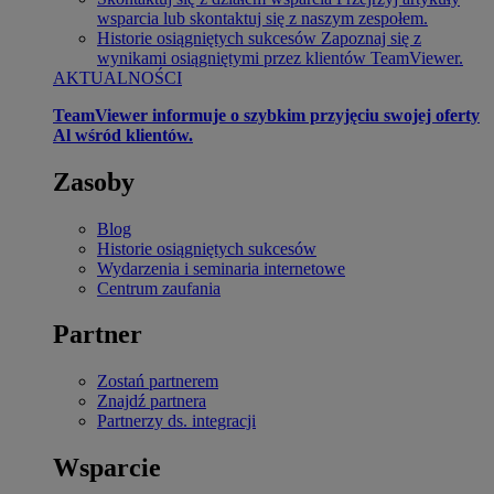
wsparcia lub skontaktuj się z naszym zespołem.
Historie osiągniętych sukcesów
Zapoznaj się z
wynikami osiągniętymi przez klientów TeamViewer.
AKTUALNOŚCI
TeamViewer informuje o szybkim przyjęciu swojej oferty
Al wśród klientów.
Zasoby
Blog
Historie osiągniętych sukcesów
Wydarzenia i seminaria internetowe
Centrum zaufania
Partner
Zostań partnerem
Znajdź partnera
Partnerzy ds. integracji
Wsparcie