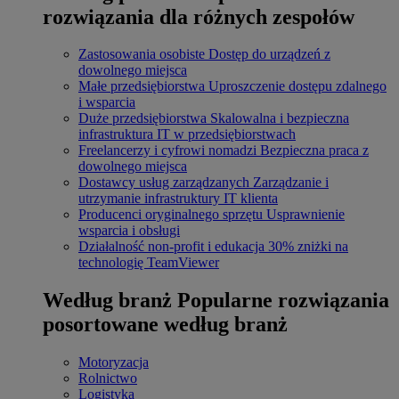
rozwiązania dla różnych zespołów
Zastosowania osobiste
Dostęp do urządzeń z
dowolnego miejsca
Małe przedsiębiorstwa
Uproszczenie dostępu zdalnego
i wsparcia
Duże przedsiębiorstwa
Skalowalna i bezpieczna
infrastruktura IT w przedsiębiorstwach
Freelancerzy i cyfrowi nomadzi
Bezpieczna praca z
dowolnego miejsca
Dostawcy usług zarządzanych
Zarządzanie i
utrzymanie infrastruktury IT klienta
Producenci oryginalnego sprzętu
Usprawnienie
wsparcia i obsługi
Działalność non-profit i edukacja
30% zniżki na
technologię TeamViewer
Według branż
Popularne rozwiązania
posortowane według branż
Motoryzacja
Rolnictwo
Logistyka