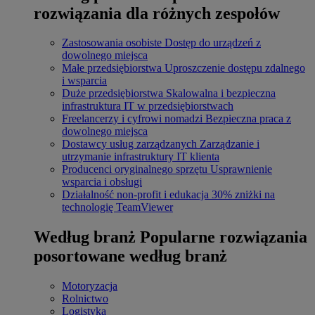
rozwiązania dla różnych zespołów
Zastosowania osobiste
Dostęp do urządzeń z
dowolnego miejsca
Małe przedsiębiorstwa
Uproszczenie dostępu zdalnego
i wsparcia
Duże przedsiębiorstwa
Skalowalna i bezpieczna
infrastruktura IT w przedsiębiorstwach
Freelancerzy i cyfrowi nomadzi
Bezpieczna praca z
dowolnego miejsca
Dostawcy usług zarządzanych
Zarządzanie i
utrzymanie infrastruktury IT klienta
Producenci oryginalnego sprzętu
Usprawnienie
wsparcia i obsługi
Działalność non-profit i edukacja
30% zniżki na
technologię TeamViewer
Według branż
Popularne rozwiązania
posortowane według branż
Motoryzacja
Rolnictwo
Logistyka