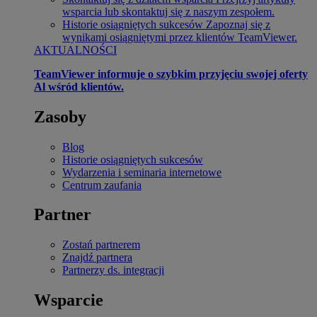
wsparcia lub skontaktuj się z naszym zespołem.
Historie osiągniętych sukcesów
Zapoznaj się z
wynikami osiągniętymi przez klientów TeamViewer.
AKTUALNOŚCI
TeamViewer informuje o szybkim przyjęciu swojej oferty
Al wśród klientów.
Zasoby
Blog
Historie osiągniętych sukcesów
Wydarzenia i seminaria internetowe
Centrum zaufania
Partner
Zostań partnerem
Znajdź partnera
Partnerzy ds. integracji
Wsparcie