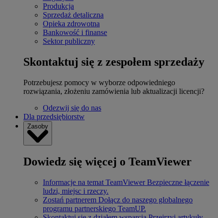
Produkcja
Sprzedaż detaliczna
Opieka zdrowotna
Bankowość i finanse
Sektor publiczny
Skontaktuj się z zespołem sprzedaży
Potrzebujesz pomocy w wyborze odpowiedniego
rozwiązania, złożeniu zamówienia lub aktualizacji licencji?
Odezwij się do nas
Dla przedsiębiorstw
Zasoby
Dowiedz się więcej o TeamViewer
Informacje na temat TeamViewer
Bezpieczne łączenie
ludzi, miejsc i rzeczy.
Zostań partnerem
Dołącz do naszego globalnego
programu partnerskiego TeamUP.
Skontaktuj się z działem wsparcia
Przejrzyj artykuły