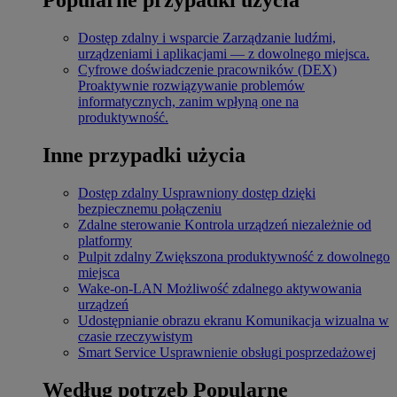
Dostęp zdalny i wsparcie
Zarządzanie ludźmi,
urządzeniami i aplikacjami — z dowolnego miejsca.
Cyfrowe doświadczenie pracowników (DEX)
Proaktywnie rozwiązywanie problemów
informatycznych, zanim wpłyną one na
produktywność.
Inne przypadki użycia
Dostęp zdalny
Usprawniony dostęp dzięki
bezpiecznemu połączeniu
Zdalne sterowanie
Kontrola urządzeń niezależnie od
platformy
Pulpit zdalny
Zwiększona produktywność z dowolnego
miejsca
Wake-on-LAN
Możliwość zdalnego aktywowania
urządzeń
Udostępnianie obrazu ekranu
Komunikacja wizualna w
czasie rzeczywistym
Smart Service
Usprawnienie obsługi posprzedażowej
Według potrzeb
Popularne