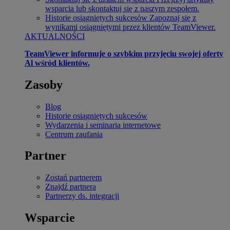
wsparcia lub skontaktuj się z naszym zespołem.
Historie osiągniętych sukcesów
Zapoznaj się z
wynikami osiągniętymi przez klientów TeamViewer.
AKTUALNOŚCI
TeamViewer informuje o szybkim przyjęciu swojej oferty
Al wśród klientów.
Zasoby
Blog
Historie osiągniętych sukcesów
Wydarzenia i seminaria internetowe
Centrum zaufania
Partner
Zostań partnerem
Znajdź partnera
Partnerzy ds. integracji
Wsparcie