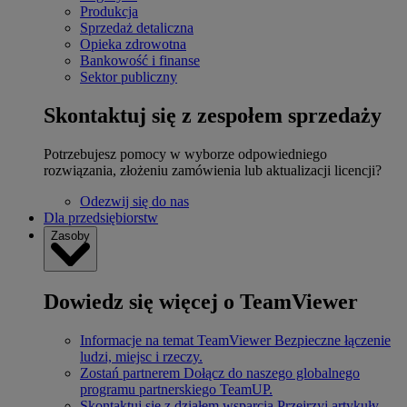
Produkcja
Sprzedaż detaliczna
Opieka zdrowotna
Bankowość i finanse
Sektor publiczny
Skontaktuj się z zespołem sprzedaży
Potrzebujesz pomocy w wyborze odpowiedniego
rozwiązania, złożeniu zamówienia lub aktualizacji licencji?
Odezwij się do nas
Dla przedsiębiorstw
Zasoby
Dowiedz się więcej o TeamViewer
Informacje na temat TeamViewer
Bezpieczne łączenie
ludzi, miejsc i rzeczy.
Zostań partnerem
Dołącz do naszego globalnego
programu partnerskiego TeamUP.
Skontaktuj się z działem wsparcia
Przejrzyj artykuły