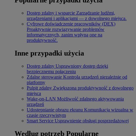
Dostęp zdalny i wsparcie
Zarządzanie ludźmi,
urządzeniami i aplikacjami — z dowolnego miejsca.
Cyfrowe doświadczenie pracowników (DEX)
Proaktywnie rozwiązywanie problemów
informatycznych, zanim wpłyną one na
produktywność.
Inne przypadki użycia
Dostęp zdalny
Usprawniony dostęp dzięki
bezpiecznemu połączeniu
Zdalne sterowanie
Kontrola urządzeń niezależnie od
platformy
Pulpit zdalny
Zwiększona produktywność z dowolnego
miejsca
Wake-on-LAN
Możliwość zdalnego aktywowania
urządzeń
Udostępnianie obrazu ekranu
Komunikacja wizualna w
czasie rzeczywistym
Smart Service
Usprawnienie obsługi posprzedażowej
Według potrzeb
Popularne