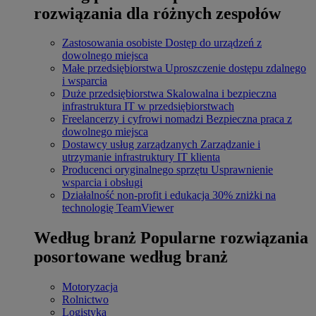
rozwiązania dla różnych zespołów
Zastosowania osobiste
Dostęp do urządzeń z
dowolnego miejsca
Małe przedsiębiorstwa
Uproszczenie dostępu zdalnego
i wsparcia
Duże przedsiębiorstwa
Skalowalna i bezpieczna
infrastruktura IT w przedsiębiorstwach
Freelancerzy i cyfrowi nomadzi
Bezpieczna praca z
dowolnego miejsca
Dostawcy usług zarządzanych
Zarządzanie i
utrzymanie infrastruktury IT klienta
Producenci oryginalnego sprzętu
Usprawnienie
wsparcia i obsługi
Działalność non-profit i edukacja
30% zniżki na
technologię TeamViewer
Według branż
Popularne rozwiązania
posortowane według branż
Motoryzacja
Rolnictwo
Logistyka