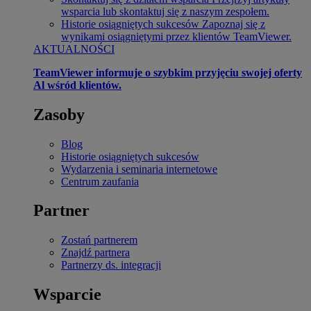
wsparcia lub skontaktuj się z naszym zespołem.
Historie osiągniętych sukcesów
Zapoznaj się z
wynikami osiągniętymi przez klientów TeamViewer.
AKTUALNOŚCI
TeamViewer informuje o szybkim przyjęciu swojej oferty
Al wśród klientów.
Zasoby
Blog
Historie osiągniętych sukcesów
Wydarzenia i seminaria internetowe
Centrum zaufania
Partner
Zostań partnerem
Znajdź partnera
Partnerzy ds. integracji
Wsparcie