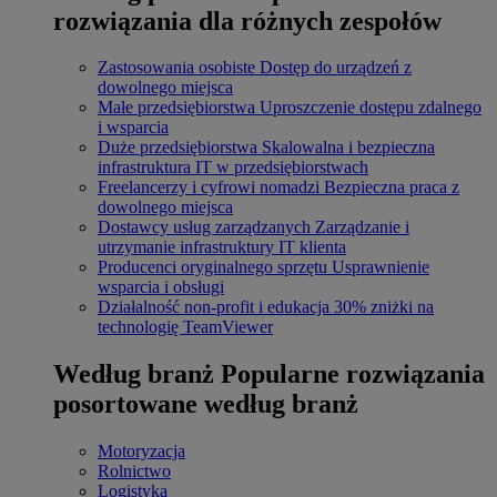
rozwiązania dla różnych zespołów
Zastosowania osobiste
Dostęp do urządzeń z
dowolnego miejsca
Małe przedsiębiorstwa
Uproszczenie dostępu zdalnego
i wsparcia
Duże przedsiębiorstwa
Skalowalna i bezpieczna
infrastruktura IT w przedsiębiorstwach
Freelancerzy i cyfrowi nomadzi
Bezpieczna praca z
dowolnego miejsca
Dostawcy usług zarządzanych
Zarządzanie i
utrzymanie infrastruktury IT klienta
Producenci oryginalnego sprzętu
Usprawnienie
wsparcia i obsługi
Działalność non-profit i edukacja
30% zniżki na
technologię TeamViewer
Według branż
Popularne rozwiązania
posortowane według branż
Motoryzacja
Rolnictwo
Logistyka