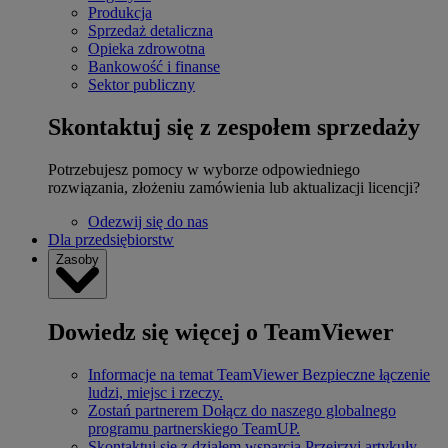
Produkcja
Sprzedaż detaliczna
Opieka zdrowotna
Bankowość i finanse
Sektor publiczny
Skontaktuj się z zespołem sprzedaży
Potrzebujesz pomocy w wyborze odpowiedniego
rozwiązania, złożeniu zamówienia lub aktualizacji licencji?
Odezwij się do nas
Dla przedsiębiorstw
Zasoby
Dowiedz się więcej o TeamViewer
Informacje na temat TeamViewer
Bezpieczne łączenie
ludzi, miejsc i rzeczy.
Zostań partnerem
Dołącz do naszego globalnego
programu partnerskiego TeamUP.
Skontaktuj się z działem wsparcia
Przejrzyj artykuły