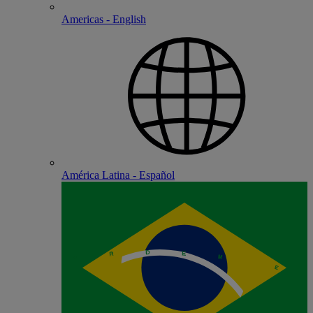
Americas - English
América Latina - Español