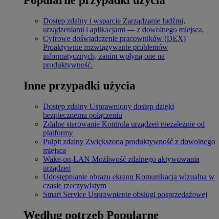
Dostęp zdalny i wsparcie
Zarządzanie ludźmi,
urządzeniami i aplikacjami — z dowolnego miejsca.
Cyfrowe doświadczenie pracowników (DEX)
Proaktywnie rozwiązywanie problemów
informatycznych, zanim wpłyną one na
produktywność.
Inne przypadki użycia
Dostęp zdalny
Usprawniony dostęp dzięki
bezpiecznemu połączeniu
Zdalne sterowanie
Kontrola urządzeń niezależnie od
platformy
Pulpit zdalny
Zwiększona produktywność z dowolnego
miejsca
Wake-on-LAN
Możliwość zdalnego aktywowania
urządzeń
Udostępnianie obrazu ekranu
Komunikacja wizualna w
czasie rzeczywistym
Smart Service
Usprawnienie obsługi posprzedażowej
Według potrzeb
Popularne