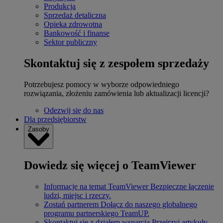
Produkcja
Sprzedaż detaliczna
Opieka zdrowotna
Bankowość i finanse
Sektor publiczny
Skontaktuj się z zespołem sprzedaży
Potrzebujesz pomocy w wyborze odpowiedniego
rozwiązania, złożeniu zamówienia lub aktualizacji licencji?
Odezwij się do nas
Dla przedsiębiorstw
Zasoby
Dowiedz się więcej o TeamViewer
Informacje na temat TeamViewer
Bezpieczne łączenie
ludzi, miejsc i rzeczy.
Zostań partnerem
Dołącz do naszego globalnego
programu partnerskiego TeamUP.
Skontaktuj się z działem wsparcia
Przejrzyj artykuły