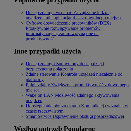
Dostęp zdalny i wsparcie
Zarządzanie ludźmi,
urządzeniami i aplikacjami — z dowolnego miejsca.
Cyfrowe doświadczenie pracowników (DEX)
Proaktywnie rozwiązywanie problemów
informatycznych, zanim wpłyną one na
produktywność.
Inne przypadki użycia
Dostęp zdalny
Usprawniony dostęp dzięki
bezpiecznemu połączeniu
Zdalne sterowanie
Kontrola urządzeń niezależnie od
platformy
Pulpit zdalny
Zwiększona produktywność z dowolnego
miejsca
Wake-on-LAN
Możliwość zdalnego aktywowania
urządzeń
Udostępnianie obrazu ekranu
Komunikacja wizualna w
czasie rzeczywistym
Smart Service
Usprawnienie obsługi posprzedażowej
Według potrzeb
Popularne