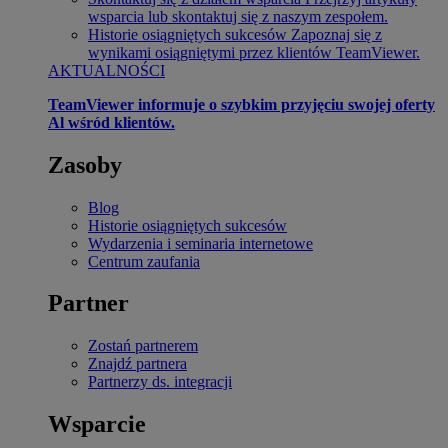
wsparcia lub skontaktuj się z naszym zespołem.
Historie osiągniętych sukcesów
Zapoznaj się z
wynikami osiągniętymi przez klientów TeamViewer.
AKTUALNOŚCI
TeamViewer informuje o szybkim przyjęciu swojej oferty
Al wśród klientów.
Zasoby
Blog
Historie osiągniętych sukcesów
Wydarzenia i seminaria internetowe
Centrum zaufania
Partner
Zostań partnerem
Znajdź partnera
Partnerzy ds. integracji
Wsparcie