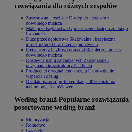
rozwiązania dla różnych zespołów
Zastosowania osobiste
Dostęp do urządzeń z
dowolnego miejsca
Małe przedsiębiorstwa
Uproszczenie dostępu zdalnego
i wsparcia
Duże przedsiębiorstwa
Skalowalna i bezpieczna
infrastruktura IT w przedsiębiorstwach
Freelancerzy i cyfrowi nomadzi
Bezpieczna praca z
dowolnego miejsca
Dostawcy usług zarządzanych
Zarządzanie i
utrzymanie infrastruktury IT klienta
Producenci oryginalnego sprzętu
Usprawnienie
wsparcia i obsługi
Działalność non-profit i edukacja
30% zniżki na
technologię TeamViewer
Według branż
Popularne rozwiązania
posortowane według branż
Motoryzacja
Rolnictwo
Logistyka