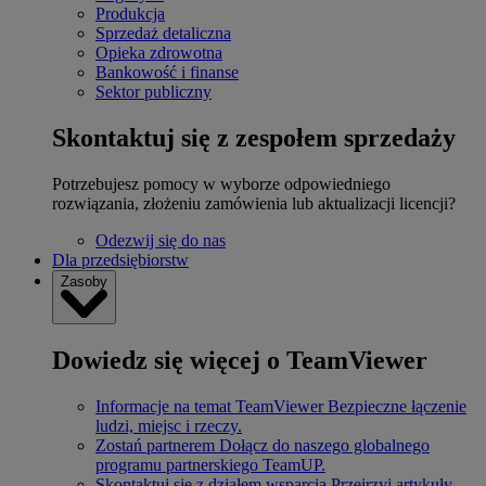
Produkcja
Sprzedaż detaliczna
Opieka zdrowotna
Bankowość i finanse
Sektor publiczny
Skontaktuj się z zespołem sprzedaży
Potrzebujesz pomocy w wyborze odpowiedniego
rozwiązania, złożeniu zamówienia lub aktualizacji licencji?
Odezwij się do nas
Dla przedsiębiorstw
Zasoby
Dowiedz się więcej o TeamViewer
Informacje na temat TeamViewer
Bezpieczne łączenie
ludzi, miejsc i rzeczy.
Zostań partnerem
Dołącz do naszego globalnego
programu partnerskiego TeamUP.
Skontaktuj się z działem wsparcia
Przejrzyj artykuły