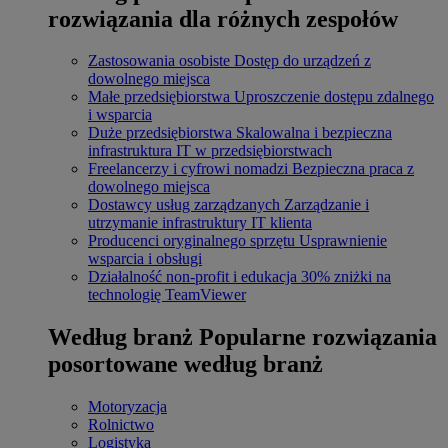
rozwiązania dla różnych zespołów
Zastosowania osobiste
Dostęp do urządzeń z
dowolnego miejsca
Małe przedsiębiorstwa
Uproszczenie dostępu zdalnego
i wsparcia
Duże przedsiębiorstwa
Skalowalna i bezpieczna
infrastruktura IT w przedsiębiorstwach
Freelancerzy i cyfrowi nomadzi
Bezpieczna praca z
dowolnego miejsca
Dostawcy usług zarządzanych
Zarządzanie i
utrzymanie infrastruktury IT klienta
Producenci oryginalnego sprzętu
Usprawnienie
wsparcia i obsługi
Działalność non-profit i edukacja
30% zniżki na
technologię TeamViewer
Według branż
Popularne rozwiązania
posortowane według branż
Motoryzacja
Rolnictwo
Logistyka