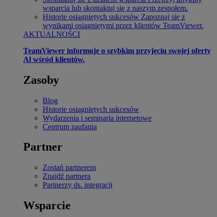
wsparcia lub skontaktuj się z naszym zespołem.
Historie osiągniętych sukcesów
Zapoznaj się z
wynikami osiągniętymi przez klientów TeamViewer.
AKTUALNOŚCI
TeamViewer informuje o szybkim przyjęciu swojej oferty
Al wśród klientów.
Zasoby
Blog
Historie osiągniętych sukcesów
Wydarzenia i seminaria internetowe
Centrum zaufania
Partner
Zostań partnerem
Znajdź partnera
Partnerzy ds. integracji
Wsparcie