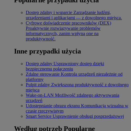
Dostęp zdalny i wsparcie
Zarządzanie ludźmi,
urządzeniami i aplikacjami — z dowolnego miejsca.
Cyfrowe doświadczenie pracowników (DEX)
Proaktywnie rozwiązywanie problemów
informatycznych, zanim wpłyną one na
produktywność.
Inne przypadki użycia
Dostęp zdalny
Usprawniony dostęp dzięki
bezpiecznemu połączeniu
Zdalne sterowanie
Kontrola urządzeń niezależnie od
platformy
Pulpit zdalny
Zwiększona produktywność z dowolnego
miejsca
Wake-on-LAN
Możliwość zdalnego aktywowania
urządzeń
Udostępnianie obrazu ekranu
Komunikacja wizualna w
czasie rzeczywistym
Smart Service
Usprawnienie obsługi posprzedażowej
Według potrzeb
Popularne