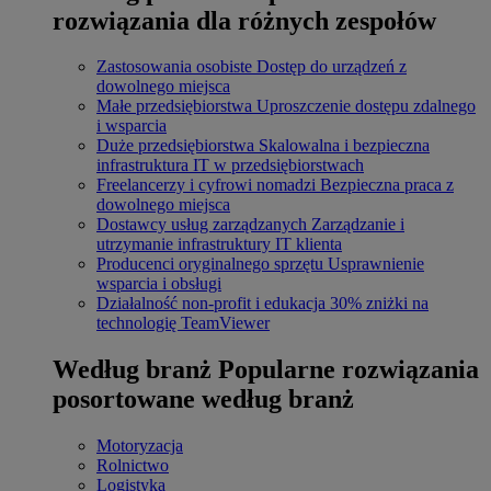
rozwiązania dla różnych zespołów
Zastosowania osobiste
Dostęp do urządzeń z
dowolnego miejsca
Małe przedsiębiorstwa
Uproszczenie dostępu zdalnego
i wsparcia
Duże przedsiębiorstwa
Skalowalna i bezpieczna
infrastruktura IT w przedsiębiorstwach
Freelancerzy i cyfrowi nomadzi
Bezpieczna praca z
dowolnego miejsca
Dostawcy usług zarządzanych
Zarządzanie i
utrzymanie infrastruktury IT klienta
Producenci oryginalnego sprzętu
Usprawnienie
wsparcia i obsługi
Działalność non-profit i edukacja
30% zniżki na
technologię TeamViewer
Według branż
Popularne rozwiązania
posortowane według branż
Motoryzacja
Rolnictwo
Logistyka