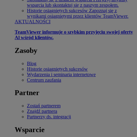
wsparcia lub skontaktuj się z naszym zespołem.
Historie osiągniętych sukcesów
Zapoznaj się z
wynikami osiągniętymi przez klientów TeamViewer.
AKTUALNOŚCI
TeamViewer informuje o szybkim przyjęciu swojej oferty
Al wśród klientów.
Zasoby
Blog
Historie osiągniętych sukcesów
Wydarzenia i seminaria internetowe
Centrum zaufania
Partner
Zostań partnerem
Znajdź partnera
Partnerzy ds. integracji
Wsparcie