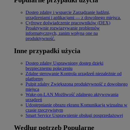
Dostęp zdalny i wsparcie
Zarządzanie ludźmi,
urządzeniami i aplikacjami — z dowolnego miejsca.
Cyfrowe doświadczenie pracowników (DEX)
Proaktywnie rozwiązywanie problemów
informatycznych, zanim wpłyną one na
produktywność.
Inne przypadki użycia
Dostęp zdalny
Usprawniony dostęp dzięki
bezpiecznemu połączeniu
Zdalne sterowanie
Kontrola urządzeń niezależnie od
platformy
Pulpit zdalny
Zwiększona produktywność z dowolnego
miejsca
Wake-on-LAN
Możliwość zdalnego aktywowania
urządzeń
Udostępnianie obrazu ekranu
Komunikacja wizualna w
czasie rzeczywistym
Smart Service
Usprawnienie obsługi posprzedażowej
Według potrzeb
Popularne