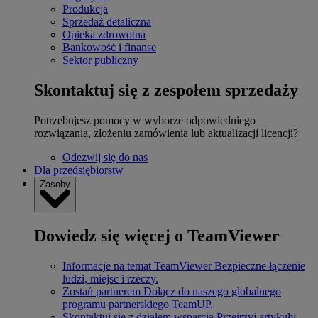
Produkcja
Sprzedaż detaliczna
Opieka zdrowotna
Bankowość i finanse
Sektor publiczny
Skontaktuj się z zespołem sprzedaży
Potrzebujesz pomocy w wyborze odpowiedniego
rozwiązania, złożeniu zamówienia lub aktualizacji licencji?
Odezwij się do nas
Dla przedsiębiorstw
Zasoby
Dowiedz się więcej o TeamViewer
Informacje na temat TeamViewer
Bezpieczne łączenie
ludzi, miejsc i rzeczy.
Zostań partnerem
Dołącz do naszego globalnego
programu partnerskiego TeamUP.
Skontaktuj się z działem wsparcia
Przejrzyj artykuły