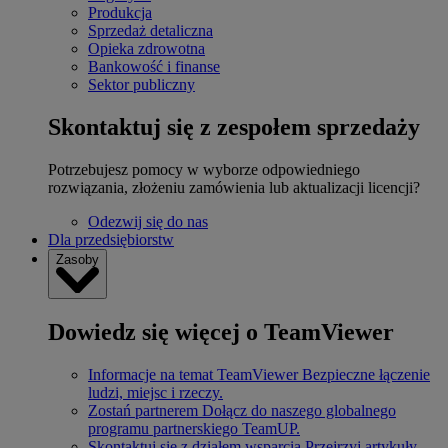
Produkcja
Sprzedaż detaliczna
Opieka zdrowotna
Bankowość i finanse
Sektor publiczny
Skontaktuj się z zespołem sprzedaży
Potrzebujesz pomocy w wyborze odpowiedniego
rozwiązania, złożeniu zamówienia lub aktualizacji licencji?
Odezwij się do nas
Dla przedsiębiorstw
Zasoby
Dowiedz się więcej o TeamViewer
Informacje na temat TeamViewer
Bezpieczne łączenie
ludzi, miejsc i rzeczy.
Zostań partnerem
Dołącz do naszego globalnego
programu partnerskiego TeamUP.
Skontaktuj się z działem wsparcia
Przejrzyj artykuły