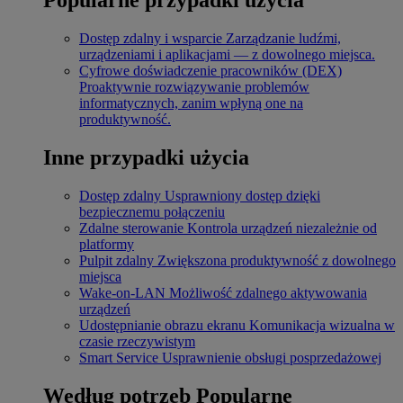
Dostęp zdalny i wsparcie
Zarządzanie ludźmi,
urządzeniami i aplikacjami — z dowolnego miejsca.
Cyfrowe doświadczenie pracowników (DEX)
Proaktywnie rozwiązywanie problemów
informatycznych, zanim wpłyną one na
produktywność.
Inne przypadki użycia
Dostęp zdalny
Usprawniony dostęp dzięki
bezpiecznemu połączeniu
Zdalne sterowanie
Kontrola urządzeń niezależnie od
platformy
Pulpit zdalny
Zwiększona produktywność z dowolnego
miejsca
Wake-on-LAN
Możliwość zdalnego aktywowania
urządzeń
Udostępnianie obrazu ekranu
Komunikacja wizualna w
czasie rzeczywistym
Smart Service
Usprawnienie obsługi posprzedażowej
Według potrzeb
Popularne