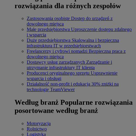
rozwiązania dla różnych zespołów
Zastosowania osobiste
Dostęp do urządzeń z
dowolnego miejsca
Małe przedsiębiorstwa
Uproszczenie dostępu zdalnego
i wsparcia
Duże przedsiębiorstwa
Skalowalna i bezpieczna
infrastruktura IT w przedsiębiorstwach
Freelancerzy i cyfrowi nomadzi
Bezpieczna praca z
dowolnego miejsca
Dostawcy usług zarządzanych
Zarządzanie i
utrzymanie infrastruktury IT klienta
Producenci oryginalnego sprzętu
Usprawnienie
wsparcia i obsługi
Działalność non-profit i edukacja
30% zniżki na
technologię TeamViewer
Według branż
Popularne rozwiązania
posortowane według branż
Motoryzacja
Rolnictwo
Logistyka