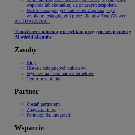
wsparcia lub skontaktuj się z naszym zespołem.
Historie osiągniętych sukcesów
Zapoznaj się z
wynikami osiągniętymi przez klientów TeamViewer.
AKTUALNOŚCI
TeamViewer informuje o szybkim przyjęciu swojej oferty
Al wśród klientów.
Zasoby
Blog
Historie osiągniętych sukcesów
Wydarzenia i seminaria internetowe
Centrum zaufania
Partner
Zostań partnerem
Znajdź partnera
Partnerzy ds. integracji
Wsparcie