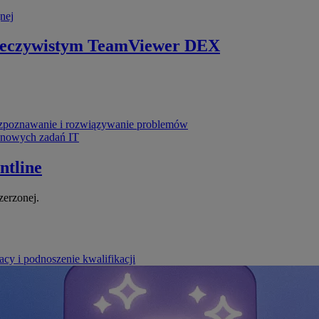
nej
zeczywistym
TeamViewer DEX
poznawanie i rozwiązywanie problemów
ynowych zadań IT
ntline
zerzonej.
cy i podnoszenie kwalifikacji