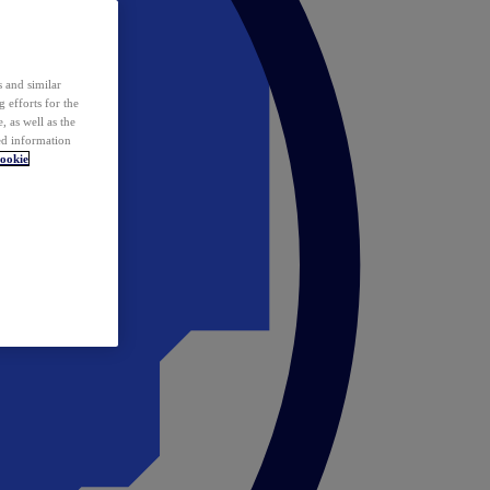
 and similar
 efforts for the
 as well as the
ed information
ookie