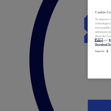
Cookie Co
To improve yo
technologies 
best possible
subsequent pr
about the Coo
Policy
and
P
Download T
Imprint