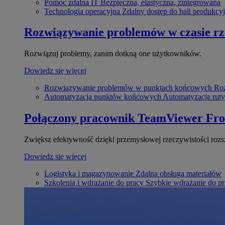
Pomoc zdalna IT
Bezpieczna, elastyczna, zintegrowana
Technologia operacyjna
Zdalny dostęp do hali produkcyj
Rozwiązywanie problemów w czasie r
Rozwiązuj problemy, zanim dotkną one użytkowników.
Dowiedz się więcej
Rozwiązywanie problemów w punktach końcowych
Roz
Automatyzacja punktów końcowych
Automatyzacja rut
Połączony pracownik
TeamViewer Fro
Zwiększ efektywność dzięki przemysłowej rzeczywistości rozs
Dowiedz się więcej
Logistyka i magazynowanie
Zdalna obsługa materiałów
Szkolenia i wdrażanie do pracy
Szybkie wdrażanie do pra