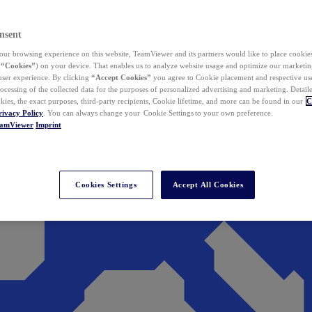
nsent
ur browsing experience on this website, TeamViewer and its partners would like to place cookies
(
“Cookies”
) on your device. That enables us to analyze website usage and optimize our marketing
 user experience. By clicking
“Accept Cookies”
you agree to Cookie placement and respective use,
ocessing of the collected data for the purposes of personalized advertising and marketing. Detail
kies, the exact purposes, third-party recipients, Cookie lifetime, and more can be found in our
C
rivacy Policy
. You can always change your Cookie Settings to your own preference.
eamViewer
Imprint
Cookies Settings
Accept All Cookies