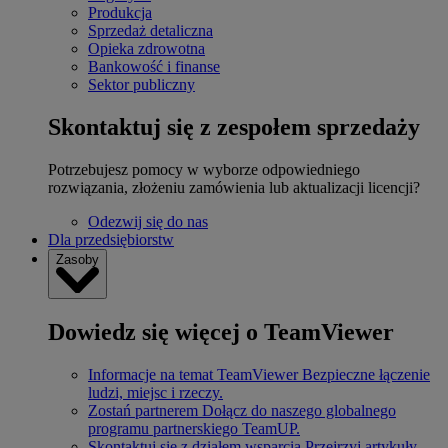
Produkcja
Sprzedaż detaliczna
Opieka zdrowotna
Bankowość i finanse
Sektor publiczny
Skontaktuj się z zespołem sprzedaży
Potrzebujesz pomocy w wyborze odpowiedniego
rozwiązania, złożeniu zamówienia lub aktualizacji licencji?
Odezwij się do nas
Dla przedsiębiorstw
Zasoby
Dowiedz się więcej o TeamViewer
Informacje na temat TeamViewer
Bezpieczne łączenie
ludzi, miejsc i rzeczy.
Zostań partnerem
Dołącz do naszego globalnego
programu partnerskiego TeamUP.
Skontaktuj się z działem wsparcia
Przejrzyj artykuły