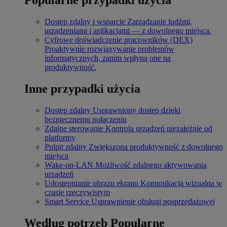
Dostęp zdalny i wsparcie
Zarządzanie ludźmi,
urządzeniami i aplikacjami — z dowolnego miejsca.
Cyfrowe doświadczenie pracowników (DEX)
Proaktywnie rozwiązywanie problemów
informatycznych, zanim wpłyną one na
produktywność.
Inne przypadki użycia
Dostęp zdalny
Usprawniony dostęp dzięki
bezpiecznemu połączeniu
Zdalne sterowanie
Kontrola urządzeń niezależnie od
platformy
Pulpit zdalny
Zwiększona produktywność z dowolnego
miejsca
Wake-on-LAN
Możliwość zdalnego aktywowania
urządzeń
Udostępnianie obrazu ekranu
Komunikacja wizualna w
czasie rzeczywistym
Smart Service
Usprawnienie obsługi posprzedażowej
Według potrzeb
Popularne