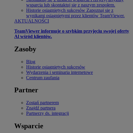
wsparcia lub skontaktuj się z naszym zespołem.
Historie osiągniętych sukcesów
Zapoznaj się z
wynikami osiągniętymi przez klientów TeamViewer.
AKTUALNOŚCI
TeamViewer informuje o szybkim przyjęciu swojej oferty
Al wśród klientów.
Zasoby
Blog
Historie osiągniętych sukcesów
Wydarzenia i seminaria internetowe
Centrum zaufania
Partner
Zostań partnerem
Znajdź partnera
Partnerzy ds. integracji
Wsparcie