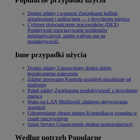
Dostęp zdalny i wsparcie
Zarządzanie ludźmi,
urządzeniami i aplikacjami — z dowolnego miejsca.
Cyfrowe doświadczenie pracowników (DEX)
Proaktywnie rozwiązywanie problemów
informatycznych, zanim wpłyną one na
produktywność.
Inne przypadki użycia
Dostęp zdalny
Usprawniony dostęp dzięki
bezpiecznemu połączeniu
Zdalne sterowanie
Kontrola urządzeń niezależnie od
platformy
Pulpit zdalny
Zwiększona produktywność z dowolnego
miejsca
Wake-on-LAN
Możliwość zdalnego aktywowania
urządzeń
Udostępnianie obrazu ekranu
Komunikacja wizualna w
czasie rzeczywistym
Smart Service
Usprawnienie obsługi posprzedażowej
Według potrzeb
Popularne