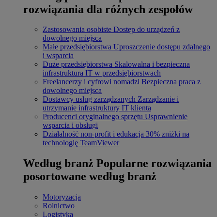
rozwiązania dla różnych zespołów
Zastosowania osobiste
Dostęp do urządzeń z
dowolnego miejsca
Małe przedsiębiorstwa
Uproszczenie dostępu zdalnego
i wsparcia
Duże przedsiębiorstwa
Skalowalna i bezpieczna
infrastruktura IT w przedsiębiorstwach
Freelancerzy i cyfrowi nomadzi
Bezpieczna praca z
dowolnego miejsca
Dostawcy usług zarządzanych
Zarządzanie i
utrzymanie infrastruktury IT klienta
Producenci oryginalnego sprzętu
Usprawnienie
wsparcia i obsługi
Działalność non-profit i edukacja
30% zniżki na
technologię TeamViewer
Według branż
Popularne rozwiązania
posortowane według branż
Motoryzacja
Rolnictwo
Logistyka