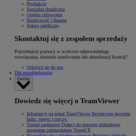
Produkcja
Sprzedaż detaliczna
Opieka zdrowotna
Bankowość i finanse
Sektor publiczny
Skontaktuj się z zespołem sprzedaży
Potrzebujesz pomocy w wyborze odpowiedniego
rozwiązania, złożeniu zamówienia lub aktualizacji licencji?
Odezwij się do nas
Dla przedsiębiorstw
Zasoby
Dowiedz się więcej o TeamViewer
Informacje na temat TeamViewer
Bezpieczne łączenie
ludzi, miejsc i rzeczy.
Zostań partnerem
Dołącz do naszego globalnego
programu partnerskiego TeamUP.
Skontaktuj się z działem wsparcia
Przejrzyj artykuły