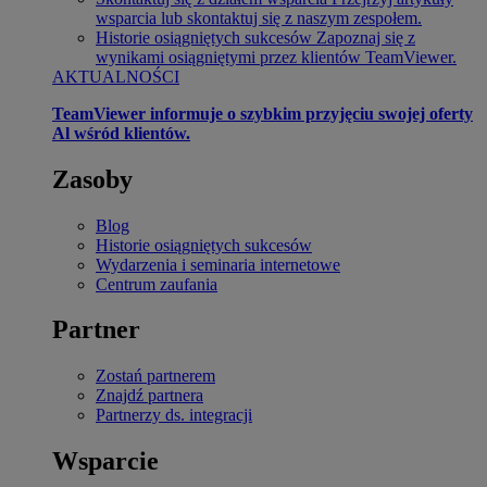
wsparcia lub skontaktuj się z naszym zespołem.
Historie osiągniętych sukcesów
Zapoznaj się z
wynikami osiągniętymi przez klientów TeamViewer.
AKTUALNOŚCI
TeamViewer informuje o szybkim przyjęciu swojej oferty
Al wśród klientów.
Zasoby
Blog
Historie osiągniętych sukcesów
Wydarzenia i seminaria internetowe
Centrum zaufania
Partner
Zostań partnerem
Znajdź partnera
Partnerzy ds. integracji
Wsparcie