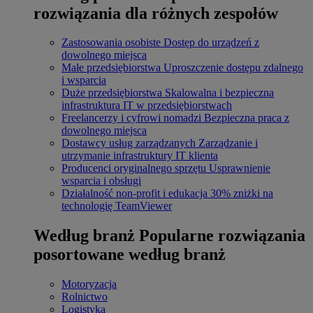
rozwiązania dla różnych zespołów
Zastosowania osobiste
Dostęp do urządzeń z
dowolnego miejsca
Małe przedsiębiorstwa
Uproszczenie dostępu zdalnego
i wsparcia
Duże przedsiębiorstwa
Skalowalna i bezpieczna
infrastruktura IT w przedsiębiorstwach
Freelancerzy i cyfrowi nomadzi
Bezpieczna praca z
dowolnego miejsca
Dostawcy usług zarządzanych
Zarządzanie i
utrzymanie infrastruktury IT klienta
Producenci oryginalnego sprzętu
Usprawnienie
wsparcia i obsługi
Działalność non-profit i edukacja
30% zniżki na
technologię TeamViewer
Według branż
Popularne rozwiązania
posortowane według branż
Motoryzacja
Rolnictwo
Logistyka