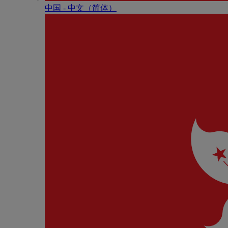
中国 - 中⽂（简体）