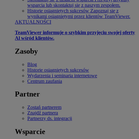
wsparcia lub skontaktuj się z naszym zespołem.
Historie osiągniętych sukcesów
Zapoznaj się z
wynikami osiągniętymi przez klientów TeamViewer.
AKTUALNOŚCI
TeamViewer informuje o szybkim przyjęciu swojej oferty
Al wśród klientów.
Zasoby
Blog
Historie osiągniętych sukcesów
Wydarzenia i seminaria internetowe
Centrum zaufania
Partner
Zostań partnerem
Znajdź partnera
Partnerzy ds. integracji
Wsparcie