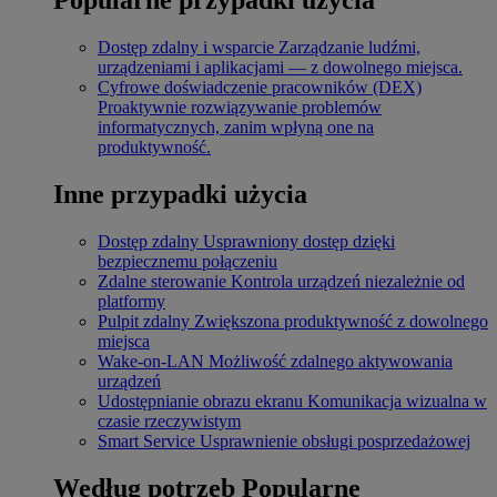
Dostęp zdalny i wsparcie
Zarządzanie ludźmi,
urządzeniami i aplikacjami — z dowolnego miejsca.
Cyfrowe doświadczenie pracowników (DEX)
Proaktywnie rozwiązywanie problemów
informatycznych, zanim wpłyną one na
produktywność.
Inne przypadki użycia
Dostęp zdalny
Usprawniony dostęp dzięki
bezpiecznemu połączeniu
Zdalne sterowanie
Kontrola urządzeń niezależnie od
platformy
Pulpit zdalny
Zwiększona produktywność z dowolnego
miejsca
Wake-on-LAN
Możliwość zdalnego aktywowania
urządzeń
Udostępnianie obrazu ekranu
Komunikacja wizualna w
czasie rzeczywistym
Smart Service
Usprawnienie obsługi posprzedażowej
Według potrzeb
Popularne