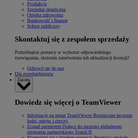
Produkcja
Sprzedaż detaliczna
Opieka zdrowotna
Bankowość i finanse
Sektor publiczny
Skontaktuj się z zespołem sprzedaży
Potrzebujesz pomocy w wyborze odpowiedniego
rozwiązania, złożeniu zamówienia lub aktualizacji licencji?
Odezwij się do nas
Dla przedsiębiorstw
Zasoby
Dowiedz się więcej o TeamViewer
Informacje na temat TeamViewer
Bezpieczne łączenie
ludzi, miejsc i rzeczy.
Zostań partnerem
Dołącz do naszego globalnego
programu partnerskiego TeamUP.
Skontaktuj się z działem wsparcia
Przejrzyj artykuły