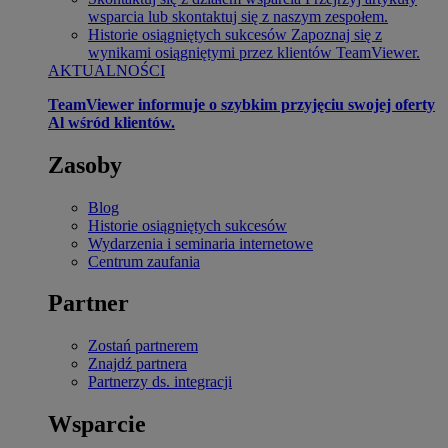
wsparcia lub skontaktuj się z naszym zespołem.
Historie osiągniętych sukcesów
Zapoznaj się z
wynikami osiągniętymi przez klientów TeamViewer.
AKTUALNOŚCI
TeamViewer informuje o szybkim przyjęciu swojej oferty
Al wśród klientów.
Zasoby
Blog
Historie osiągniętych sukcesów
Wydarzenia i seminaria internetowe
Centrum zaufania
Partner
Zostań partnerem
Znajdź partnera
Partnerzy ds. integracji
Wsparcie