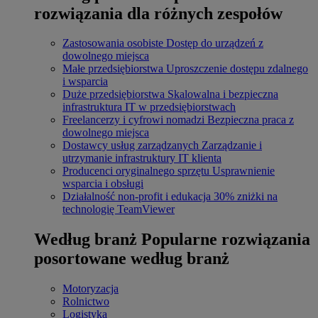
rozwiązania dla różnych zespołów
Zastosowania osobiste
Dostęp do urządzeń z
dowolnego miejsca
Małe przedsiębiorstwa
Uproszczenie dostępu zdalnego
i wsparcia
Duże przedsiębiorstwa
Skalowalna i bezpieczna
infrastruktura IT w przedsiębiorstwach
Freelancerzy i cyfrowi nomadzi
Bezpieczna praca z
dowolnego miejsca
Dostawcy usług zarządzanych
Zarządzanie i
utrzymanie infrastruktury IT klienta
Producenci oryginalnego sprzętu
Usprawnienie
wsparcia i obsługi
Działalność non-profit i edukacja
30% zniżki na
technologię TeamViewer
Według branż
Popularne rozwiązania
posortowane według branż
Motoryzacja
Rolnictwo
Logistyka