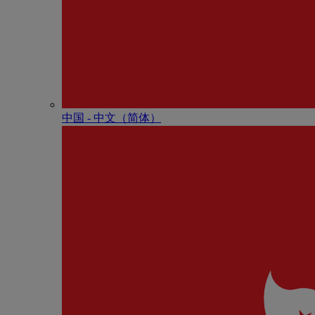
中国 - 中⽂（简体）