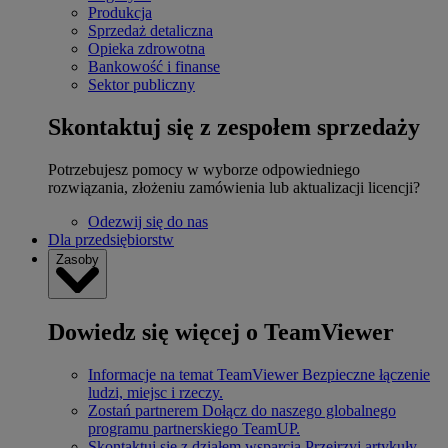
Produkcja
Sprzedaż detaliczna
Opieka zdrowotna
Bankowość i finanse
Sektor publiczny
Skontaktuj się z zespołem sprzedaży
Potrzebujesz pomocy w wyborze odpowiedniego
rozwiązania, złożeniu zamówienia lub aktualizacji licencji?
Odezwij się do nas
Dla przedsiębiorstw
Zasoby
Dowiedz się więcej o TeamViewer
Informacje na temat TeamViewer
Bezpieczne łączenie
ludzi, miejsc i rzeczy.
Zostań partnerem
Dołącz do naszego globalnego
programu partnerskiego TeamUP.
Skontaktuj się z działem wsparcia
Przejrzyj artykuły