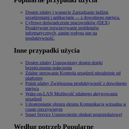
Dostęp zdalny i wsparcie
Zarządzanie ludźmi,
urządzeniami i aplikacjami — z dowolnego miejsca.
Cyfrowe doświadczenie pracowników (DEX)
Proaktywnie rozwiązywanie problemów
informatycznych, zanim wpłyną one na
produktywność.
Inne przypadki użycia
Dostęp zdalny
Usprawniony dostęp dzięki
bezpiecznemu połączeniu
Zdalne sterowanie
Kontrola urządzeń niezależnie od
platformy
Pulpit zdalny
Zwiększona produktywność z dowolnego
miejsca
Wake-on-LAN
Możliwość zdalnego aktywowania
urządzeń
Udostępnianie obrazu ekranu
Komunikacja wizualna w
czasie rzeczywistym
Smart Service
Usprawnienie obsługi posprzedażowej
Według potrzeb
Popularne