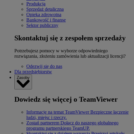
Produkcja
Sprzedaż detaliczna
Opieka zdrowotna
Bankowość i finanse
Sektor publiczny
Skontaktuj się z zespołem sprzedaży
Potrzebujesz pomocy w wyborze odpowiedniego
rozwiązania, złożeniu zamówienia lub aktualizacji licencji?
Odezwij się do nas
Dla przedsiębiorstw
Zasoby
Dowiedz się więcej o TeamViewer
Informacje na temat TeamViewer
Bezpieczne łączenie
ludzi, miejsc i rzeczy.
Zostań partnerem
Dołącz do naszego globalnego
programu partnerskiego TeamUP.
Skontaktuj się z działem wsparcia
Przejrzyj artykuły