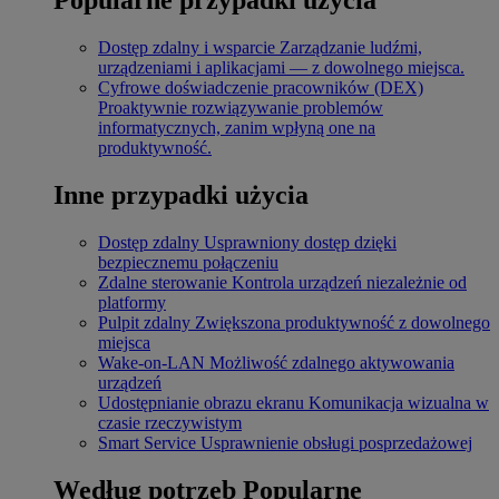
Dostęp zdalny i wsparcie
Zarządzanie ludźmi,
urządzeniami i aplikacjami — z dowolnego miejsca.
Cyfrowe doświadczenie pracowników (DEX)
Proaktywnie rozwiązywanie problemów
informatycznych, zanim wpłyną one na
produktywność.
Inne przypadki użycia
Dostęp zdalny
Usprawniony dostęp dzięki
bezpiecznemu połączeniu
Zdalne sterowanie
Kontrola urządzeń niezależnie od
platformy
Pulpit zdalny
Zwiększona produktywność z dowolnego
miejsca
Wake-on-LAN
Możliwość zdalnego aktywowania
urządzeń
Udostępnianie obrazu ekranu
Komunikacja wizualna w
czasie rzeczywistym
Smart Service
Usprawnienie obsługi posprzedażowej
Według potrzeb
Popularne