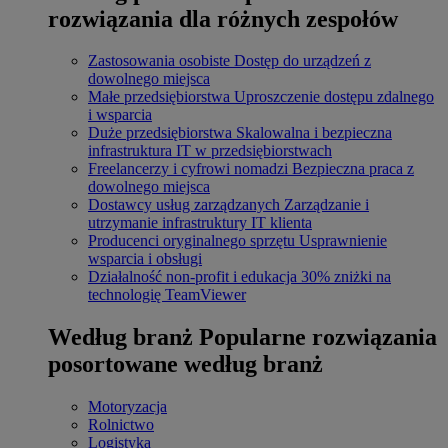
rozwiązania dla różnych zespołów
Zastosowania osobiste
Dostęp do urządzeń z
dowolnego miejsca
Małe przedsiębiorstwa
Uproszczenie dostępu zdalnego
i wsparcia
Duże przedsiębiorstwa
Skalowalna i bezpieczna
infrastruktura IT w przedsiębiorstwach
Freelancerzy i cyfrowi nomadzi
Bezpieczna praca z
dowolnego miejsca
Dostawcy usług zarządzanych
Zarządzanie i
utrzymanie infrastruktury IT klienta
Producenci oryginalnego sprzętu
Usprawnienie
wsparcia i obsługi
Działalność non-profit i edukacja
30% zniżki na
technologię TeamViewer
Według branż
Popularne rozwiązania
posortowane według branż
Motoryzacja
Rolnictwo
Logistyka