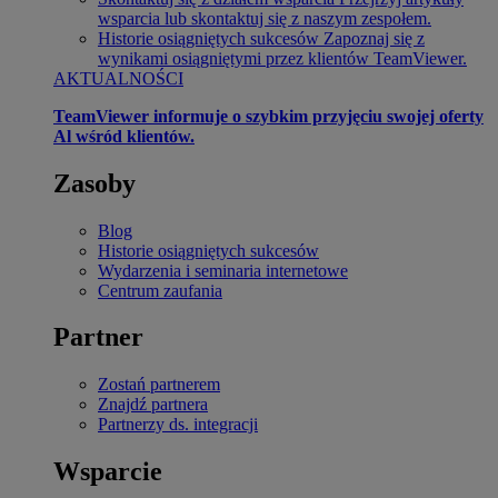
wsparcia lub skontaktuj się z naszym zespołem.
Historie osiągniętych sukcesów
Zapoznaj się z
wynikami osiągniętymi przez klientów TeamViewer.
AKTUALNOŚCI
TeamViewer informuje o szybkim przyjęciu swojej oferty
Al wśród klientów.
Zasoby
Blog
Historie osiągniętych sukcesów
Wydarzenia i seminaria internetowe
Centrum zaufania
Partner
Zostań partnerem
Znajdź partnera
Partnerzy ds. integracji
Wsparcie