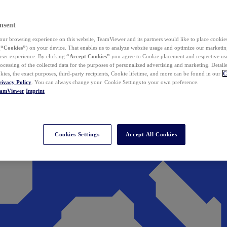
nsent
ur browsing experience on this website, TeamViewer and its partners would like to place cookies
(
“Cookies”
) on your device. That enables us to analyze website usage and optimize our marketing
 user experience. By clicking
“Accept Cookies”
you agree to Cookie placement and respective use,
ocessing of the collected data for the purposes of personalized advertising and marketing. Detail
kies, the exact purposes, third-party recipients, Cookie lifetime, and more can be found in our
C
rivacy Policy
. You can always change your Cookie Settings to your own preference.
eamViewer
Imprint
Cookies Settings
Accept All Cookies