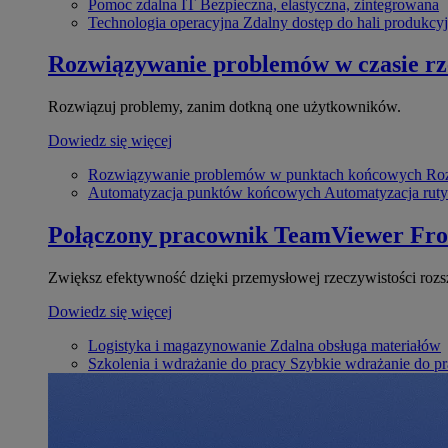
Pomoc zdalna IT
Bezpieczna, elastyczna, zintegrowana
Technologia operacyjna
Zdalny dostęp do hali produkcyj
Rozwiązywanie problemów w czasie r
Rozwiązuj problemy, zanim dotkną one użytkowników.
Dowiedz się więcej
Rozwiązywanie problemów w punktach końcowych
Roz
Automatyzacja punktów końcowych
Automatyzacja rut
Połączony pracownik
TeamViewer Fro
Zwiększ efektywność dzięki przemysłowej rzeczywistości rozs
Dowiedz się więcej
Logistyka i magazynowanie
Zdalna obsługa materiałów
Szkolenia i wdrażanie do pracy
Szybkie wdrażanie do pra