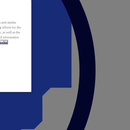
 and similar
 efforts for the
 as well as the
ed information
ookie