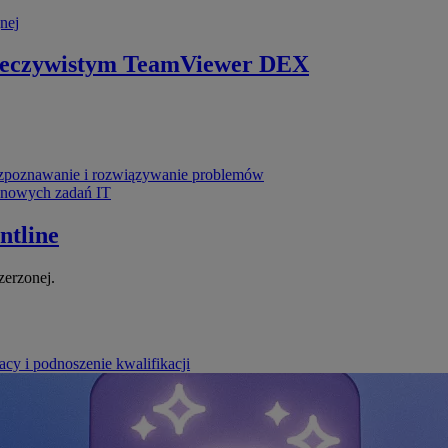
nej
zeczywistym
TeamViewer DEX
poznawanie i rozwiązywanie problemów
ynowych zadań IT
ntline
zerzonej.
cy i podnoszenie kwalifikacji