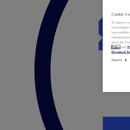
Cookie Co
To improve yo
technologies 
best possible
subsequent pr
about the Coo
Policy
and
P
Download T
Imprint