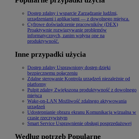
Dostęp zdalny i wsparcie
Zarządzanie ludźmi,
urządzeniami i aplikacjami — z dowolnego miejsca.
Cyfrowe doświadczenie pracowników (DEX)
Proaktywnie rozwiązywanie problemów
informatycznych, zanim wpłyną one na
produktywność.
Inne przypadki użycia
Dostęp zdalny
Usprawniony dostęp dzięki
bezpiecznemu połączeniu
Zdalne sterowanie
Kontrola urządzeń niezależnie od
platformy
Pulpit zdalny
Zwiększona produktywność z dowolnego
miejsca
Wake-on-LAN
Możliwość zdalnego aktywowania
urządzeń
Udostępnianie obrazu ekranu
Komunikacja wizualna w
czasie rzeczywistym
Smart Service
Usprawnienie obsługi posprzedażowej
Według potrzeb
Popularne