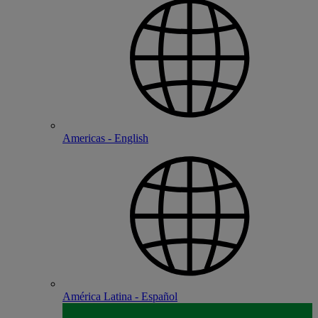
Americas - English
América Latina - Español