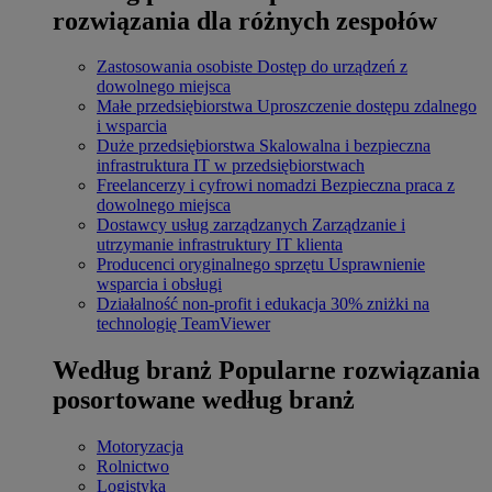
rozwiązania dla różnych zespołów
Zastosowania osobiste
Dostęp do urządzeń z
dowolnego miejsca
Małe przedsiębiorstwa
Uproszczenie dostępu zdalnego
i wsparcia
Duże przedsiębiorstwa
Skalowalna i bezpieczna
infrastruktura IT w przedsiębiorstwach
Freelancerzy i cyfrowi nomadzi
Bezpieczna praca z
dowolnego miejsca
Dostawcy usług zarządzanych
Zarządzanie i
utrzymanie infrastruktury IT klienta
Producenci oryginalnego sprzętu
Usprawnienie
wsparcia i obsługi
Działalność non-profit i edukacja
30% zniżki na
technologię TeamViewer
Według branż
Popularne rozwiązania
posortowane według branż
Motoryzacja
Rolnictwo
Logistyka