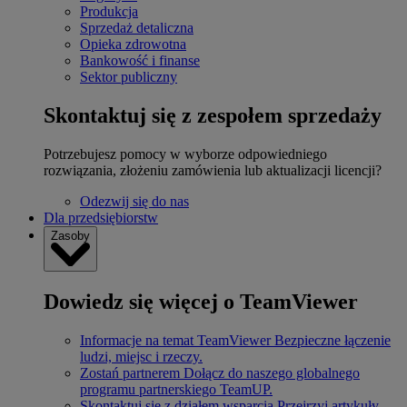
Produkcja
Sprzedaż detaliczna
Opieka zdrowotna
Bankowość i finanse
Sektor publiczny
Skontaktuj się z zespołem sprzedaży
Potrzebujesz pomocy w wyborze odpowiedniego
rozwiązania, złożeniu zamówienia lub aktualizacji licencji?
Odezwij się do nas
Dla przedsiębiorstw
Zasoby
Dowiedz się więcej o TeamViewer
Informacje na temat TeamViewer
Bezpieczne łączenie
ludzi, miejsc i rzeczy.
Zostań partnerem
Dołącz do naszego globalnego
programu partnerskiego TeamUP.
Skontaktuj się z działem wsparcia
Przejrzyj artykuły