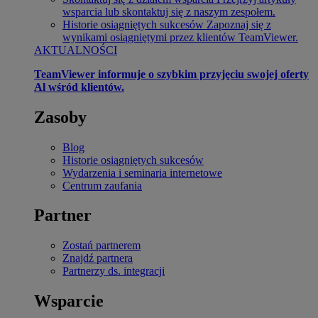
wsparcia lub skontaktuj się z naszym zespołem.
Historie osiągniętych sukcesów
Zapoznaj się z
wynikami osiągniętymi przez klientów TeamViewer.
AKTUALNOŚCI
TeamViewer informuje o szybkim przyjęciu swojej oferty
Al wśród klientów.
Zasoby
Blog
Historie osiągniętych sukcesów
Wydarzenia i seminaria internetowe
Centrum zaufania
Partner
Zostań partnerem
Znajdź partnera
Partnerzy ds. integracji
Wsparcie