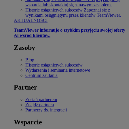
wsparcia lub skontaktuj się z naszym zespołem.
Historie osiągniętych sukcesów
Zapoznaj się z
wynikami osiągniętymi przez klientów TeamViewer.
AKTUALNOŚCI
TeamViewer informuje o szybkim przyjęciu swojej oferty
Al wśród klientów.
Zasoby
Blog
Historie osiągniętych sukcesów
Wydarzenia i seminaria internetowe
Centrum zaufania
Partner
Zostań partnerem
Znajdź partnera
Partnerzy ds. integracji
Wsparcie