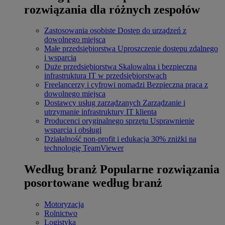
rozwiązania dla różnych zespołów
Zastosowania osobiste
Dostęp do urządzeń z
dowolnego miejsca
Małe przedsiębiorstwa
Uproszczenie dostępu zdalnego
i wsparcia
Duże przedsiębiorstwa
Skalowalna i bezpieczna
infrastruktura IT w przedsiębiorstwach
Freelancerzy i cyfrowi nomadzi
Bezpieczna praca z
dowolnego miejsca
Dostawcy usług zarządzanych
Zarządzanie i
utrzymanie infrastruktury IT klienta
Producenci oryginalnego sprzętu
Usprawnienie
wsparcia i obsługi
Działalność non-profit i edukacja
30% zniżki na
technologię TeamViewer
Według branż
Popularne rozwiązania
posortowane według branż
Motoryzacja
Rolnictwo
Logistyka