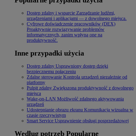
Dostęp zdalny i wsparcie
Zarządzanie ludźmi,
urządzeniami i aplikacjami — z dowolnego miejsca.
Cyfrowe doświadczenie pracowników (DEX)
Proaktywnie rozwiązywanie problemów
informatycznych, zanim wpłyną one na
produktywność.
Inne przypadki użycia
Dostęp zdalny
Usprawniony dostęp dzięki
bezpiecznemu połączeniu
Zdalne sterowanie
Kontrola urządzeń niezależnie od
platformy
Pulpit zdalny
Zwiększona produktywność z dowolnego
miejsca
Wake-on-LAN
Możliwość zdalnego aktywowania
urządzeń
Udostępnianie obrazu ekranu
Komunikacja wizualna w
czasie rzeczywistym
Smart Service
Usprawnienie obsługi posprzedażowej
Według potrzeb
Popularne