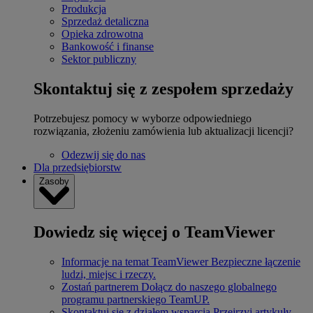
Produkcja
Sprzedaż detaliczna
Opieka zdrowotna
Bankowość i finanse
Sektor publiczny
Skontaktuj się z zespołem sprzedaży
Potrzebujesz pomocy w wyborze odpowiedniego
rozwiązania, złożeniu zamówienia lub aktualizacji licencji?
Odezwij się do nas
Dla przedsiębiorstw
Zasoby
Dowiedz się więcej o TeamViewer
Informacje na temat TeamViewer
Bezpieczne łączenie
ludzi, miejsc i rzeczy.
Zostań partnerem
Dołącz do naszego globalnego
programu partnerskiego TeamUP.
Skontaktuj się z działem wsparcia
Przejrzyj artykuły