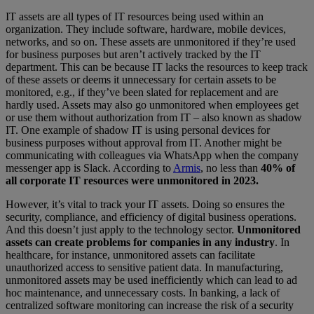
IT assets are all types of IT resources being used within an
organization. They include software, hardware, mobile devices,
networks, and so on. These assets are unmonitored if they’re used
for business purposes but aren’t actively tracked by the IT
department. This can be because IT lacks the resources to keep track
of these assets or deems it unnecessary for certain assets to be
monitored, e.g., if they’ve been slated for replacement and are
hardly used. Assets may also go unmonitored when employees get
or use them without authorization from IT – also known as shadow
IT. One example of shadow IT is using personal devices for
business purposes without approval from IT. Another might be
communicating with colleagues via WhatsApp when the company
messenger app is Slack. According to
Armis
, no less than
40% of
all corporate IT resources were unmonitored in 2023.
However, it’s vital to track your IT assets. Doing so ensures the
security, compliance, and efficiency of digital business operations.
And this doesn’t just apply to the technology sector.
Unmonitored
assets can create problems for companies in any industry
. In
healthcare, for instance, unmonitored assets can facilitate
unauthorized access to sensitive patient data. In manufacturing,
unmonitored assets may be used inefficiently which can lead to ad
hoc maintenance, and unnecessary costs. In banking, a lack of
centralized software monitoring can increase the risk of a security