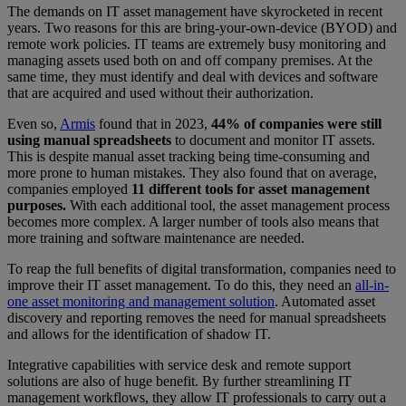
The demands on IT asset management have skyrocketed in recent
years. Two reasons for this are bring-your-own-device (BYOD) and
remote work policies. IT teams are extremely busy monitoring and
managing assets used both on and off company premises. At the
same time, they must identify and deal with devices and software
that are acquired and used without their authorization.
Even so,
Armis
found that in 2023,
44% of companies were still
using manual spreadsheets
to document and monitor IT assets.
This is despite manual asset tracking being time-consuming and
more prone to human mistakes. They also found that on average,
companies employed
11 different tools for asset management
purposes.
With each additional tool, the asset management process
becomes more complex. A larger number of tools also means that
more training and software maintenance are needed.
To reap the full benefits of digital transformation, companies need to
improve their IT asset management. To do this, they need an
all-in-
one asset monitoring and management solution
. Automated asset
discovery and reporting removes the need for manual spreadsheets
and allows for the identification of shadow IT.
Integrative capabilities with service desk and remote support
solutions are also of huge benefit. By further streamlining IT
management workflows, they allow IT professionals to carry out a