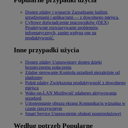
Dostęp zdalny i wsparcie
Zarządzanie ludźmi,
urządzeniami i aplikacjami — z dowolnego miejsca.
Cyfrowe doświadczenie pracowników (DEX)
Proaktywnie rozwiązywanie problemów
informatycznych, zanim wpłyną one na
produktywność.
Inne przypadki użycia
Dostęp zdalny
Usprawniony dostęp dzięki
bezpiecznemu połączeniu
Zdalne sterowanie
Kontrola urządzeń niezależnie od
platformy
Pulpit zdalny
Zwiększona produktywność z dowolnego
miejsca
Wake-on-LAN
Możliwość zdalnego aktywowania
urządzeń
Udostępnianie obrazu ekranu
Komunikacja wizualna w
czasie rzeczywistym
Smart Service
Usprawnienie obsługi posprzedażowej
Według potrzeb
Popularne