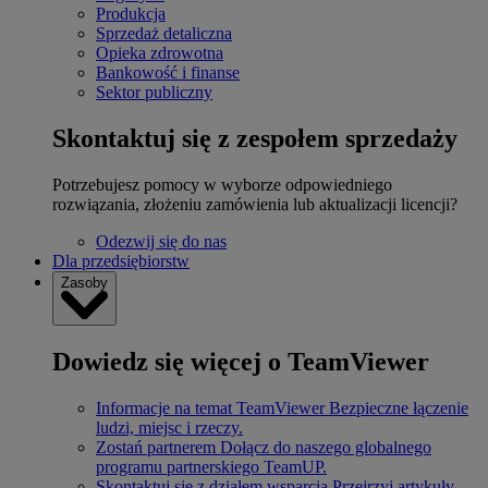
Produkcja
Sprzedaż detaliczna
Opieka zdrowotna
Bankowość i finanse
Sektor publiczny
Skontaktuj się z zespołem sprzedaży
Potrzebujesz pomocy w wyborze odpowiedniego
rozwiązania, złożeniu zamówienia lub aktualizacji licencji?
Odezwij się do nas
Dla przedsiębiorstw
Zasoby
Dowiedz się więcej o TeamViewer
Informacje na temat TeamViewer
Bezpieczne łączenie
ludzi, miejsc i rzeczy.
Zostań partnerem
Dołącz do naszego globalnego
programu partnerskiego TeamUP.
Skontaktuj się z działem wsparcia
Przejrzyj artykuły