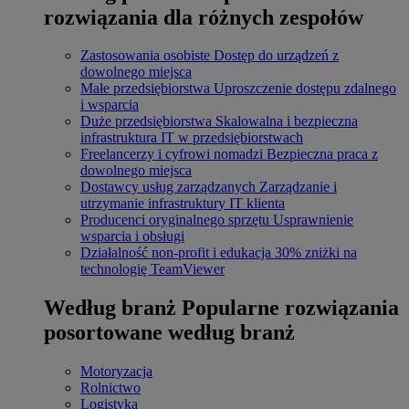
rozwiązania dla różnych zespołów
Zastosowania osobiste
Dostęp do urządzeń z
dowolnego miejsca
Małe przedsiębiorstwa
Uproszczenie dostępu zdalnego
i wsparcia
Duże przedsiębiorstwa
Skalowalna i bezpieczna
infrastruktura IT w przedsiębiorstwach
Freelancerzy i cyfrowi nomadzi
Bezpieczna praca z
dowolnego miejsca
Dostawcy usług zarządzanych
Zarządzanie i
utrzymanie infrastruktury IT klienta
Producenci oryginalnego sprzętu
Usprawnienie
wsparcia i obsługi
Działalność non-profit i edukacja
30% zniżki na
technologię TeamViewer
Według branż
Popularne rozwiązania
posortowane według branż
Motoryzacja
Rolnictwo
Logistyka