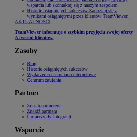
wsparcia lub skontaktuj się z naszym zespołem.
Historie osiągniętych sukcesów
Zapoznaj się z
wynikami osiągniętymi przez klientów TeamViewer.
AKTUALNOŚCI
TeamViewer informuje o szybkim przyjęciu swojej oferty
Al wśród klientów.
Zasoby
Blog
Historie osiągniętych sukcesów
Wydarzenia i seminaria internetowe
Centrum zaufania
Partner
Zostań partnerem
Znajdź partnera
Partnerzy ds. integracji
Wsparcie