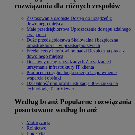
rozwiązania dla różnych zespołów
Zastosowania osobiste
Dostęp do urządzeń z
dowolnego miejsca
Małe przedsiębiorstwa
Uproszczenie dostępu zdalnego
i wsparcia
Duże przedsiębiorstwa
Skalowalna i bezpieczna
infrastruktura IT w przedsiębiorstwach
Freelancerzy i cyfrowi nomadzi
Bezpieczna praca z
dowolnego miejsca
Dostawcy usług zarządzanych
Zarządzanie i
utrzymanie infrastruktury IT klienta
Producenci oryginalnego sprzętu
Usprawnienie
wsparcia i obsługi
Działalność non-profit i edukacja
30% zniżki na
technologię TeamViewer
Według branż
Popularne rozwiązania
posortowane według branż
Motoryzacja
Rolnictwo
Logistyka