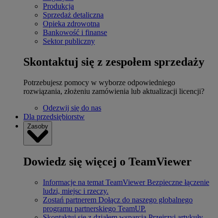
Produkcja
Sprzedaż detaliczna
Opieka zdrowotna
Bankowość i finanse
Sektor publiczny
Skontaktuj się z zespołem sprzedaży
Potrzebujesz pomocy w wyborze odpowiedniego
rozwiązania, złożeniu zamówienia lub aktualizacji licencji?
Odezwij się do nas
Dla przedsiębiorstw
Zasoby
Dowiedz się więcej o TeamViewer
Informacje na temat TeamViewer
Bezpieczne łączenie
ludzi, miejsc i rzeczy.
Zostań partnerem
Dołącz do naszego globalnego
programu partnerskiego TeamUP.
Skontaktuj się z działem wsparcia
Przejrzyj artykuły