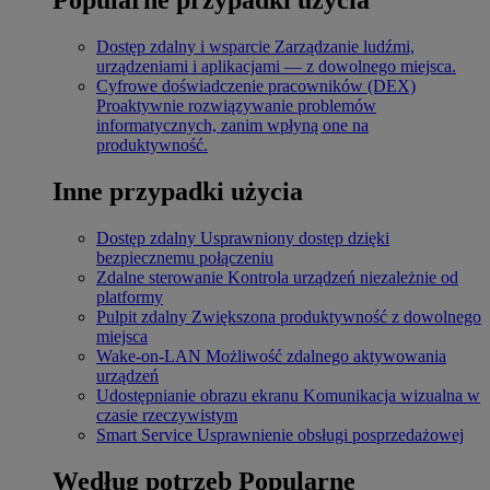
Dostęp zdalny i wsparcie
Zarządzanie ludźmi,
urządzeniami i aplikacjami — z dowolnego miejsca.
Cyfrowe doświadczenie pracowników (DEX)
Proaktywnie rozwiązywanie problemów
informatycznych, zanim wpłyną one na
produktywność.
Inne przypadki użycia
Dostęp zdalny
Usprawniony dostęp dzięki
bezpiecznemu połączeniu
Zdalne sterowanie
Kontrola urządzeń niezależnie od
platformy
Pulpit zdalny
Zwiększona produktywność z dowolnego
miejsca
Wake-on-LAN
Możliwość zdalnego aktywowania
urządzeń
Udostępnianie obrazu ekranu
Komunikacja wizualna w
czasie rzeczywistym
Smart Service
Usprawnienie obsługi posprzedażowej
Według potrzeb
Popularne