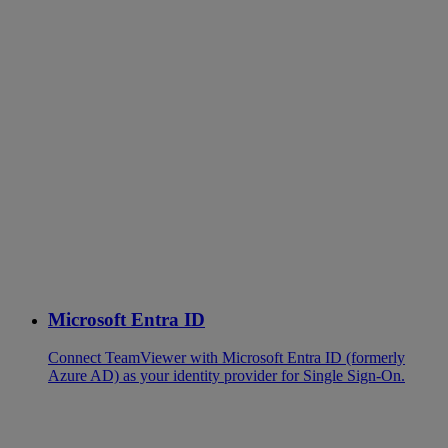
Microsoft Entra ID
Connect TeamViewer with Microsoft Entra ID (formerly
Azure AD) as your identity provider for Single Sign-On.