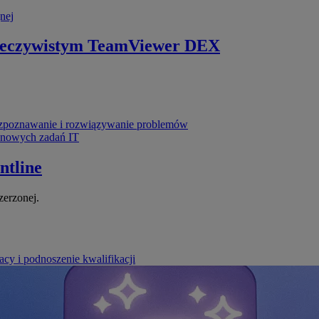
nej
zeczywistym
TeamViewer DEX
poznawanie i rozwiązywanie problemów
ynowych zadań IT
ntline
zerzonej.
cy i podnoszenie kwalifikacji