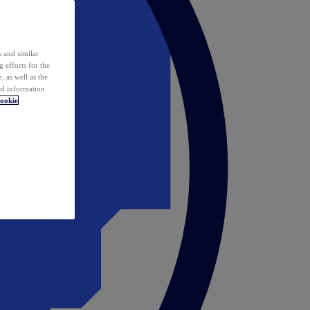
 and similar
 efforts for the
 as well as the
ed information
ookie