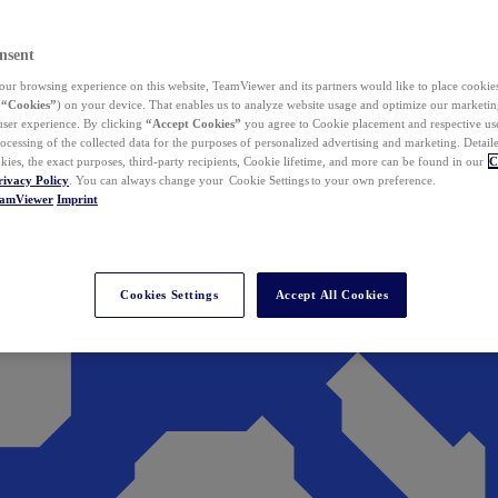
nsent
ur browsing experience on this website, TeamViewer and its partners would like to place cookies
(
“Cookies”
) on your device. That enables us to analyze website usage and optimize our marketing
 user experience. By clicking
“Accept Cookies”
you agree to Cookie placement and respective use,
ocessing of the collected data for the purposes of personalized advertising and marketing. Detail
kies, the exact purposes, third-party recipients, Cookie lifetime, and more can be found in our
C
rivacy Policy
. You can always change your Cookie Settings to your own preference.
eamViewer
Imprint
Cookies Settings
Accept All Cookies