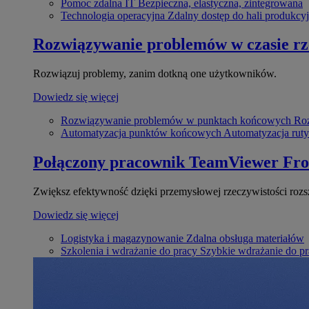
Pomoc zdalna IT
Bezpieczna, elastyczna, zintegrowana
Technologia operacyjna
Zdalny dostęp do hali produkcyj
Rozwiązywanie problemów w czasie r
Rozwiązuj problemy, zanim dotkną one użytkowników.
Dowiedz się więcej
Rozwiązywanie problemów w punktach końcowych
Roz
Automatyzacja punktów końcowych
Automatyzacja rut
Połączony pracownik
TeamViewer Fro
Zwiększ efektywność dzięki przemysłowej rzeczywistości rozs
Dowiedz się więcej
Logistyka i magazynowanie
Zdalna obsługa materiałów
Szkolenia i wdrażanie do pracy
Szybkie wdrażanie do pra