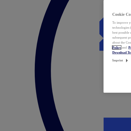
Cookie Co
To improve yo
technologies 
best possible
subsequent pr
about the Coo
Policy
and
P
Download T
Imprint