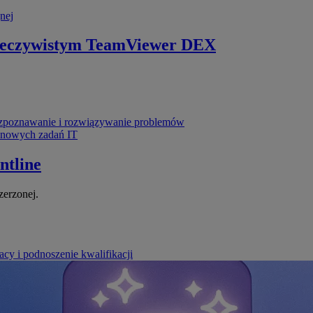
nej
zeczywistym
TeamViewer DEX
poznawanie i rozwiązywanie problemów
ynowych zadań IT
ntline
zerzonej.
cy i podnoszenie kwalifikacji