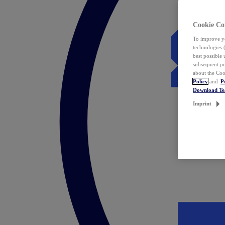
Cookie Co
To improve yo
technologies 
best possible
subsequent pr
about the Coo
Policy
and
P
Download T
Imprint