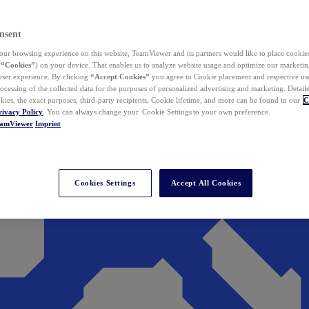
nsent
ur browsing experience on this website, TeamViewer and its partners would like to place cookies
(
“Cookies”
) on your device. That enables us to analyze website usage and optimize our marketing
 user experience. By clicking
“Accept Cookies”
you agree to Cookie placement and respective use,
ocessing of the collected data for the purposes of personalized advertising and marketing. Detail
kies, the exact purposes, third-party recipients, Cookie lifetime, and more can be found in our
C
rivacy Policy
. You can always change your Cookie Settings to your own preference.
eamViewer
Imprint
Cookies Settings
Accept All Cookies