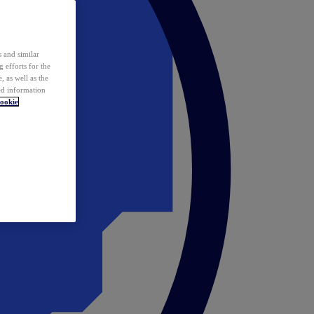
 and similar
 efforts for the
 as well as the
ed information
ookie