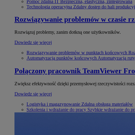
Pomoc zdalna IT
Bezpieczna, elastyczna, zintegrowana
Technologia operacyjna
Zdalny dostęp do hali produkcyj
Rozwiązywanie problemów w czasie r
Rozwiązuj problemy, zanim dotkną one użytkowników.
Dowiedz się więcej
Rozwiązywanie problemów w punktach końcowych
Roz
Automatyzacja punktów końcowych
Automatyzacja rut
Połączony pracownik
TeamViewer Fro
Zwiększ efektywność dzięki przemysłowej rzeczywistości rozs
Dowiedz się więcej
Logistyka i magazynowanie
Zdalna obsługa materiałów
Szkolenia i wdrażanie do pracy
Szybkie wdrażanie do pra