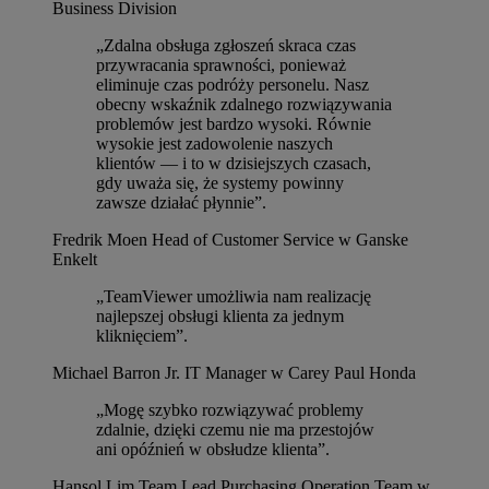
Business Division
„Zdalna obsługa zgłoszeń skraca czas
przywracania sprawności, ponieważ
eliminuje czas podróży personelu. Nasz
obecny wskaźnik zdalnego rozwiązywania
problemów jest bardzo wysoki. Równie
wysokie jest zadowolenie naszych
klientów — i to w dzisiejszych czasach,
gdy uważa się, że systemy powinny
zawsze działać płynnie”.
Fredrik Moen
Head of Customer Service w Ganske
Enkelt
„TeamViewer umożliwia nam realizację
najlepszej obsługi klienta za jednym
kliknięciem”.
Michael Barron Jr.
IT Manager w Carey Paul Honda
„Mogę szybko rozwiązywać problemy
zdalnie, dzięki czemu nie ma przestojów
ani opóźnień w obsłudze klienta”.
Hansol Lim
Team Lead Purchasing Operation Team w