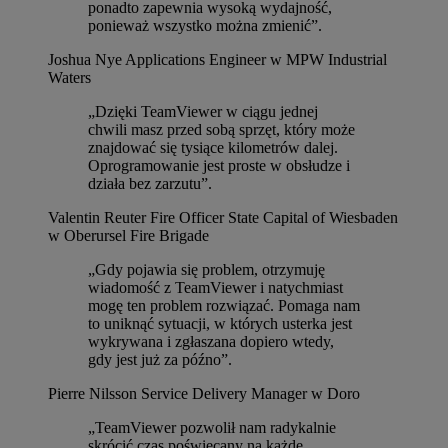
ponadto zapewnia wysoką wydajność,
ponieważ wszystko można zmienić”.
Joshua Nye
Applications Engineer w MPW Industrial
Waters
„Dzięki TeamViewer w ciągu jednej
chwili masz przed sobą sprzęt, który może
znajdować się tysiące kilometrów dalej.
Oprogramowanie jest proste w obsłudze i
działa bez zarzutu”.
Valentin Reuter
Fire Officer State Capital of Wiesbaden
w Oberursel Fire Brigade
„Gdy pojawia się problem, otrzymuję
wiadomość z TeamViewer i natychmiast
mogę ten problem rozwiązać. Pomaga nam
to uniknąć sytuacji, w których usterka jest
wykrywana i zgłaszana dopiero wtedy,
gdy jest już za późno”.
Pierre Nilsson
Service Delivery Manager w Doro
„TeamViewer pozwolił nam radykalnie
skrócić czas poświęcany na każde