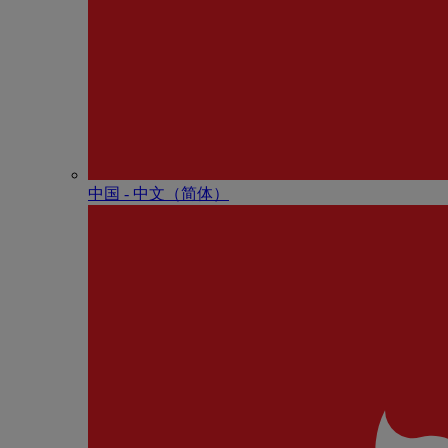
中国 - 中⽂（简体）