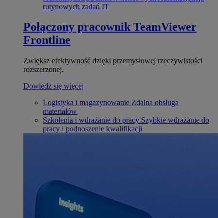
rutynowych zadań IT
Połączony pracownik
TeamViewer
Frontline
Zwiększ efektywność dzięki przemysłowej rzeczywistości
rozszerzonej.
Dowiedz się więcej
Logistyka i magazynowanie
Zdalna obsługa
materiałów
Szkolenia i wdrażanie do pracy
Szybkie wdrażanie do
pracy i podnoszenie kwalifikacji