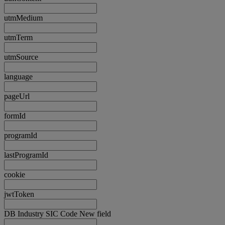
utmMedium
utmTerm
utmSource
language
pageUrl
formId
programId
lastProgramId
cookie
jwtToken
DB Industry SIC Code New field