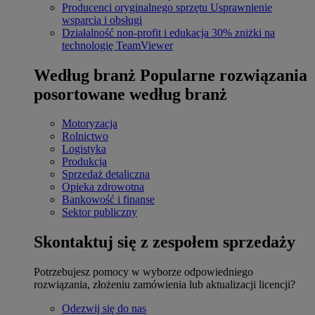
Producenci oryginalnego sprzętu
Usprawnienie
wsparcia i obsługi
Działalność non-profit i edukacja
30% zniżki na
technologię TeamViewer
Według branż
Popularne rozwiązania
posortowane według branż
Motoryzacja
Rolnictwo
Logistyka
Produkcja
Sprzedaż detaliczna
Opieka zdrowotna
Bankowość i finanse
Sektor publiczny
Skontaktuj się z zespołem sprzedaży
Potrzebujesz pomocy w wyborze odpowiedniego
rozwiązania, złożeniu zamówienia lub aktualizacji licencji?
Odezwij się do nas