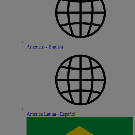
Americas - English
América Latina - Español