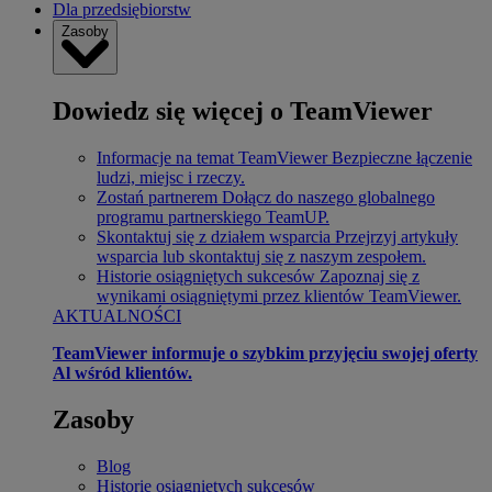
Dla przedsiębiorstw
Zasoby
Dowiedz się więcej o TeamViewer
Informacje na temat TeamViewer
Bezpieczne łączenie
ludzi, miejsc i rzeczy.
Zostań partnerem
Dołącz do naszego globalnego
programu partnerskiego TeamUP.
Skontaktuj się z działem wsparcia
Przejrzyj artykuły
wsparcia lub skontaktuj się z naszym zespołem.
Historie osiągniętych sukcesów
Zapoznaj się z
wynikami osiągniętymi przez klientów TeamViewer.
AKTUALNOŚCI
TeamViewer informuje o szybkim przyjęciu swojej oferty
Al wśród klientów.
Zasoby
Blog
Historie osiągniętych sukcesów