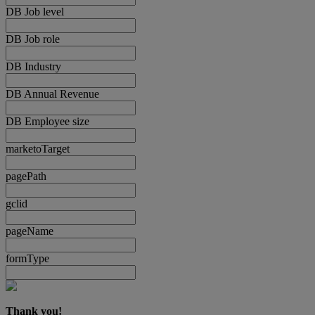
DB Job level
DB Job role
DB Industry
DB Annual Revenue
DB Employee size
marketoTarget
pagePath
gclid
pageName
formType
Thank you!