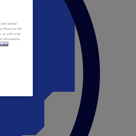
 and similar
 efforts for the
 as well as the
ed information
ookie