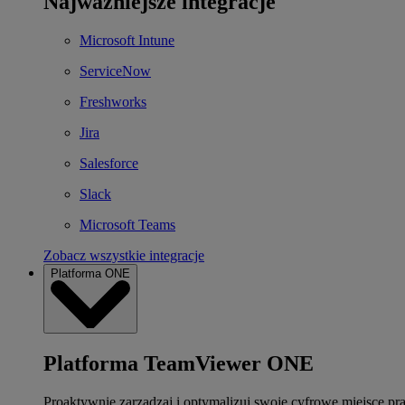
Najważniejsze integracje
Microsoft Intune
ServiceNow
Freshworks
Jira
Salesforce
Slack
Microsoft Teams
Zobacz wszystkie integracje
Platforma ONE
Platforma TeamViewer ONE
Proaktywnie zarządzaj i optymalizuj swoje cyfrowe miejsce pr