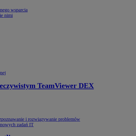
nego wsparcia
ie nimi
nej
zeczywistym
TeamViewer DEX
poznawanie i rozwiązywanie problemów
ynowych zadań IT