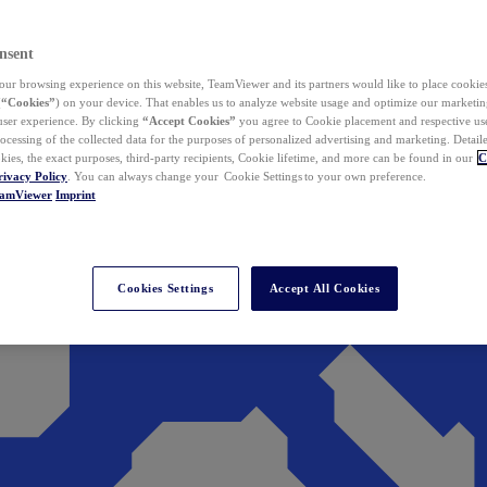
nsent
ur browsing experience on this website, TeamViewer and its partners would like to place cookies
(
“Cookies”
) on your device. That enables us to analyze website usage and optimize our marketing
 user experience. By clicking
“Accept Cookies”
you agree to Cookie placement and respective use,
ocessing of the collected data for the purposes of personalized advertising and marketing. Detail
kies, the exact purposes, third-party recipients, Cookie lifetime, and more can be found in our
C
rivacy Policy
. You can always change your Cookie Settings to your own preference.
eamViewer
Imprint
Cookies Settings
Accept All Cookies