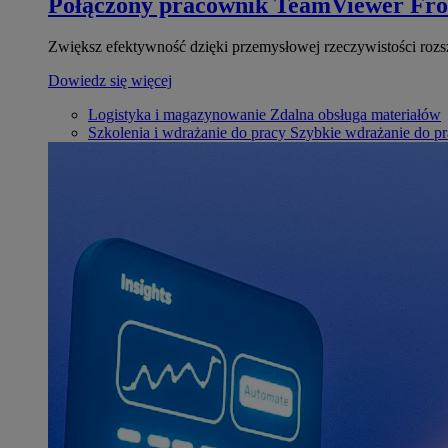
Połączony pracownik
TeamViewer Fro
Zwiększ efektywność dzięki przemysłowej rzeczywistości rozs
Dowiedz się więcej
Logistyka i magazynowanie
Zdalna obsługa materiałów
Szkolenia i wdrażanie do pracy
Szybkie wdrażanie do pra