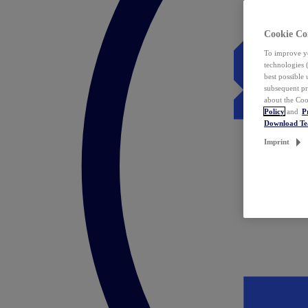
Cookie Co
To improve yo
technologies 
best possible
subsequent pr
about the Coo
Policy
and
P
Download T
Imprint