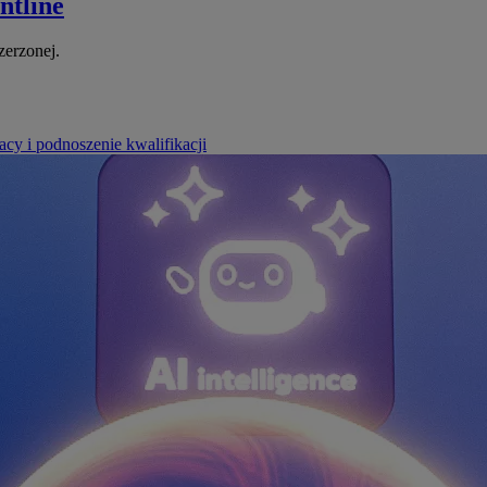
ntline
zerzonej.
cy i podnoszenie kwalifikacji