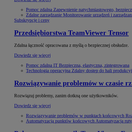
Pomoc zdalna
Zapewnienie natychmiastowego, bezpiecz
Zdalne zarządzanie
Monitorowanie urządzeń i zarządzan
Subskrypcje i ceny
Przedsiębiorstwa
TeamViewer Tensor
Zdalna łączność opracowana z myślą o bezpiecznej obsłudze.
Dowiedz się więcej
Pomoc zdalna IT
Bezpieczna, elastyczna, zintegrowana
Technologia operacyjna
Zdalny dostęp do hali produkcyj
Rozwiązywanie problemów w czasie r
Rozwiązuj problemy, zanim dotkną one użytkowników.
Dowiedz się więcej
Rozwiązywanie problemów w punktach końcowych
Roz
Automatyzacja punktów końcowych
Automatyzacja rut