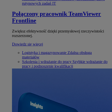
rutynowych zadań IT
Połączony pracownik
TeamViewer
Frontline
Zwiększ efektywność dzięki przemysłowej rzeczywistości
rozszerzonej.
Dowiedz się więcej
Logistyka i magazynowanie
Zdalna obsługa
materiałów
Szkolenia i wdrażanie do pracy
Szybkie wdrażanie do
pracy i podnoszenie kwalifikacji