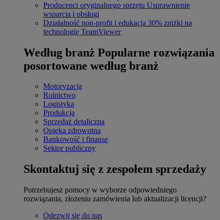
Producenci oryginalnego sprzętu
Usprawnienie
wsparcia i obsługi
Działalność non-profit i edukacja
30% zniżki na
technologię TeamViewer
Według branż
Popularne rozwiązania
posortowane według branż
Motoryzacja
Rolnictwo
Logistyka
Produkcja
Sprzedaż detaliczna
Opieka zdrowotna
Bankowość i finanse
Sektor publiczny
Skontaktuj się z zespołem sprzedaży
Potrzebujesz pomocy w wyborze odpowiedniego
rozwiązania, złożeniu zamówienia lub aktualizacji licencji?
Odezwij się do nas