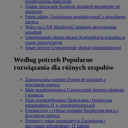
bezpiecznemu połączeniu
Zdalne sterowanie
Kontrola urządzeń niezależnie od
platformy
Pulpit zdalny
Zwiększona produktywność z dowolnego
miejsca
Wake-on-LAN
Możliwość zdalnego aktywowania
urządzeń
Udostępnianie obrazu ekranu
Komunikacja wizualna w
czasie rzeczywistym
Smart Service
Usprawnienie obsługi posprzedażowej
Według potrzeb
Popularne
rozwiązania dla różnych zespołów
Zastosowania osobiste
Dostęp do urządzeń z
dowolnego miejsca
Małe przedsiębiorstwa
Uproszczenie dostępu zdalnego
i wsparcia
Duże przedsiębiorstwa
Skalowalna i bezpieczna
infrastruktura IT w przedsiębiorstwach
Freelancerzy i cyfrowi nomadzi
Bezpieczna praca z
dowolnego miejsca
Dostawcy usług zarządzanych
Zarządzanie i
utrzymanie infrastruktury IT klienta