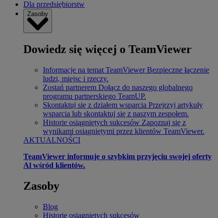
Dla przedsiębiorstw
Zasoby
Dowiedz się więcej o TeamViewer
Informacje na temat TeamViewer
Bezpieczne łączenie
ludzi, miejsc i rzeczy.
Zostań partnerem
Dołącz do naszego globalnego
programu partnerskiego TeamUP.
Skontaktuj się z działem wsparcia
Przejrzyj artykuły
wsparcia lub skontaktuj się z naszym zespołem.
Historie osiągniętych sukcesów
Zapoznaj się z
wynikami osiągniętymi przez klientów TeamViewer.
AKTUALNOŚCI
TeamViewer informuje o szybkim przyjęciu swojej oferty
Al wśród klientów.
Zasoby
Blog
Historie osiągniętych sukcesów