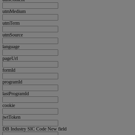
utmMedium
utmTerm
utmSource
language
pageUrl
formId
programId
lastProgramId
cookie
jwtToken
DB Industry SIC Code New field