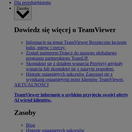
Dla przedsiębiorstw
Zasoby
Dowiedz się więcej o TeamViewer
Informacje na temat TeamViewer
Bezpieczne łączenie
ludzi, miejsc i rzeczy.
Zostań partnerem
Dołącz do naszego globalnego
programu partnerskiego TeamUP.
Skontaktuj się z działem wsparcia
Przejrzyj artykuły
wsparcia lub skontaktuj się z naszym zespołem.
Historie osiągniętych sukcesów
Zapoznaj się z
wynikami osiągniętymi przez klientów TeamViewer.
AKTUALNOŚCI
TeamViewer informuje o szybkim przyjęciu swojej oferty
Al wśród klientów.
Zasoby
Blog
Historie osiągniętych sukcesów