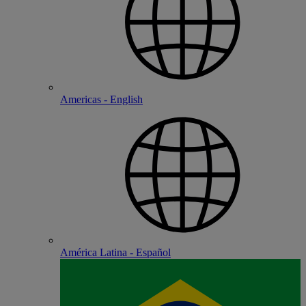
Americas - English
América Latina - Español