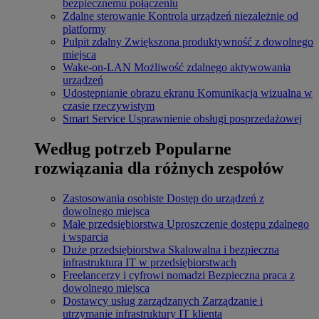
bezpiecznemu połączeniu
Zdalne sterowanie
Kontrola urządzeń niezależnie od
platformy
Pulpit zdalny
Zwiększona produktywność z dowolnego
miejsca
Wake-on-LAN
Możliwość zdalnego aktywowania
urządzeń
Udostępnianie obrazu ekranu
Komunikacja wizualna w
czasie rzeczywistym
Smart Service
Usprawnienie obsługi posprzedażowej
Według potrzeb
Popularne
rozwiązania dla różnych zespołów
Zastosowania osobiste
Dostęp do urządzeń z
dowolnego miejsca
Małe przedsiębiorstwa
Uproszczenie dostępu zdalnego
i wsparcia
Duże przedsiębiorstwa
Skalowalna i bezpieczna
infrastruktura IT w przedsiębiorstwach
Freelancerzy i cyfrowi nomadzi
Bezpieczna praca z
dowolnego miejsca
Dostawcy usług zarządzanych
Zarządzanie i
utrzymanie infrastruktury IT klienta