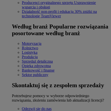
Producenci oryginalnego sprzętu
Usprawnienie
wsparcia i obsługi
Działalność non-profit i edukacja
30% zniżki na
technologię TeamViewer
Według branż
Popularne rozwiązania
posortowane według branż
Motoryzacja
Rolnictwo
Logistyka
Produkcja
Sprzedaż detaliczna
Opieka zdrowotna
Bankowość i finanse
Sektor publiczny
Skontaktuj się z zespołem sprzedaży
Potrzebujesz pomocy w wyborze odpowiedniego
rozwiązania, złożeniu zamówienia lub aktualizacji licencji?
Odezwij się do nas