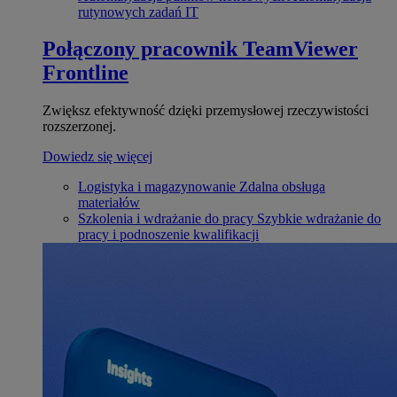
rutynowych zadań IT
Połączony pracownik
TeamViewer
Frontline
Zwiększ efektywność dzięki przemysłowej rzeczywistości
rozszerzonej.
Dowiedz się więcej
Logistyka i magazynowanie
Zdalna obsługa
materiałów
Szkolenia i wdrażanie do pracy
Szybkie wdrażanie do
pracy i podnoszenie kwalifikacji