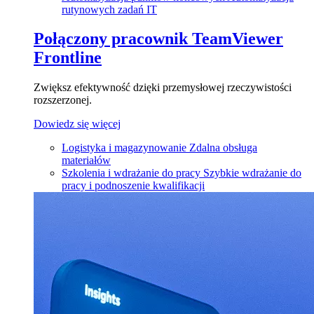
rutynowych zadań IT
Połączony pracownik
TeamViewer
Frontline
Zwiększ efektywność dzięki przemysłowej rzeczywistości
rozszerzonej.
Dowiedz się więcej
Logistyka i magazynowanie
Zdalna obsługa
materiałów
Szkolenia i wdrażanie do pracy
Szybkie wdrażanie do
pracy i podnoszenie kwalifikacji