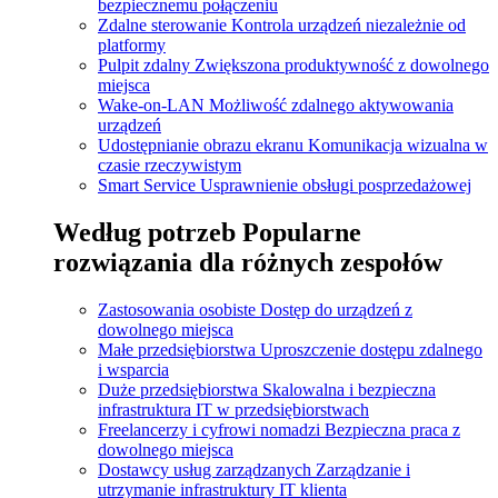
bezpiecznemu połączeniu
Zdalne sterowanie
Kontrola urządzeń niezależnie od
platformy
Pulpit zdalny
Zwiększona produktywność z dowolnego
miejsca
Wake-on-LAN
Możliwość zdalnego aktywowania
urządzeń
Udostępnianie obrazu ekranu
Komunikacja wizualna w
czasie rzeczywistym
Smart Service
Usprawnienie obsługi posprzedażowej
Według potrzeb
Popularne
rozwiązania dla różnych zespołów
Zastosowania osobiste
Dostęp do urządzeń z
dowolnego miejsca
Małe przedsiębiorstwa
Uproszczenie dostępu zdalnego
i wsparcia
Duże przedsiębiorstwa
Skalowalna i bezpieczna
infrastruktura IT w przedsiębiorstwach
Freelancerzy i cyfrowi nomadzi
Bezpieczna praca z
dowolnego miejsca
Dostawcy usług zarządzanych
Zarządzanie i
utrzymanie infrastruktury IT klienta