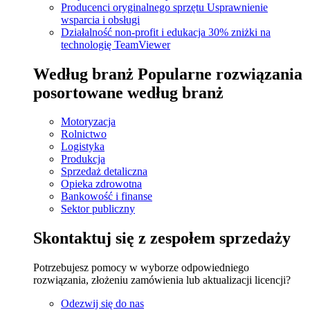
Producenci oryginalnego sprzętu
Usprawnienie
wsparcia i obsługi
Działalność non-profit i edukacja
30% zniżki na
technologię TeamViewer
Według branż
Popularne rozwiązania
posortowane według branż
Motoryzacja
Rolnictwo
Logistyka
Produkcja
Sprzedaż detaliczna
Opieka zdrowotna
Bankowość i finanse
Sektor publiczny
Skontaktuj się z zespołem sprzedaży
Potrzebujesz pomocy w wyborze odpowiedniego
rozwiązania, złożeniu zamówienia lub aktualizacji licencji?
Odezwij się do nas