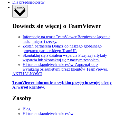
Dla przedsiębiorstw
Zasoby
Dowiedz się więcej o TeamViewer
Informacje na temat TeamViewer
Bezpieczne łączenie
ludzi, miejsc i rzeczy.
Zostań partnerem
Dołącz do naszego globalnego
programu partnerskiego TeamUP.
Skontaktuj się z działem wsparcia
Przejrzyj artykuły
wsparcia lub skontaktuj się z naszym zespołem.
Historie osiągniętych sukcesów
Zapoznaj się z
wynikami osiągniętymi przez klientów TeamViewer.
AKTUALNOŚCI
TeamViewer informuje o szybkim przyjęciu swojej oferty
Al wśród klientów.
Zasoby
Blog
Historie osiągniętych sukcesów