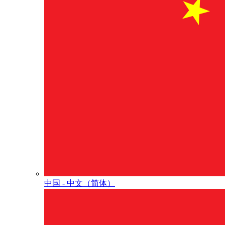
中国 - 中⽂（简体）