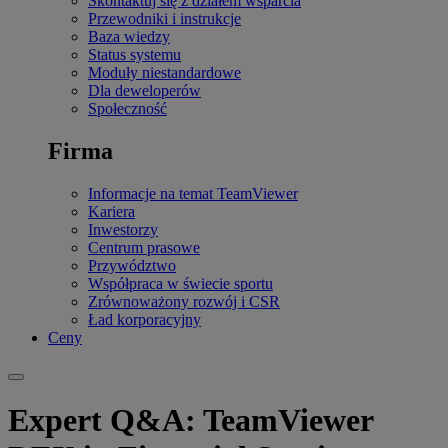
Skontaktuj się z działem wsparcia
Przewodniki i instrukcje
Baza wiedzy
Status systemu
Moduły niestandardowe
Dla deweloperów
Społeczność
Firma
Informacje na temat TeamViewer
Kariera
Inwestorzy
Centrum prasowe
Przywództwo
Współpraca w świecie sportu
Zrównoważony rozwój i CSR
Ład korporacyjny
Ceny
Expert Q&A: TeamViewer