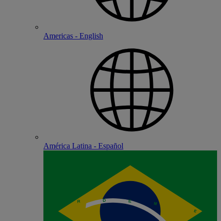
Americas - English
América Latina - Español