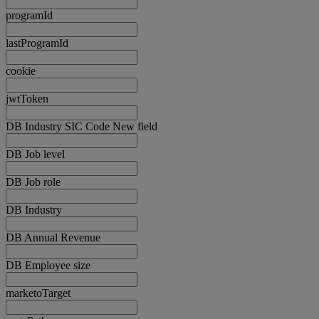
programId
lastProgramId
cookie
jwtToken
DB Industry SIC Code New field
DB Job level
DB Job role
DB Industry
DB Annual Revenue
DB Employee size
marketoTarget