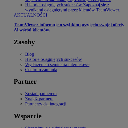
Historie osiągniętych sukcesów
Zapoznaj się z
wynikami osiągniętymi przez klientów TeamViewer.
AKTUALNOŚCI
TeamViewer informuje o szybkim przyjęciu swojej oferty
Al wśród klientów.
Zasoby
Blog
Historie osiągniętych sukcesów
Wydarzenia i seminaria internetowe
Centrum zaufania
Partner
Zostań partnerem
Znajdź partnera
Partnerzy ds. integracji
Wsparcie