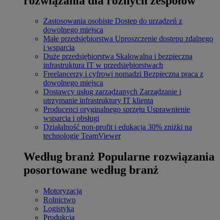
rozwiązania dla różnych zespołów
Zastosowania osobiste
Dostęp do urządzeń z
dowolnego miejsca
Małe przedsiębiorstwa
Uproszczenie dostępu zdalnego
i wsparcia
Duże przedsiębiorstwa
Skalowalna i bezpieczna
infrastruktura IT w przedsiębiorstwach
Freelancerzy i cyfrowi nomadzi
Bezpieczna praca z
dowolnego miejsca
Dostawcy usług zarządzanych
Zarządzanie i
utrzymanie infrastruktury IT klienta
Producenci oryginalnego sprzętu
Usprawnienie
wsparcia i obsługi
Działalność non-profit i edukacja
30% zniżki na
technologię TeamViewer
Według branż
Popularne rozwiązania
posortowane według branż
Motoryzacja
Rolnictwo
Logistyka
Produkcja