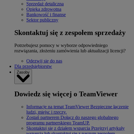
Sprzedaż detaliczna
Opieka zdrowotna
Bankowość i finanse
Sektor publiczny
Skontaktuj się z zespołem sprzedaży
Potrzebujesz pomocy w wyborze odpowiedniego
rozwiązania, złożeniu zamówienia lub aktualizacji licencji?
Odezwij się do nas
Dla przedsiębiorstw
Zasoby
Dowiedz się więcej o TeamViewer
Informacje na temat TeamViewer
Bezpieczne łączenie
ludzi, miejsc i rzeczy.
Zostań partnerem
Dołącz do naszego globalnego
programu partnerskiego TeamUP.
Skontaktuj się z działem wsparcia
Przejrzyj artykuły
wsparcia lub skontaktuj się z naszym zespołem.