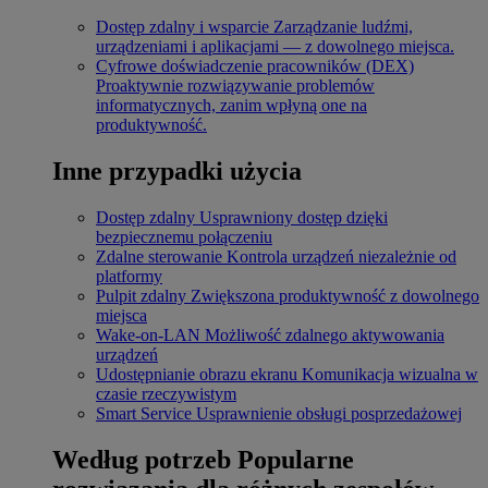
Dostęp zdalny i wsparcie
Zarządzanie ludźmi,
urządzeniami i aplikacjami — z dowolnego miejsca.
Cyfrowe doświadczenie pracowników (DEX)
Proaktywnie rozwiązywanie problemów
informatycznych, zanim wpłyną one na
produktywność.
Inne przypadki użycia
Dostęp zdalny
Usprawniony dostęp dzięki
bezpiecznemu połączeniu
Zdalne sterowanie
Kontrola urządzeń niezależnie od
platformy
Pulpit zdalny
Zwiększona produktywność z dowolnego
miejsca
Wake-on-LAN
Możliwość zdalnego aktywowania
urządzeń
Udostępnianie obrazu ekranu
Komunikacja wizualna w
czasie rzeczywistym
Smart Service
Usprawnienie obsługi posprzedażowej
Według potrzeb
Popularne