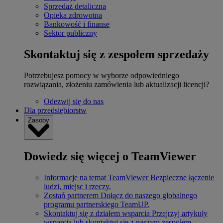
Sprzedaż detaliczna
Opieka zdrowotna
Bankowość i finanse
Sektor publiczny
Skontaktuj się z zespołem sprzedaży
Potrzebujesz pomocy w wyborze odpowiedniego
rozwiązania, złożeniu zamówienia lub aktualizacji licencji?
Odezwij się do nas
Dla przedsiębiorstw
Zasoby
Dowiedz się więcej o TeamViewer
Informacje na temat TeamViewer
Bezpieczne łączenie
ludzi, miejsc i rzeczy.
Zostań partnerem
Dołącz do naszego globalnego
programu partnerskiego TeamUP.
Skontaktuj się z działem wsparcia
Przejrzyj artykuły
wsparcia lub skontaktuj się z naszym zespołem.