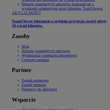
Historie osiągniętych sukcesów
Zapoznaj się z
wynikami osiągniętymi przez klientów TeamViewer.
AKTUALNOŚCI
TeamViewer informuje o szybkim przyjęciu swojej oferty
Al wśród klientów.
Zasoby
Blog
Historie osiągniętych sukcesów
Wydarzenia i seminaria internetowe
Centrum zaufania
Partner
Zostań partnerem
Znajdź partnera
Partnerzy ds. integracji
Wsparcie