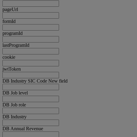
pageUrl
formId
programId
lastProgramId
cookie
jwtToken
DB Industry SIC Code New field
DB Job level
DB Job role
DB Industry
DB Annual Revenue