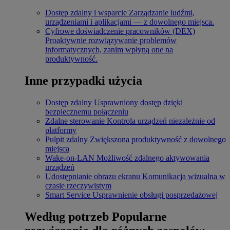
Dostęp zdalny i wsparcie
Zarządzanie ludźmi,
urządzeniami i aplikacjami — z dowolnego miejsca.
Cyfrowe doświadczenie pracowników (DEX)
Proaktywnie rozwiązywanie problemów
informatycznych, zanim wpłyną one na
produktywność.
Inne przypadki użycia
Dostęp zdalny
Usprawniony dostęp dzięki
bezpiecznemu połączeniu
Zdalne sterowanie
Kontrola urządzeń niezależnie od
platformy
Pulpit zdalny
Zwiększona produktywność z dowolnego
miejsca
Wake-on-LAN
Możliwość zdalnego aktywowania
urządzeń
Udostępnianie obrazu ekranu
Komunikacja wizualna w
czasie rzeczywistym
Smart Service
Usprawnienie obsługi posprzedażowej
Według potrzeb
Popularne