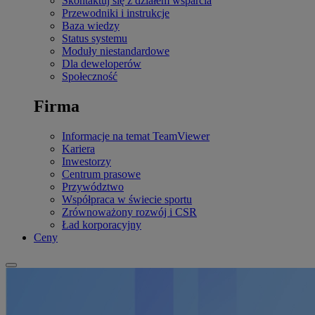
Skontaktuj się z działem wsparcia
Przewodniki i instrukcje
Baza wiedzy
Status systemu
Moduły niestandardowe
Dla deweloperów
Społeczność
Firma
Informacje na temat TeamViewer
Kariera
Inwestorzy
Centrum prasowe
Przywództwo
Współpraca w świecie sportu
Zrównoważony rozwój i CSR
Ład korporacyjny
Ceny