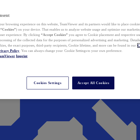
nsent
ur browsing experience on this website, TeamViewer and its partners would like to place cookies
(
“Cookies”
) on your device. That enables us to analyze website usage and optimize our marketing
 user experience. By clicking
“Accept Cookies”
you agree to Cookie placement and respective use,
ocessing of the collected data for the purposes of personalized advertising and marketing. Detail
kies, the exact purposes, third-party recipients, Cookie lifetime, and more can be found in our
C
rivacy Policy
. You can always change your Cookie Settings to your own preference.
eamViewer
Imprint
Cookies Settings
Accept All Cookies