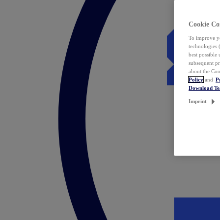
Cookie Co
To improve yo
technologies 
best possible
subsequent pr
about the Coo
Policy
and
P
Download T
Imprint