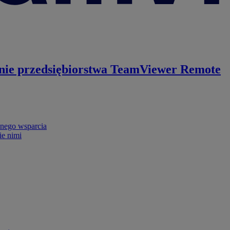
nie przedsiębiorstwa
TeamViewer Remote
nego wsparcia
ie nimi