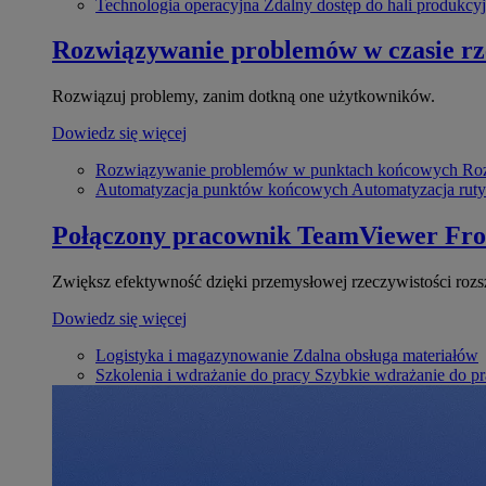
Technologia operacyjna
Zdalny dostęp do hali produkcyj
Rozwiązywanie problemów w czasie r
Rozwiązuj problemy, zanim dotkną one użytkowników.
Dowiedz się więcej
Rozwiązywanie problemów w punktach końcowych
Roz
Automatyzacja punktów końcowych
Automatyzacja rut
Połączony pracownik
TeamViewer Fro
Zwiększ efektywność dzięki przemysłowej rzeczywistości rozs
Dowiedz się więcej
Logistyka i magazynowanie
Zdalna obsługa materiałów
Szkolenia i wdrażanie do pracy
Szybkie wdrażanie do pra