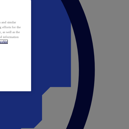
 and similar
 efforts for the
 as well as the
ed information
ookie