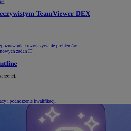
nej
zeczywistym
TeamViewer DEX
poznawanie i rozwiązywanie problemów
ynowych zadań IT
ntline
zerzonej.
cy i podnoszenie kwalifikacji