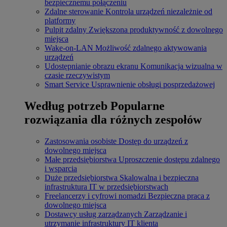
bezpiecznemu połączeniu
Zdalne sterowanie
Kontrola urządzeń niezależnie od
platformy
Pulpit zdalny
Zwiększona produktywność z dowolnego
miejsca
Wake-on-LAN
Możliwość zdalnego aktywowania
urządzeń
Udostępnianie obrazu ekranu
Komunikacja wizualna w
czasie rzeczywistym
Smart Service
Usprawnienie obsługi posprzedażowej
Według potrzeb
Popularne
rozwiązania dla różnych zespołów
Zastosowania osobiste
Dostęp do urządzeń z
dowolnego miejsca
Małe przedsiębiorstwa
Uproszczenie dostępu zdalnego
i wsparcia
Duże przedsiębiorstwa
Skalowalna i bezpieczna
infrastruktura IT w przedsiębiorstwach
Freelancerzy i cyfrowi nomadzi
Bezpieczna praca z
dowolnego miejsca
Dostawcy usług zarządzanych
Zarządzanie i
utrzymanie infrastruktury IT klienta