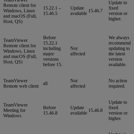
Update to
Remote client for
15.22.1 –
Update
fixed
Windows, Linux
15.46.7
15.46.5
available
version or
and macOS (Full,
higher.
Host, QS)
Before
We always
TeamViewer
15.22.1
recommend
Remote client for
including
Not
updating to
Windows, Linux
major
affected
the latest
and macOS (Full,
versions
version
Host, QS)
before 15.
available.
TeamViewer
Not
No action
all
Remote web client
affected
required.
Update to
TeamViewer
Before
Update
fixed
Meeting for
15.46.8
15.46.8
available
version or
Windows
higher.