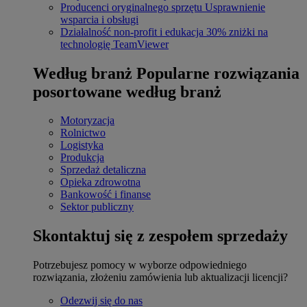
Producenci oryginalnego sprzętu
Usprawnienie
wsparcia i obsługi
Działalność non-profit i edukacja
30% zniżki na
technologię TeamViewer
Według branż
Popularne rozwiązania
posortowane według branż
Motoryzacja
Rolnictwo
Logistyka
Produkcja
Sprzedaż detaliczna
Opieka zdrowotna
Bankowość i finanse
Sektor publiczny
Skontaktuj się z zespołem sprzedaży
Potrzebujesz pomocy w wyborze odpowiedniego
rozwiązania, złożeniu zamówienia lub aktualizacji licencji?
Odezwij się do nas