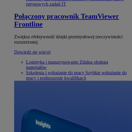
rutynowych zadań IT
Połączony pracownik
TeamViewer
Frontline
Zwiększ efektywność dzięki przemysłowej rzeczywistości
rozszerzonej.
Dowiedz się więcej
Logistyka i magazynowanie
Zdalna obsługa
materiałów
Szkolenia i wdrażanie do pracy
Szybkie wdrażanie do
pracy i podnoszenie kwalifikacji