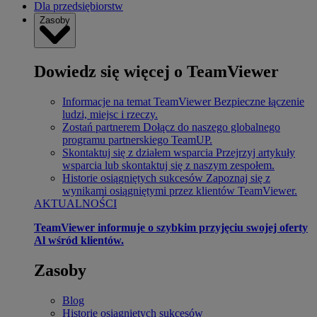
Dla przedsiębiorstw
Zasoby
Dowiedz się więcej o TeamViewer
Informacje na temat TeamViewer
Bezpieczne łączenie
ludzi, miejsc i rzeczy.
Zostań partnerem
Dołącz do naszego globalnego
programu partnerskiego TeamUP.
Skontaktuj się z działem wsparcia
Przejrzyj artykuły
wsparcia lub skontaktuj się z naszym zespołem.
Historie osiągniętych sukcesów
Zapoznaj się z
wynikami osiągniętymi przez klientów TeamViewer.
AKTUALNOŚCI
TeamViewer informuje o szybkim przyjęciu swojej oferty
Al wśród klientów.
Zasoby
Blog
Historie osiągniętych sukcesów