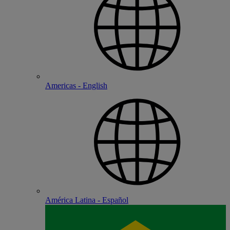
Americas - English
América Latina - Español