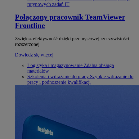
rutynowych zadań IT
Połączony pracownik
TeamViewer
Frontline
Zwiększ efektywność dzięki przemysłowej rzeczywistości
rozszerzonej.
Dowiedz się więcej
Logistyka i magazynowanie
Zdalna obsługa
materiałów
Szkolenia i wdrażanie do pracy
Szybkie wdrażanie do
pracy i podnoszenie kwalifikacji