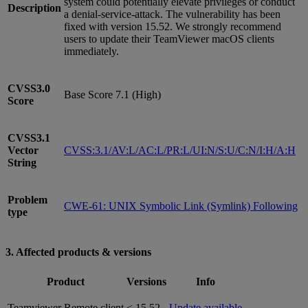
system could potentially elevate privileges or conduct
Description
a denial-service-attack. The vulnerability has been
fixed with version 15.52. We strongly recommend
users to update their TeamViewer macOS clients
immediately.
CVSS3.0
Base Score 7.1 (High)
Score
CVSS3.1
Vector
CVSS:3.1/AV:L/AC:L/PR:L/UI:N/S:U/C:N/I:H/A:H
String
Problem
CWE-61: UNIX Symbolic Link (Symlink) Following
type
3. Affected products & versions
Product
Versions
Info
Teamviewer Remote client
< 15.52
Update available