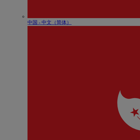
中国 - 中⽂（简体）