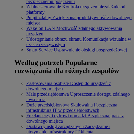
bezpiecznemu połączeniu
Zdalne sterowanie
Kontrola urządzeń niezależnie od
platformy
Pulpit zdalny
Zwiększona produktywność z dowolnego
miejsca
Wake-on-LAN
Możliwość zdalnego aktywowania
urządzeń
Udostępnianie obrazu ekranu
Komunikacja wizualna w
czasie rzeczywistym
Smart Service
Usprawnienie obsługi posprzedażowej
Według potrzeb
Popularne
rozwiązania dla różnych zespołów
Zastosowania osobiste
Dostęp do urządzeń z
dowolnego miejsca
Małe przedsiębiorstwa
Uproszczenie dostępu zdalnego
i wsparcia
Duże przedsiębiorstwa
Skalowalna i bezpieczna
infrastruktura IT w przedsiębiorstwach
Freelancerzy i cyfrowi nomadzi
Bezpieczna praca z
dowolnego miejsca
Dostawcy usług zarządzanych
Zarządzanie i
utrzymanie infrastruktury IT klienta