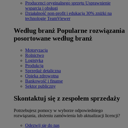
Producenci oryginalnego sprzętu
Usprawnienie
wsparcia i obsługi
Działalność non-profit i edukacja
30% zniżki na
technologię TeamViewer
Według branż
Popularne rozwiązania
posortowane według branż
Motoryzacja
Rolnictwo
Logistyka
Produkcja
Sprzedaż detaliczna
Opieka zdrowotna
Bankowość i finanse
Sektor publiczny
Skontaktuj się z zespołem sprzedaży
Potrzebujesz pomocy w wyborze odpowiedniego
rozwiązania, złożeniu zamówienia lub aktualizacji licencji?
Odezwij się do nas