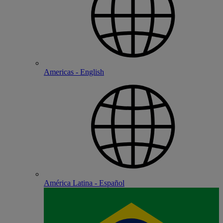
Americas - English
América Latina - Español