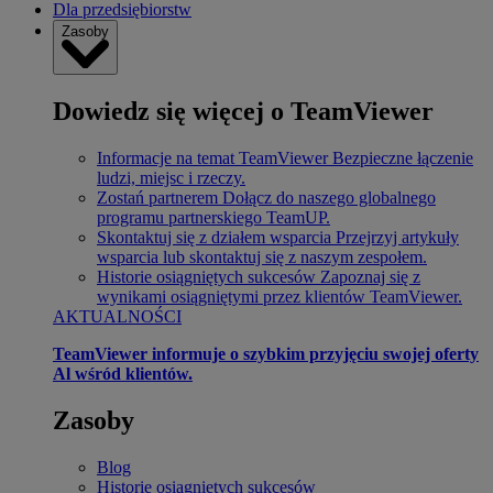
Dla przedsiębiorstw
Zasoby
Dowiedz się więcej o TeamViewer
Informacje na temat TeamViewer
Bezpieczne łączenie
ludzi, miejsc i rzeczy.
Zostań partnerem
Dołącz do naszego globalnego
programu partnerskiego TeamUP.
Skontaktuj się z działem wsparcia
Przejrzyj artykuły
wsparcia lub skontaktuj się z naszym zespołem.
Historie osiągniętych sukcesów
Zapoznaj się z
wynikami osiągniętymi przez klientów TeamViewer.
AKTUALNOŚCI
TeamViewer informuje o szybkim przyjęciu swojej oferty
Al wśród klientów.
Zasoby
Blog
Historie osiągniętych sukcesów