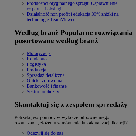
Producenci oryginalnego sprzętu
Usprawnienie
wsparcia i obsługi
Działalność non-profit i edukacja
30% zniżki na
technologię TeamViewer
Według branż
Popularne rozwiązania
posortowane według branż
Motoryzacja
Rolnictwo
Logistyka
Produkcja
Sprzedaż detaliczna
Opieka zdrowotna
Bankowość i finanse
Sektor publiczny
Skontaktuj się z zespołem sprzedaży
Potrzebujesz pomocy w wyborze odpowiedniego
rozwiązania, złożeniu zamówienia lub aktualizacji licencji?
Odezwij się do nas