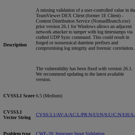
A missing validation of a user-controlled value in th
TeamViewer DEX Client (former 1E Client) -
Content Distribution Service (NomadBranch.exe)
prior version 26.1 for Windows allows an adjacent
network attacker to tamper with log timestamps via
crafted UDP Sync command. This could result in
forged or nonsensical datetime prefixes and
Description
compromising log integrity and forensic correlation.
The vulnerability has been fixed with version 26.1.
We recommend updating to the latest available
version.
CVSS3.1
Score
6.5 (Medium)
CVSS3.1
CVSS:3.1/AV:A/AC:L/PR:N/UI:N/S:U/C:N/I:H/A
Vector String
Problem type
CWE-20: Improper Input Validation