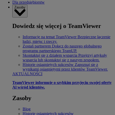
Dla przedsiębiorstw
Zasoby
Dowiedz się więcej o TeamViewer
Informacje na temat TeamViewer
Bezpieczne łączenie
ludzi, miejsc i rzeczy.
Zostań partnerem
Dołącz do naszego globalnego
programu partnerskiego TeamUP.
Skontaktuj się z działem wsparcia
Przejrzyj artykuły
wsparcia lub skontaktuj się z naszym zespołem.
Historie osiągniętych sukcesów
Zapoznaj się z
wynikami osiągniętymi przez klientów TeamViewer.
AKTUALNOŚCI
TeamViewer informuje o szybkim przyjęciu swojej oferty
Al wśród klientów.
Zasoby
Blog
Historie osiągniętych sukcesów