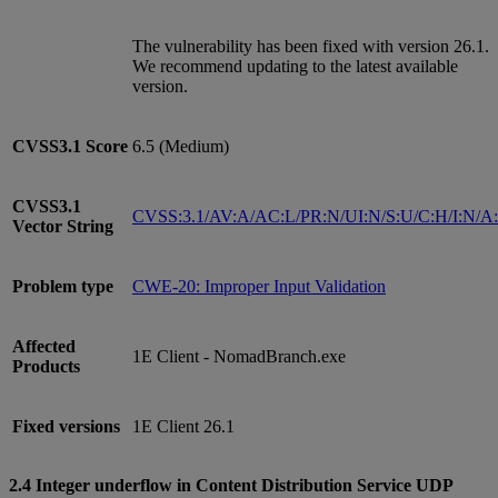
The vulnerability has been fixed with version 26.1.
We recommend updating to the latest available
version.
CVSS3.1
Score
6.5 (Medium)
CVSS3.1
CVSS:3.1/AV:A/AC:L/PR:N/UI:N/S:U/C:H/I:N/A
Vector String
Problem type
CWE-20: Improper Input Validation
Affected
1E Client - NomadBranch.exe
Products
Fixed versions
1E Client 26.1
2.4 Integer underflow in Content Distribution Service UDP