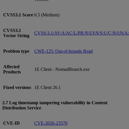
CVSS3.1
Score
6.5 (Medium)
CVSS3.1
CVSS:3.1/AV:A/AC:L/PR:N/UI:N/S:U/C:N/I:N/A
Vector String
Problem type
CWE-125: Out-of-bounds Read
Affected
1E Client - NomadBranch.exe
Products
Fixed versions
1E Client 26.1
2.7 Log timestamp tampering vulnerability in Content
Distribution Service
CVE-ID
CVE-2026-23570