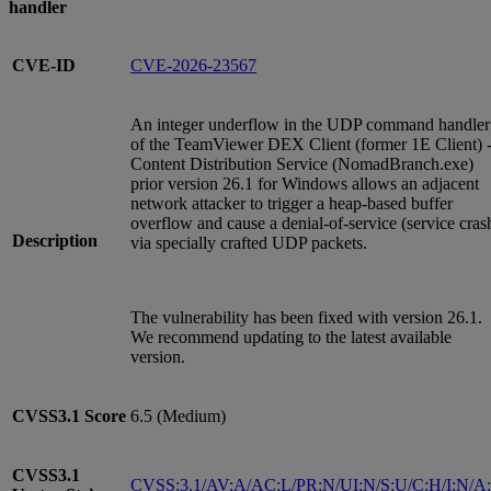
handler
CVE-ID
CVE-2026-23567
An integer underflow in the UDP command handler
of the TeamViewer DEX Client (former 1E Client) 
Content Distribution Service (NomadBranch.exe)
prior version 26.1 for Windows allows an adjacent
network attacker to trigger a heap-based buffer
overflow and cause a denial-of-service (service cras
Description
via specially crafted UDP packets.
The vulnerability has been fixed with version 26.1.
We recommend updating to the latest available
version.
CVSS3.1
Score
6.5 (Medium)
CVSS3.1
CVSS:3.1/AV:A/AC:L/PR:N/UI:N/S:U/C:H/I:N/A