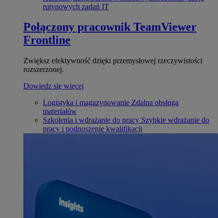
rutynowych zadań IT
Połączony pracownik
TeamViewer
Frontline
Zwiększ efektywność dzięki przemysłowej rzeczywistości
rozszerzonej.
Dowiedz się więcej
Logistyka i magazynowanie
Zdalna obsługa
materiałów
Szkolenia i wdrażanie do pracy
Szybkie wdrażanie do
pracy i podnoszenie kwalifikacji