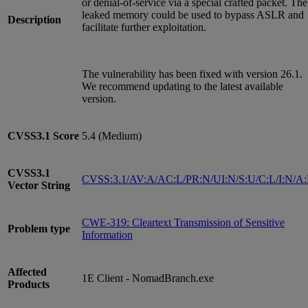
or denial-of-service via a special crafted packet. The
leaked memory could be used to bypass ASLR and
Description
facilitate further exploitation.
The vulnerability has been fixed with version 26.1.
We recommend updating to the latest available
version.
CVSS3.1
Score
5.4 (Medium)
CVSS3.1
CVSS:3.1/AV:A/AC:L/PR:N/UI:N/S:U/C:L/I:N/A
Vector String
CWE-319: Cleartext Transmission of Sensitive
Problem type
Information
Affected
1E Client - NomadBranch.exe
Products