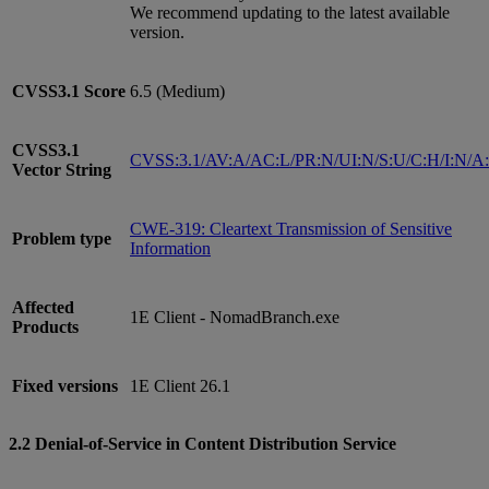
We recommend updating to the latest available
version.
CVSS3.1
Score
6.5 (Medium)
CVSS3.1
CVSS:3.1/AV:A/AC:L/PR:N/UI:N/S:U/C:H/I:N/A
Vector String
CWE-319: Cleartext Transmission of Sensitive
Problem type
Information
Affected
1E Client - NomadBranch.exe
Products
Fixed versions
1E Client 26.1
2.2 Denial-of-Service in Content Distribution Service