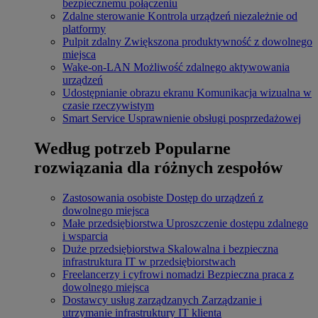
bezpiecznemu połączeniu
Zdalne sterowanie
Kontrola urządzeń niezależnie od
platformy
Pulpit zdalny
Zwiększona produktywność z dowolnego
miejsca
Wake-on-LAN
Możliwość zdalnego aktywowania
urządzeń
Udostępnianie obrazu ekranu
Komunikacja wizualna w
czasie rzeczywistym
Smart Service
Usprawnienie obsługi posprzedażowej
Według potrzeb
Popularne
rozwiązania dla różnych zespołów
Zastosowania osobiste
Dostęp do urządzeń z
dowolnego miejsca
Małe przedsiębiorstwa
Uproszczenie dostępu zdalnego
i wsparcia
Duże przedsiębiorstwa
Skalowalna i bezpieczna
infrastruktura IT w przedsiębiorstwach
Freelancerzy i cyfrowi nomadzi
Bezpieczna praca z
dowolnego miejsca
Dostawcy usług zarządzanych
Zarządzanie i
utrzymanie infrastruktury IT klienta