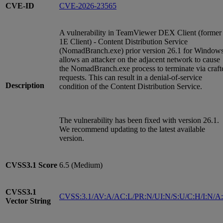
CVE-ID
CVE-2026-23565
A vulnerability in TeamViewer DEX Client (former
1E Client) - Content Distribution Service
(NomadBranch.exe) prior version 26.1 for Window
allows an attacker on the adjacent network to cause
the NomadBranch.exe process to terminate via craft
requests. This can result in a denial-of-service
Description
condition of the Content Distribution Service.
The vulnerability has been fixed with version 26.1.
We recommend updating to the latest available
version.
CVSS3.1
Score
6.5 (Medium)
CVSS3.1
CVSS:3.1/AV:A/AC:L/PR:N/UI:N/S:U/C:H/I:N/A
Vector String