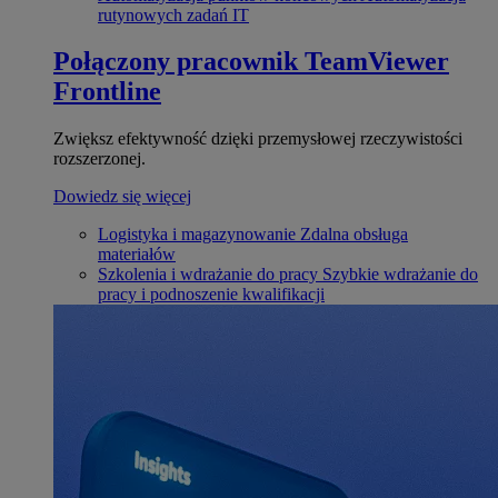
rutynowych zadań IT
Połączony pracownik
TeamViewer
Frontline
Zwiększ efektywność dzięki przemysłowej rzeczywistości
rozszerzonej.
Dowiedz się więcej
Logistyka i magazynowanie
Zdalna obsługa
materiałów
Szkolenia i wdrażanie do pracy
Szybkie wdrażanie do
pracy i podnoszenie kwalifikacji