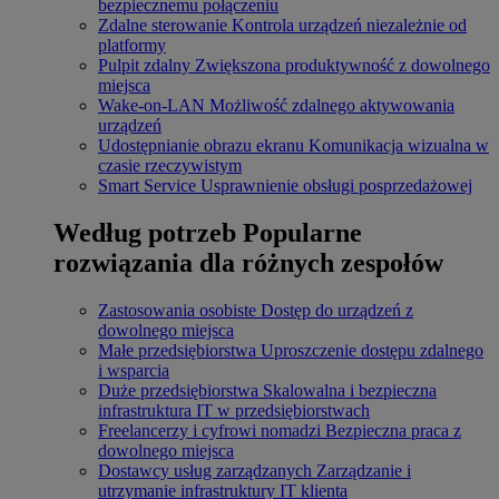
bezpiecznemu połączeniu
Zdalne sterowanie
Kontrola urządzeń niezależnie od
platformy
Pulpit zdalny
Zwiększona produktywność z dowolnego
miejsca
Wake-on-LAN
Możliwość zdalnego aktywowania
urządzeń
Udostępnianie obrazu ekranu
Komunikacja wizualna w
czasie rzeczywistym
Smart Service
Usprawnienie obsługi posprzedażowej
Według potrzeb
Popularne
rozwiązania dla różnych zespołów
Zastosowania osobiste
Dostęp do urządzeń z
dowolnego miejsca
Małe przedsiębiorstwa
Uproszczenie dostępu zdalnego
i wsparcia
Duże przedsiębiorstwa
Skalowalna i bezpieczna
infrastruktura IT w przedsiębiorstwach
Freelancerzy i cyfrowi nomadzi
Bezpieczna praca z
dowolnego miejsca
Dostawcy usług zarządzanych
Zarządzanie i
utrzymanie infrastruktury IT klienta