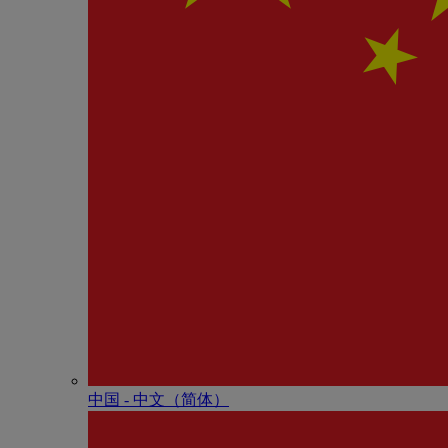
中国 - 中⽂（简体）