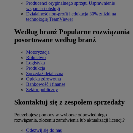
Producenci oryginalnego sprzętu
Usprawnienie
wsparcia i obsługi
Działalność non-profit i edukacja
30% zniżki na
technologię TeamViewer
Według branż
Popularne rozwiązania
posortowane według branż
Motoryzacja
Rolnictwo
Logistyka
Produkcja
Sprzedaż detaliczna
Opieka zdrowotna
Bankowość i finanse
Sektor publiczny
Skontaktuj się z zespołem sprzedaży
Potrzebujesz pomocy w wyborze odpowiedniego
rozwiązania, złożeniu zamówienia lub aktualizacji licencji?
Odezwij się do nas