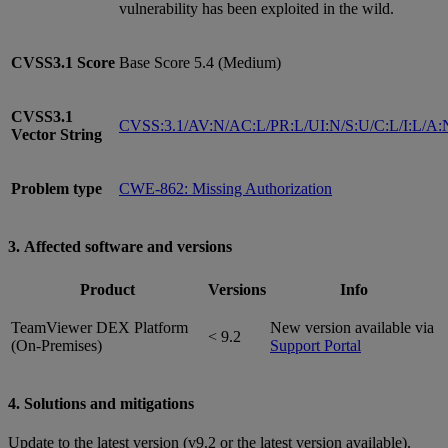
vulnerability has been exploited in the wild.
CVSS3.1
Score
Base Score 5.4 (Medium)
CVSS3.1
CVSS:3.1/AV:N/AC:L/PR:L/UI:N/S:U/C:L/I:L/A:
Vector String
Problem type
CWE-862: Missing Authorization
3. Affected software and versions
Product
Versions
Info
TeamViewer DEX Platform
New version available via
< 9.2
(On-Premises)
Support Portal
4. Solutions and mitigations
Update to the latest version (v9.2 or the latest version available).