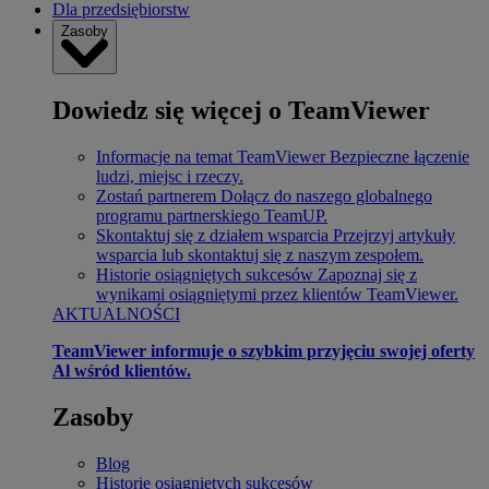
Dla przedsiębiorstw
Zasoby
Dowiedz się więcej o TeamViewer
Informacje na temat TeamViewer
Bezpieczne łączenie
ludzi, miejsc i rzeczy.
Zostań partnerem
Dołącz do naszego globalnego
programu partnerskiego TeamUP.
Skontaktuj się z działem wsparcia
Przejrzyj artykuły
wsparcia lub skontaktuj się z naszym zespołem.
Historie osiągniętych sukcesów
Zapoznaj się z
wynikami osiągniętymi przez klientów TeamViewer.
AKTUALNOŚCI
TeamViewer informuje o szybkim przyjęciu swojej oferty
Al wśród klientów.
Zasoby
Blog
Historie osiągniętych sukcesów