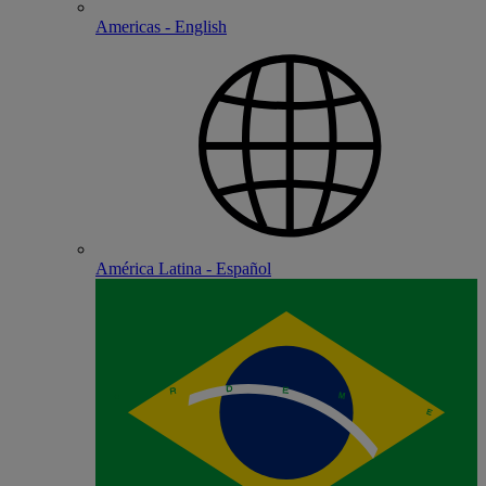
Americas - English
América Latina - Español