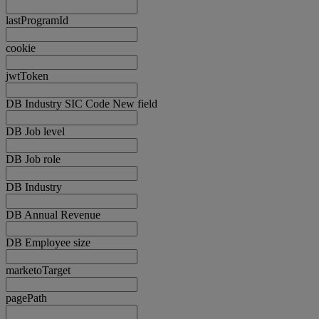
lastProgramId
cookie
jwtToken
DB Industry SIC Code New field
DB Job level
DB Job role
DB Industry
DB Annual Revenue
DB Employee size
marketoTarget
pagePath