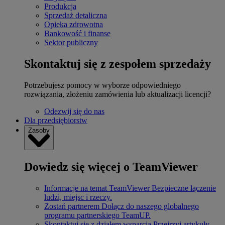
Produkcja
Sprzedaż detaliczna
Opieka zdrowotna
Bankowość i finanse
Sektor publiczny
Skontaktuj się z zespołem sprzedaży
Potrzebujesz pomocy w wyborze odpowiedniego
rozwiązania, złożeniu zamówienia lub aktualizacji licencji?
Odezwij się do nas
Dla przedsiębiorstw
Zasoby
Dowiedz się więcej o TeamViewer
Informacje na temat TeamViewer
Bezpieczne łączenie
ludzi, miejsc i rzeczy.
Zostań partnerem
Dołącz do naszego globalnego
programu partnerskiego TeamUP.
Skontaktuj się z działem wsparcia
Przejrzyj artykuły