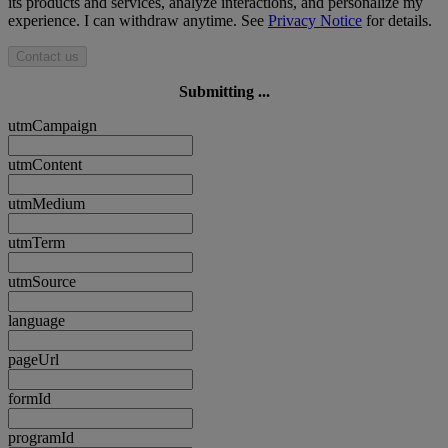
its products and services, analyze interactions, and personalize my
experience. I can withdraw anytime. See
Privacy Notice
for details.
Contact us
Submitting ...
utmCampaign
utmContent
utmMedium
utmTerm
utmSource
language
pageUrl
formId
programId