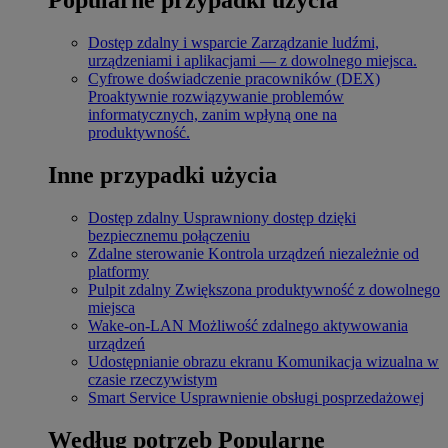
Dostęp zdalny i wsparcie
Zarządzanie ludźmi,
urządzeniami i aplikacjami — z dowolnego miejsca.
Cyfrowe doświadczenie pracowników (DEX)
Proaktywnie rozwiązywanie problemów
informatycznych, zanim wpłyną one na
produktywność.
Inne przypadki użycia
Dostęp zdalny
Usprawniony dostęp dzięki
bezpiecznemu połączeniu
Zdalne sterowanie
Kontrola urządzeń niezależnie od
platformy
Pulpit zdalny
Zwiększona produktywność z dowolnego
miejsca
Wake-on-LAN
Możliwość zdalnego aktywowania
urządzeń
Udostępnianie obrazu ekranu
Komunikacja wizualna w
czasie rzeczywistym
Smart Service
Usprawnienie obsługi posprzedażowej
Według potrzeb
Popularne