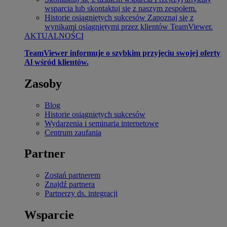
wsparcia lub skontaktuj się z naszym zespołem.
Historie osiągniętych sukcesów
Zapoznaj się z
wynikami osiągniętymi przez klientów TeamViewer.
AKTUALNOŚCI
TeamViewer informuje o szybkim przyjęciu swojej oferty
Al wśród klientów.
Zasoby
Blog
Historie osiągniętych sukcesów
Wydarzenia i seminaria internetowe
Centrum zaufania
Partner
Zostań partnerem
Znajdź partnera
Partnerzy ds. integracji
Wsparcie