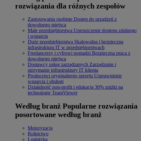
rozwiązania dla różnych zespołów
Zastosowania osobiste
Dostęp do urządzeń z
dowolnego miejsca
Małe przedsiębiorstwa
Uproszczenie dostępu zdalnego
i wsparcia
Duże przedsiębiorstwa
Skalowalna i bezpieczna
infrastruktura IT w przedsiębiorstwach
Freelancerzy i cyfrowi nomadzi
Bezpieczna praca z
dowolnego miejsca
Dostawcy usług zarządzanych
Zarządzanie i
utrzymanie infrastruktury IT klienta
Producenci oryginalnego sprzętu
Usprawnienie
wsparcia i obsługi
Działalność non-profit i edukacja
30% zniżki na
technologię TeamViewer
Według branż
Popularne rozwiązania
posortowane według branż
Motoryzacja
Rolnictwo
Logistyka