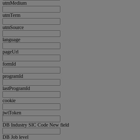
utmMedium
utmTerm
utmSource
language
pageUrl
formId
programId
lastProgramId
cookie
jwtToken
DB Industry SIC Code New field
DB Job level