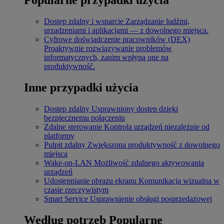
Dostęp zdalny i wsparcie
Zarządzanie ludźmi,
urządzeniami i aplikacjami — z dowolnego miejsca.
Cyfrowe doświadczenie pracowników (DEX)
Proaktywnie rozwiązywanie problemów
informatycznych, zanim wpłyną one na
produktywność.
Inne przypadki użycia
Dostęp zdalny
Usprawniony dostęp dzięki
bezpiecznemu połączeniu
Zdalne sterowanie
Kontrola urządzeń niezależnie od
platformy
Pulpit zdalny
Zwiększona produktywność z dowolnego
miejsca
Wake-on-LAN
Możliwość zdalnego aktywowania
urządzeń
Udostępnianie obrazu ekranu
Komunikacja wizualna w
czasie rzeczywistym
Smart Service
Usprawnienie obsługi posprzedażowej
Według potrzeb
Popularne