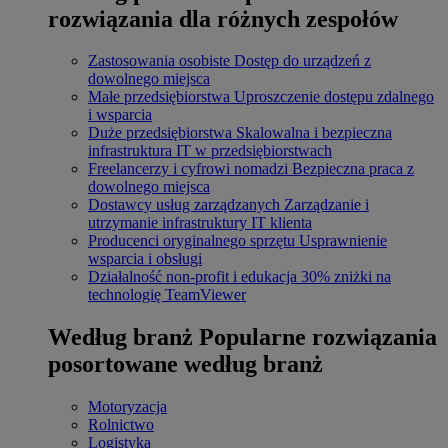
rozwiązania dla różnych zespołów
Zastosowania osobiste
Dostęp do urządzeń z
dowolnego miejsca
Małe przedsiębiorstwa
Uproszczenie dostępu zdalnego
i wsparcia
Duże przedsiębiorstwa
Skalowalna i bezpieczna
infrastruktura IT w przedsiębiorstwach
Freelancerzy i cyfrowi nomadzi
Bezpieczna praca z
dowolnego miejsca
Dostawcy usług zarządzanych
Zarządzanie i
utrzymanie infrastruktury IT klienta
Producenci oryginalnego sprzętu
Usprawnienie
wsparcia i obsługi
Działalność non-profit i edukacja
30% zniżki na
technologię TeamViewer
Według branż
Popularne rozwiązania
posortowane według branż
Motoryzacja
Rolnictwo
Logistyka