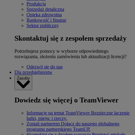
Produkcja
Sprzedaż detaliczna
Opieka zdrowotna
Bankowość i finanse
Sektor publiczny
Skontaktuj się z zespołem sprzedaży
Potrzebujesz pomocy w wyborze odpowiedniego
rozwiązania, złożeniu zamówienia lub aktualizacji licencji?
Odezwij się do nas
Dla przedsiębiorstw
Zasoby
Dowiedz się więcej o TeamViewer
Informacje na temat TeamViewer
Bezpieczne łączenie
ludzi, miejsc i rzeczy.
Zostań partnerem
Dołącz do naszego globalnego
programu partnerskiego TeamUP.
Skontaktuj się z działem wsparcia
Przejrzyj artykuły