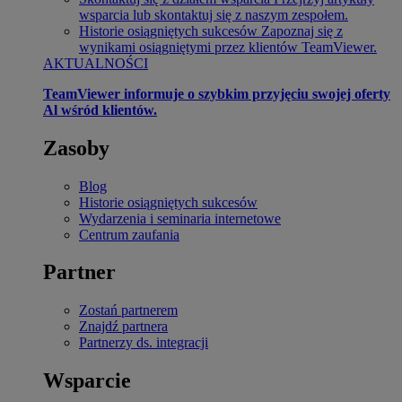
wsparcia lub skontaktuj się z naszym zespołem.
Historie osiągniętych sukcesów
Zapoznaj się z
wynikami osiągniętymi przez klientów TeamViewer.
AKTUALNOŚCI
TeamViewer informuje o szybkim przyjęciu swojej oferty
Al wśród klientów.
Zasoby
Blog
Historie osiągniętych sukcesów
Wydarzenia i seminaria internetowe
Centrum zaufania
Partner
Zostań partnerem
Znajdź partnera
Partnerzy ds. integracji
Wsparcie