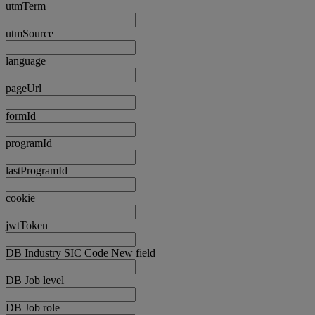
utmTerm
utmSource
language
pageUrl
formId
programId
lastProgramId
cookie
jwtToken
DB Industry SIC Code New field
DB Job level
DB Job role