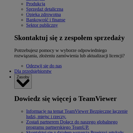
Produkcja
Sprzedaż detaliczna
Opieka zdrowotna
Bankowość i finanse
Sektor publiczny
Skontaktuj się z zespołem sprzedaży
Potrzebujesz pomocy w wyborze odpowiedniego
rozwiązania, złożeniu zamówienia lub aktualizacji licencji?
Odezwij się do nas
Dla przedsiębiorstw
Zasoby
Dowiedz się więcej o TeamViewer
Informacje na temat TeamViewer
Bezpieczne łączenie
ludzi, miejsc i rzeczy.
Zostań partnerem
Dołącz do naszego globalnego
programu partnerskiego TeamUP.
Skontaktuj się z działem wsparcia
Przejrzyj artykuły