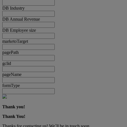
DB Industry
DB Annual Revenue
DB Employee size
marketoTarget
pagePath
gclid
pageName
formType
Thank you!
Thank You!
Thanks for contacting us! We´ll be in touch soon.