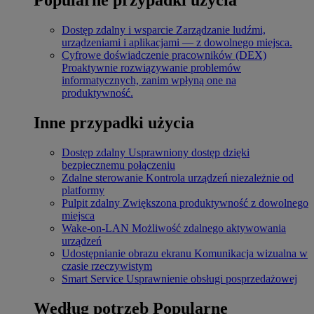
Dostęp zdalny i wsparcie
Zarządzanie ludźmi,
urządzeniami i aplikacjami — z dowolnego miejsca.
Cyfrowe doświadczenie pracowników (DEX)
Proaktywnie rozwiązywanie problemów
informatycznych, zanim wpłyną one na
produktywność.
Inne przypadki użycia
Dostęp zdalny
Usprawniony dostęp dzięki
bezpiecznemu połączeniu
Zdalne sterowanie
Kontrola urządzeń niezależnie od
platformy
Pulpit zdalny
Zwiększona produktywność z dowolnego
miejsca
Wake-on-LAN
Możliwość zdalnego aktywowania
urządzeń
Udostępnianie obrazu ekranu
Komunikacja wizualna w
czasie rzeczywistym
Smart Service
Usprawnienie obsługi posprzedażowej
Według potrzeb
Popularne