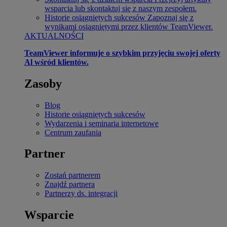
wsparcia lub skontaktuj się z naszym zespołem.
Historie osiągniętych sukcesów
Zapoznaj się z
wynikami osiągniętymi przez klientów TeamViewer.
AKTUALNOŚCI
TeamViewer informuje o szybkim przyjęciu swojej oferty
Al wśród klientów.
Zasoby
Blog
Historie osiągniętych sukcesów
Wydarzenia i seminaria internetowe
Centrum zaufania
Partner
Zostań partnerem
Znajdź partnera
Partnerzy ds. integracji
Wsparcie