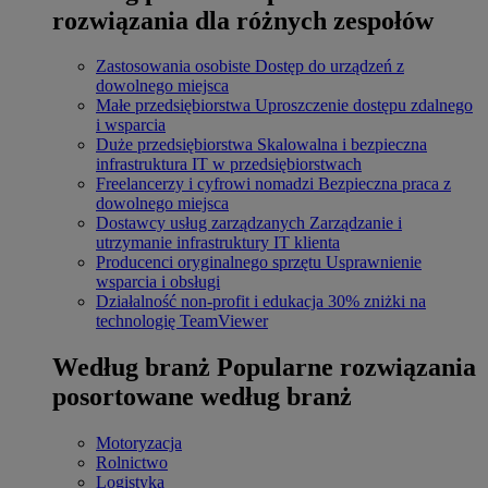
rozwiązania dla różnych zespołów
Zastosowania osobiste
Dostęp do urządzeń z
dowolnego miejsca
Małe przedsiębiorstwa
Uproszczenie dostępu zdalnego
i wsparcia
Duże przedsiębiorstwa
Skalowalna i bezpieczna
infrastruktura IT w przedsiębiorstwach
Freelancerzy i cyfrowi nomadzi
Bezpieczna praca z
dowolnego miejsca
Dostawcy usług zarządzanych
Zarządzanie i
utrzymanie infrastruktury IT klienta
Producenci oryginalnego sprzętu
Usprawnienie
wsparcia i obsługi
Działalność non-profit i edukacja
30% zniżki na
technologię TeamViewer
Według branż
Popularne rozwiązania
posortowane według branż
Motoryzacja
Rolnictwo
Logistyka