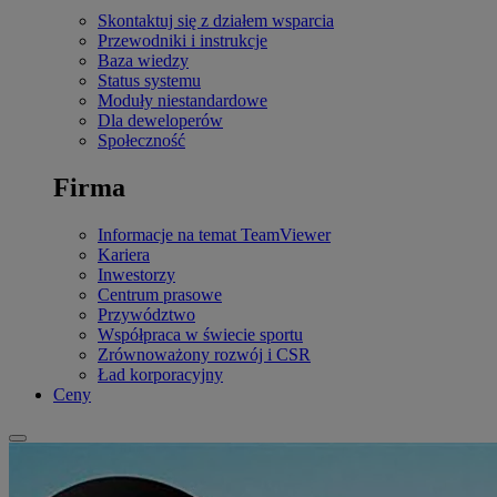
Skontaktuj się z działem wsparcia
Przewodniki i instrukcje
Baza wiedzy
Status systemu
Moduły niestandardowe
Dla deweloperów
Społeczność
Firma
Informacje na temat TeamViewer
Kariera
Inwestorzy
Centrum prasowe
Przywództwo
Współpraca w świecie sportu
Zrównoważony rozwój i CSR
Ład korporacyjny
Ceny