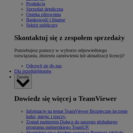
Produkcja
Sprzedaż detaliczna
Opieka zdrowotna
Bankowość i finanse
Sektor publiczny
Skontaktuj się z zespołem sprzedaży
Potrzebujesz pomocy w wyborze odpowiedniego
rozwiązania, złożeniu zamówienia lub aktualizacji licencji?
Odezwij się do nas
Dla przedsiębiorstw
Zasoby
Dowiedz się więcej o TeamViewer
Informacje na temat TeamViewer
Bezpieczne łączenie
ludzi, miejsc i rzeczy.
Zostań partnerem
Dołącz do naszego globalnego
programu partnerskiego TeamUP.
Skontaktuj się z działem wsparcia
Przejrzyj artykuły