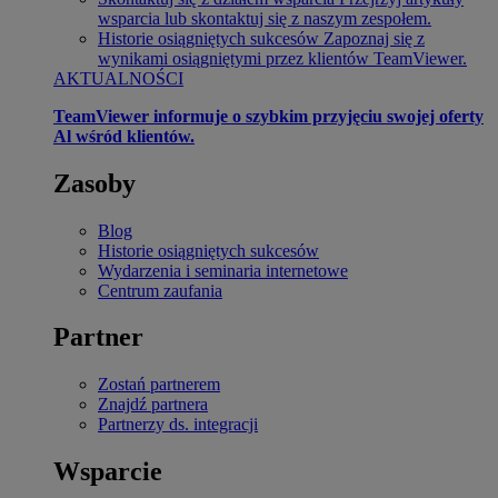
wsparcia lub skontaktuj się z naszym zespołem.
Historie osiągniętych sukcesów
Zapoznaj się z
wynikami osiągniętymi przez klientów TeamViewer.
AKTUALNOŚCI
TeamViewer informuje o szybkim przyjęciu swojej oferty
Al wśród klientów.
Zasoby
Blog
Historie osiągniętych sukcesów
Wydarzenia i seminaria internetowe
Centrum zaufania
Partner
Zostań partnerem
Znajdź partnera
Partnerzy ds. integracji
Wsparcie