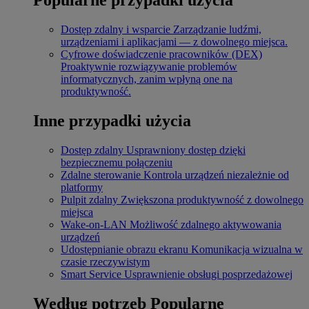
Dostęp zdalny i wsparcie
Zarządzanie ludźmi,
urządzeniami i aplikacjami — z dowolnego miejsca.
Cyfrowe doświadczenie pracowników (DEX)
Proaktywnie rozwiązywanie problemów
informatycznych, zanim wpłyną one na
produktywność.
Inne przypadki użycia
Dostęp zdalny
Usprawniony dostęp dzięki
bezpiecznemu połączeniu
Zdalne sterowanie
Kontrola urządzeń niezależnie od
platformy
Pulpit zdalny
Zwiększona produktywność z dowolnego
miejsca
Wake-on-LAN
Możliwość zdalnego aktywowania
urządzeń
Udostępnianie obrazu ekranu
Komunikacja wizualna w
czasie rzeczywistym
Smart Service
Usprawnienie obsługi posprzedażowej
Według potrzeb
Popularne