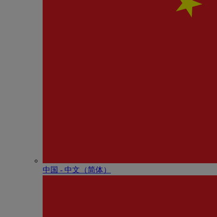
中国 - 中⽂（简体）