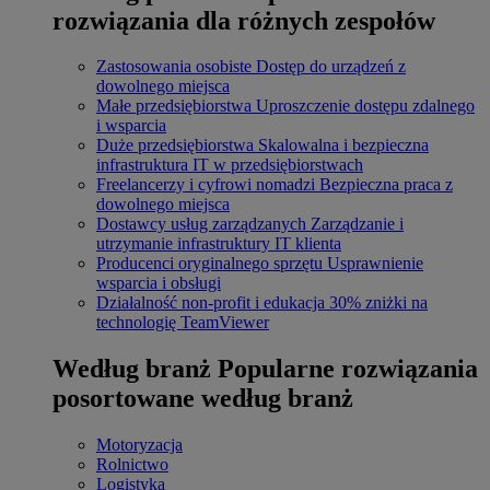
rozwiązania dla różnych zespołów
Zastosowania osobiste
Dostęp do urządzeń z
dowolnego miejsca
Małe przedsiębiorstwa
Uproszczenie dostępu zdalnego
i wsparcia
Duże przedsiębiorstwa
Skalowalna i bezpieczna
infrastruktura IT w przedsiębiorstwach
Freelancerzy i cyfrowi nomadzi
Bezpieczna praca z
dowolnego miejsca
Dostawcy usług zarządzanych
Zarządzanie i
utrzymanie infrastruktury IT klienta
Producenci oryginalnego sprzętu
Usprawnienie
wsparcia i obsługi
Działalność non-profit i edukacja
30% zniżki na
technologię TeamViewer
Według branż
Popularne rozwiązania
posortowane według branż
Motoryzacja
Rolnictwo
Logistyka