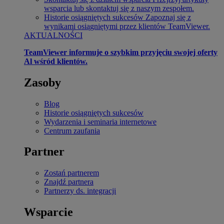
wsparcia lub skontaktuj się z naszym zespołem.
Historie osiągniętych sukcesów
Zapoznaj się z
wynikami osiągniętymi przez klientów TeamViewer.
AKTUALNOŚCI
TeamViewer informuje o szybkim przyjęciu swojej oferty
Al wśród klientów.
Zasoby
Blog
Historie osiągniętych sukcesów
Wydarzenia i seminaria internetowe
Centrum zaufania
Partner
Zostań partnerem
Znajdź partnera
Partnerzy ds. integracji
Wsparcie