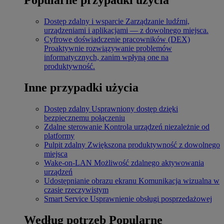
Dostęp zdalny i wsparcie
Zarządzanie ludźmi,
urządzeniami i aplikacjami — z dowolnego miejsca.
Cyfrowe doświadczenie pracowników (DEX)
Proaktywnie rozwiązywanie problemów
informatycznych, zanim wpłyną one na
produktywność.
Inne przypadki użycia
Dostęp zdalny
Usprawniony dostęp dzięki
bezpiecznemu połączeniu
Zdalne sterowanie
Kontrola urządzeń niezależnie od
platformy
Pulpit zdalny
Zwiększona produktywność z dowolnego
miejsca
Wake-on-LAN
Możliwość zdalnego aktywowania
urządzeń
Udostępnianie obrazu ekranu
Komunikacja wizualna w
czasie rzeczywistym
Smart Service
Usprawnienie obsługi posprzedażowej
Według potrzeb
Popularne