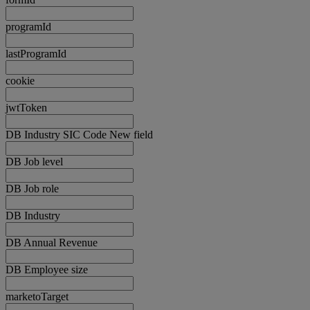
programId
lastProgramId
cookie
jwtToken
DB Industry SIC Code New field
DB Job level
DB Job role
DB Industry
DB Annual Revenue
DB Employee size
marketoTarget