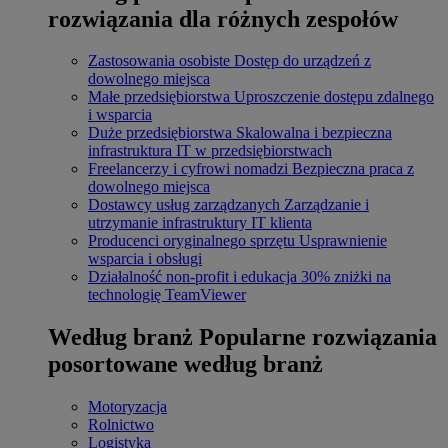
rozwiązania dla różnych zespołów
Zastosowania osobiste
Dostęp do urządzeń z
dowolnego miejsca
Małe przedsiębiorstwa
Uproszczenie dostępu zdalnego
i wsparcia
Duże przedsiębiorstwa
Skalowalna i bezpieczna
infrastruktura IT w przedsiębiorstwach
Freelancerzy i cyfrowi nomadzi
Bezpieczna praca z
dowolnego miejsca
Dostawcy usług zarządzanych
Zarządzanie i
utrzymanie infrastruktury IT klienta
Producenci oryginalnego sprzętu
Usprawnienie
wsparcia i obsługi
Działalność non-profit i edukacja
30% zniżki na
technologię TeamViewer
Według branż
Popularne rozwiązania
posortowane według branż
Motoryzacja
Rolnictwo
Logistyka