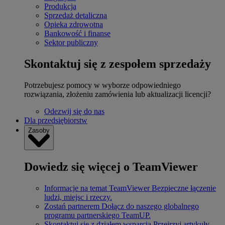
Produkcja
Sprzedaż detaliczna
Opieka zdrowotna
Bankowość i finanse
Sektor publiczny
Skontaktuj się z zespołem sprzedaży
Potrzebujesz pomocy w wyborze odpowiedniego
rozwiązania, złożeniu zamówienia lub aktualizacji licencji?
Odezwij się do nas
Dla przedsiębiorstw
Zasoby
Dowiedz się więcej o TeamViewer
Informacje na temat TeamViewer
Bezpieczne łączenie
ludzi, miejsc i rzeczy.
Zostań partnerem
Dołącz do naszego globalnego
programu partnerskiego TeamUP.
Skontaktuj się z działem wsparcia
Przejrzyj artykuły