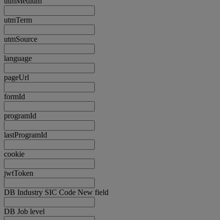
utmMedium
utmTerm
utmSource
language
pageUrl
formId
programId
lastProgramId
cookie
jwtToken
DB Industry SIC Code New field
DB Job level