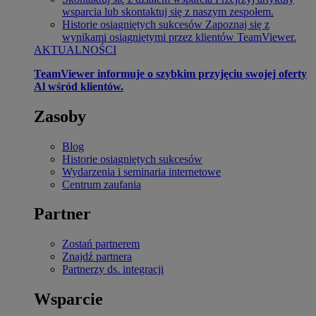
wsparcia lub skontaktuj się z naszym zespołem.
Historie osiągniętych sukcesów
Zapoznaj się z
wynikami osiągniętymi przez klientów TeamViewer.
AKTUALNOŚCI
TeamViewer informuje o szybkim przyjęciu swojej oferty
Al wśród klientów.
Zasoby
Blog
Historie osiągniętych sukcesów
Wydarzenia i seminaria internetowe
Centrum zaufania
Partner
Zostań partnerem
Znajdź partnera
Partnerzy ds. integracji
Wsparcie