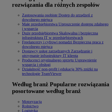
rozwiązania dla różnych zespołów
Zastosowania osobiste
Dostęp do urządzeń z
dowolnego miejsca
Małe przedsiębiorstwa
Uproszczenie dostępu zdalnego
i wsparcia
Duże przedsiębiorstwa
Skalowalna i bezpieczna
infrastruktura IT w przedsiębiorstwach
Freelancerzy i cyfrowi nomadzi
Bezpieczna praca z
dowolnego miejsca
Dostawcy usług zarządzanych
Zarządzanie i
utrzymanie infrastruktury IT klienta
Producenci oryginalnego sprzętu
Usprawnienie
wsparcia i obsługi
Działalność non-profit i edukacja
30% zniżki na
technologię TeamViewer
Według branż
Popularne rozwiązania
posortowane według branż
Motoryzacja
Rolnictwo
Logistyka