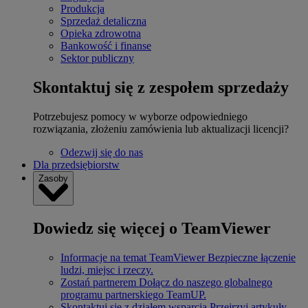
Produkcja
Sprzedaż detaliczna
Opieka zdrowotna
Bankowość i finanse
Sektor publiczny
Skontaktuj się z zespołem sprzedaży
Potrzebujesz pomocy w wyborze odpowiedniego
rozwiązania, złożeniu zamówienia lub aktualizacji licencji?
Odezwij się do nas
Dla przedsiębiorstw
Zasoby
Dowiedz się więcej o TeamViewer
Informacje na temat TeamViewer
Bezpieczne łączenie
ludzi, miejsc i rzeczy.
Zostań partnerem
Dołącz do naszego globalnego
programu partnerskiego TeamUP.
Skontaktuj się z działem wsparcia
Przejrzyj artykuły