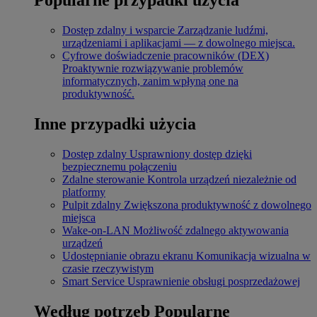
Dostęp zdalny i wsparcie
Zarządzanie ludźmi,
urządzeniami i aplikacjami — z dowolnego miejsca.
Cyfrowe doświadczenie pracowników (DEX)
Proaktywnie rozwiązywanie problemów
informatycznych, zanim wpłyną one na
produktywność.
Inne przypadki użycia
Dostęp zdalny
Usprawniony dostęp dzięki
bezpiecznemu połączeniu
Zdalne sterowanie
Kontrola urządzeń niezależnie od
platformy
Pulpit zdalny
Zwiększona produktywność z dowolnego
miejsca
Wake-on-LAN
Możliwość zdalnego aktywowania
urządzeń
Udostępnianie obrazu ekranu
Komunikacja wizualna w
czasie rzeczywistym
Smart Service
Usprawnienie obsługi posprzedażowej
Według potrzeb
Popularne