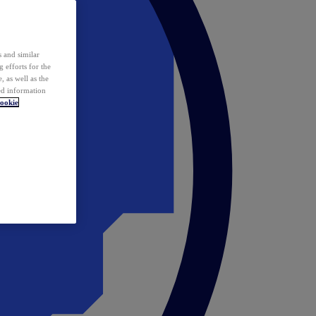
 and similar
 efforts for the
 as well as the
ed information
ookie