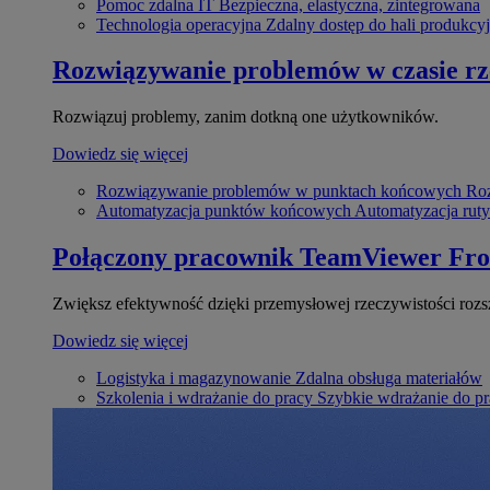
Pomoc zdalna IT
Bezpieczna, elastyczna, zintegrowana
Technologia operacyjna
Zdalny dostęp do hali produkcyj
Rozwiązywanie problemów w czasie r
Rozwiązuj problemy, zanim dotkną one użytkowników.
Dowiedz się więcej
Rozwiązywanie problemów w punktach końcowych
Roz
Automatyzacja punktów końcowych
Automatyzacja rut
Połączony pracownik
TeamViewer Fro
Zwiększ efektywność dzięki przemysłowej rzeczywistości rozs
Dowiedz się więcej
Logistyka i magazynowanie
Zdalna obsługa materiałów
Szkolenia i wdrażanie do pracy
Szybkie wdrażanie do pra