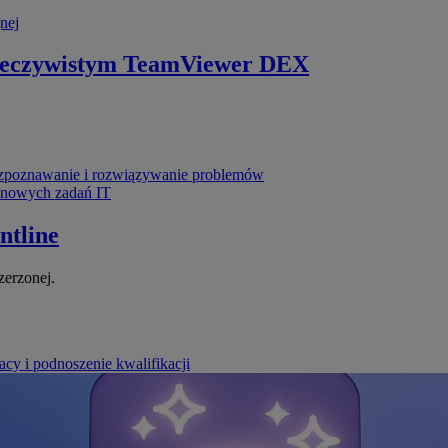
nej
zeczywistym
TeamViewer DEX
poznawanie i rozwiązywanie problemów
ynowych zadań IT
ntline
zerzonej.
cy i podnoszenie kwalifikacji