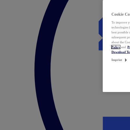
Cookie Co
To improve yo
technologies 
best possible
subsequent pr
about the Coo
Policy
and
P
Download T
Imprint