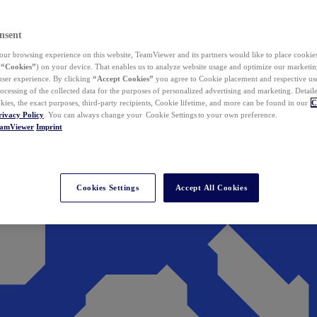
nsent
ur browsing experience on this website, TeamViewer and its partners would like to place cookies
(
“Cookies”
) on your device. That enables us to analyze website usage and optimize our marketing
 user experience. By clicking
“Accept Cookies”
you agree to Cookie placement and respective use,
ocessing of the collected data for the purposes of personalized advertising and marketing. Detail
kies, the exact purposes, third-party recipients, Cookie lifetime, and more can be found in our
C
rivacy Policy
. You can always change your Cookie Settings to your own preference.
eamViewer
Imprint
Cookies Settings
Accept All Cookies