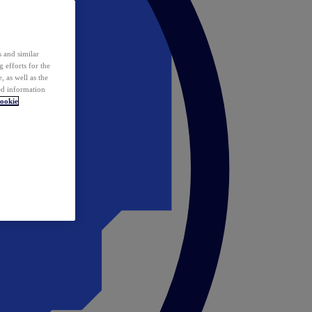
 and similar
 efforts for the
 as well as the
ed information
ookie