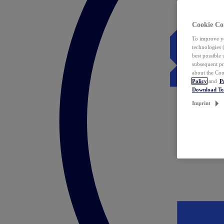
Cookie Co
To improve yo
technologies 
best possible
subsequent pr
about the Coo
Policy
and
P
Download T
Imprint