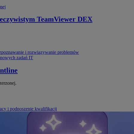
nej
zeczywistym
TeamViewer DEX
poznawanie i rozwiązywanie problemów
ynowych zadań IT
ntline
zerzonej.
cy i podnoszenie kwalifikacji