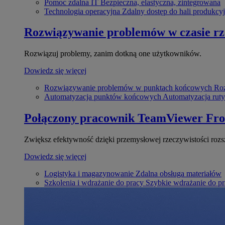
Pomoc zdalna IT
Bezpieczna, elastyczna, zintegrowana
Technologia operacyjna
Zdalny dostęp do hali produkcyj
Rozwiązywanie problemów w czasie r
Rozwiązuj problemy, zanim dotkną one użytkowników.
Dowiedz się więcej
Rozwiązywanie problemów w punktach końcowych
Roz
Automatyzacja punktów końcowych
Automatyzacja rut
Połączony pracownik
TeamViewer Fro
Zwiększ efektywność dzięki przemysłowej rzeczywistości rozs
Dowiedz się więcej
Logistyka i magazynowanie
Zdalna obsługa materiałów
Szkolenia i wdrażanie do pracy
Szybkie wdrażanie do pra