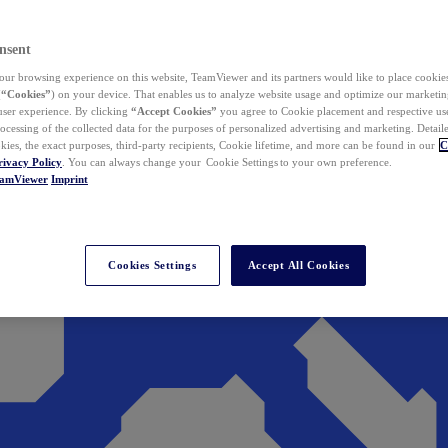
nsent
ur browsing experience on this website, TeamViewer and its partners would like to place cookies
(
“Cookies”
) on your device. That enables us to analyze website usage and optimize our marketing
 user experience. By clicking
“Accept Cookies”
you agree to Cookie placement and respective use,
ocessing of the collected data for the purposes of personalized advertising and marketing. Detail
kies, the exact purposes, third-party recipients, Cookie lifetime, and more can be found in our
C
rivacy Policy
. You can always change your Cookie Settings to your own preference.
eamViewer
Imprint
Cookies Settings
Accept All Cookies