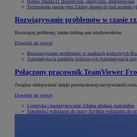
Pomoc zdalna IT
Bezpieczna, elastyczna, zintegrowana
Technologia operacyjna
Zdalny dostęp do hali produkcyj
Rozwiązywanie problemów w czasie r
Rozwiązuj problemy, zanim dotkną one użytkowników.
Dowiedz się więcej
Rozwiązywanie problemów w punktach końcowych
Roz
Automatyzacja punktów końcowych
Automatyzacja rut
Połączony pracownik
TeamViewer Fro
Zwiększ efektywność dzięki przemysłowej rzeczywistości rozs
Dowiedz się więcej
Logistyka i magazynowanie
Zdalna obsługa materiałów
Szkolenia i wdrażanie do pracy
Szybkie wdrażanie do pra