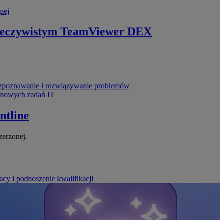
nej
zeczywistym
TeamViewer DEX
poznawanie i rozwiązywanie problemów
ynowych zadań IT
ntline
zerzonej.
cy i podnoszenie kwalifikacji