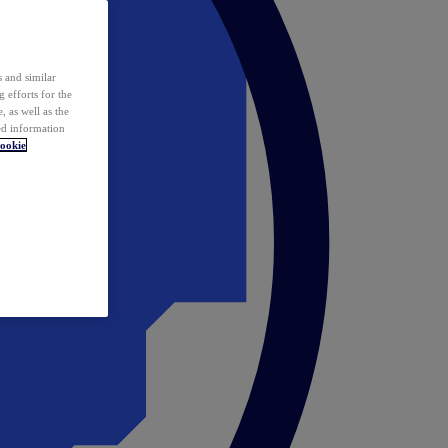
 and similar
 efforts for the
 as well as the
ed information
ookie