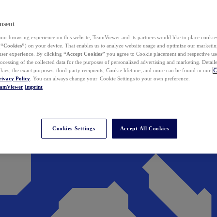
nsent
ur browsing experience on this website, TeamViewer and its partners would like to place cookies
(
“Cookies”
) on your device. That enables us to analyze website usage and optimize our marketing
 user experience. By clicking
“Accept Cookies”
you agree to Cookie placement and respective use,
ocessing of the collected data for the purposes of personalized advertising and marketing. Detail
kies, the exact purposes, third-party recipients, Cookie lifetime, and more can be found in our
C
rivacy Policy
. You can always change your Cookie Settings to your own preference.
eamViewer
Imprint
Cookies Settings
Accept All Cookies