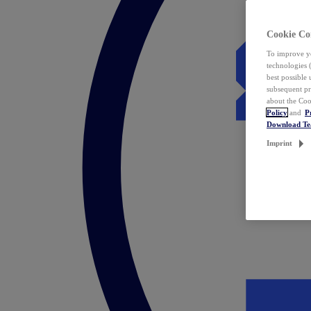
Cookie Co
To improve yo
technologies 
best possible
subsequent pr
about the Coo
Policy
and
P
Download T
Imprint