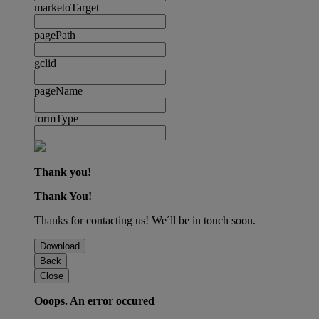
marketoTarget
pagePath
gclid
pageName
formType
Thank you!
Thank You!
Thanks for contacting us! We´ll be in touch soon.
Download
Back
Close
Ooops. An error occured