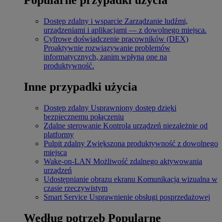
Dostęp zdalny i wsparcie
Zarządzanie ludźmi,
urządzeniami i aplikacjami — z dowolnego miejsca.
Cyfrowe doświadczenie pracowników (DEX)
Proaktywnie rozwiązywanie problemów
informatycznych, zanim wpłyną one na
produktywność.
Inne przypadki użycia
Dostęp zdalny
Usprawniony dostęp dzięki
bezpiecznemu połączeniu
Zdalne sterowanie
Kontrola urządzeń niezależnie od
platformy
Pulpit zdalny
Zwiększona produktywność z dowolnego
miejsca
Wake-on-LAN
Możliwość zdalnego aktywowania
urządzeń
Udostępnianie obrazu ekranu
Komunikacja wizualna w
czasie rzeczywistym
Smart Service
Usprawnienie obsługi posprzedażowej
Według potrzeb
Popularne