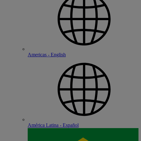
Americas - English
América Latina - Español