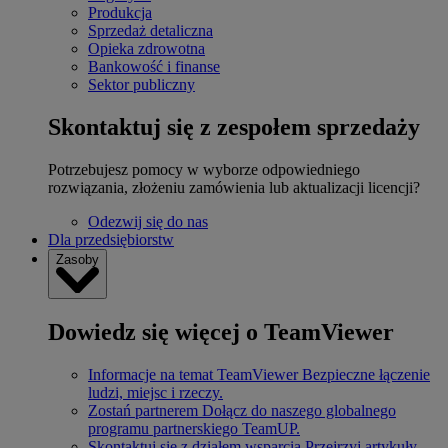
Produkcja
Sprzedaż detaliczna
Opieka zdrowotna
Bankowość i finanse
Sektor publiczny
Skontaktuj się z zespołem sprzedaży
Potrzebujesz pomocy w wyborze odpowiedniego
rozwiązania, złożeniu zamówienia lub aktualizacji licencji?
Odezwij się do nas
Dla przedsiębiorstw
Zasoby
Dowiedz się więcej o TeamViewer
Informacje na temat TeamViewer
Bezpieczne łączenie
ludzi, miejsc i rzeczy.
Zostań partnerem
Dołącz do naszego globalnego
programu partnerskiego TeamUP.
Skontaktuj się z działem wsparcia
Przejrzyj artykuły