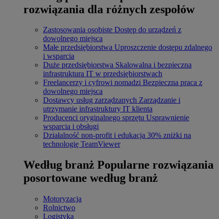
rozwiązania dla różnych zespołów
Zastosowania osobiste
Dostęp do urządzeń z
dowolnego miejsca
Małe przedsiębiorstwa
Uproszczenie dostępu zdalnego
i wsparcia
Duże przedsiębiorstwa
Skalowalna i bezpieczna
infrastruktura IT w przedsiębiorstwach
Freelancerzy i cyfrowi nomadzi
Bezpieczna praca z
dowolnego miejsca
Dostawcy usług zarządzanych
Zarządzanie i
utrzymanie infrastruktury IT klienta
Producenci oryginalnego sprzętu
Usprawnienie
wsparcia i obsługi
Działalność non-profit i edukacja
30% zniżki na
technologię TeamViewer
Według branż
Popularne rozwiązania
posortowane według branż
Motoryzacja
Rolnictwo
Logistyka