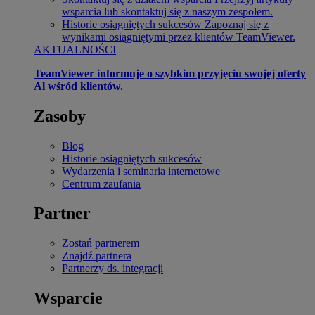
wsparcia lub skontaktuj się z naszym zespołem.
Historie osiągniętych sukcesów
Zapoznaj się z
wynikami osiągniętymi przez klientów TeamViewer.
AKTUALNOŚCI
TeamViewer informuje o szybkim przyjęciu swojej oferty
Al wśród klientów.
Zasoby
Blog
Historie osiągniętych sukcesów
Wydarzenia i seminaria internetowe
Centrum zaufania
Partner
Zostań partnerem
Znajdź partnera
Partnerzy ds. integracji
Wsparcie