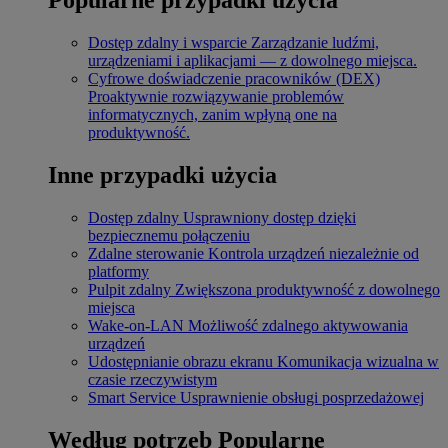
Dostęp zdalny i wsparcie
Zarządzanie ludźmi,
urządzeniami i aplikacjami — z dowolnego miejsca.
Cyfrowe doświadczenie pracowników (DEX)
Proaktywnie rozwiązywanie problemów
informatycznych, zanim wpłyną one na
produktywność.
Inne przypadki użycia
Dostęp zdalny
Usprawniony dostęp dzięki
bezpiecznemu połączeniu
Zdalne sterowanie
Kontrola urządzeń niezależnie od
platformy
Pulpit zdalny
Zwiększona produktywność z dowolnego
miejsca
Wake-on-LAN
Możliwość zdalnego aktywowania
urządzeń
Udostępnianie obrazu ekranu
Komunikacja wizualna w
czasie rzeczywistym
Smart Service
Usprawnienie obsługi posprzedażowej
Według potrzeb
Popularne