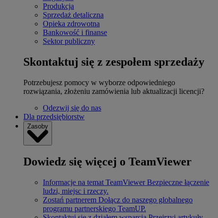
Produkcja
Sprzedaż detaliczna
Opieka zdrowotna
Bankowość i finanse
Sektor publiczny
Skontaktuj się z zespołem sprzedaży
Potrzebujesz pomocy w wyborze odpowiedniego
rozwiązania, złożeniu zamówienia lub aktualizacji licencji?
Odezwij się do nas
Dla przedsiębiorstw
Zasoby
Dowiedz się więcej o TeamViewer
Informacje na temat TeamViewer
Bezpieczne łączenie
ludzi, miejsc i rzeczy.
Zostań partnerem
Dołącz do naszego globalnego
programu partnerskiego TeamUP.
Skontaktuj się z działem wsparcia
Przejrzyj artykuły