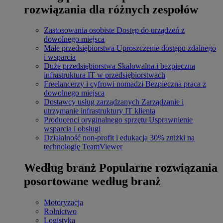
rozwiązania dla różnych zespołów
Zastosowania osobiste
Dostęp do urządzeń z
dowolnego miejsca
Małe przedsiębiorstwa
Uproszczenie dostępu zdalnego
i wsparcia
Duże przedsiębiorstwa
Skalowalna i bezpieczna
infrastruktura IT w przedsiębiorstwach
Freelancerzy i cyfrowi nomadzi
Bezpieczna praca z
dowolnego miejsca
Dostawcy usług zarządzanych
Zarządzanie i
utrzymanie infrastruktury IT klienta
Producenci oryginalnego sprzętu
Usprawnienie
wsparcia i obsługi
Działalność non-profit i edukacja
30% zniżki na
technologię TeamViewer
Według branż
Popularne rozwiązania
posortowane według branż
Motoryzacja
Rolnictwo
Logistyka