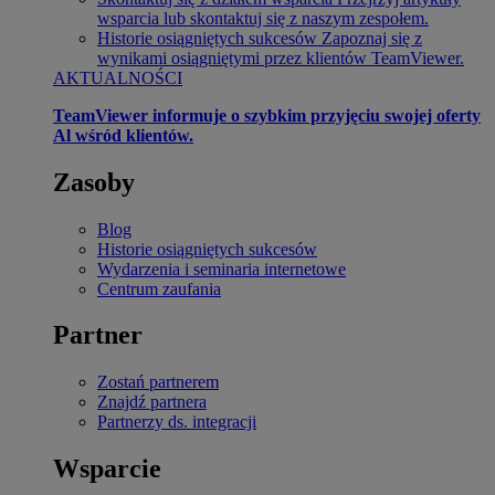
wsparcia lub skontaktuj się z naszym zespołem.
Historie osiągniętych sukcesów
Zapoznaj się z
wynikami osiągniętymi przez klientów TeamViewer.
AKTUALNOŚCI
TeamViewer informuje o szybkim przyjęciu swojej oferty
Al wśród klientów.
Zasoby
Blog
Historie osiągniętych sukcesów
Wydarzenia i seminaria internetowe
Centrum zaufania
Partner
Zostań partnerem
Znajdź partnera
Partnerzy ds. integracji
Wsparcie