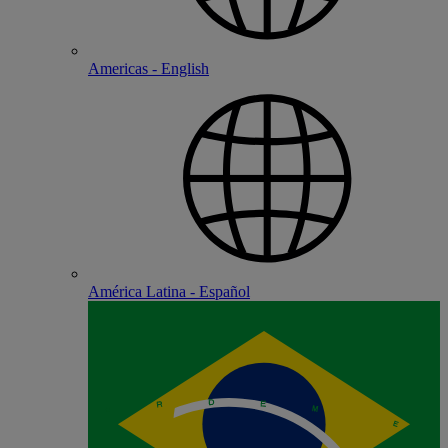
Americas - English
América Latina - Español