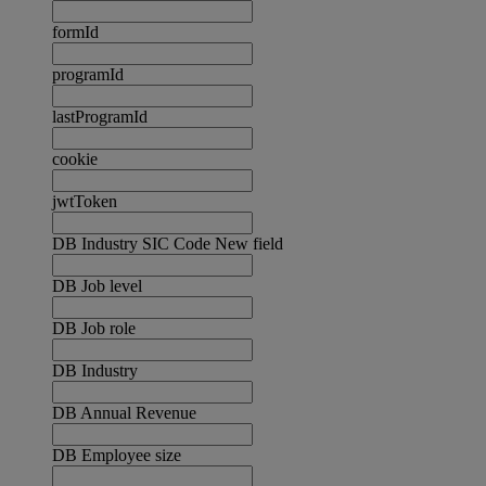
formId
programId
lastProgramId
cookie
jwtToken
DB Industry SIC Code New field
DB Job level
DB Job role
DB Industry
DB Annual Revenue
DB Employee size