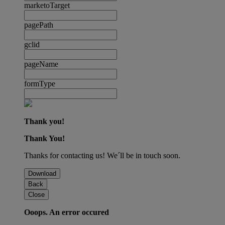
marketoTarget
pagePath
gclid
pageName
formType
Thank you!
Thank You!
Thanks for contacting us! We´ll be in touch soon.
Download
Back
Close
Ooops. An error occured