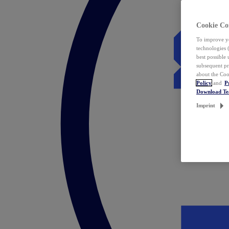
Cookie Co
To improve yo
technologies 
best possible
subsequent pr
about the Coo
Policy
and
P
Download T
Imprint