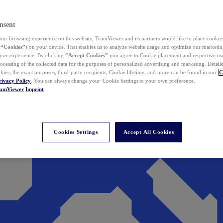
nsent
ur browsing experience on this website, TeamViewer and its partners would like to place cookies
(
“Cookies”
) on your device. That enables us to analyze website usage and optimize our marketing
 user experience. By clicking
“Accept Cookies”
you agree to Cookie placement and respective use,
ocessing of the collected data for the purposes of personalized advertising and marketing. Detail
kies, the exact purposes, third-party recipients, Cookie lifetime, and more can be found in our
C
rivacy Policy
. You can always change your Cookie Settings to your own preference.
eamViewer
Imprint
Cookies Settings
Accept All Cookies