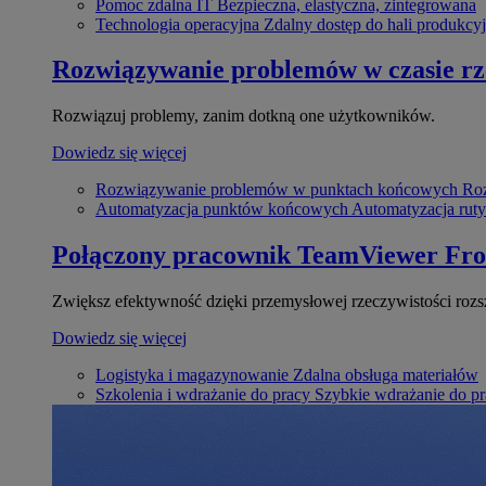
Pomoc zdalna IT
Bezpieczna, elastyczna, zintegrowana
Technologia operacyjna
Zdalny dostęp do hali produkcyj
Rozwiązywanie problemów w czasie r
Rozwiązuj problemy, zanim dotkną one użytkowników.
Dowiedz się więcej
Rozwiązywanie problemów w punktach końcowych
Roz
Automatyzacja punktów końcowych
Automatyzacja rut
Połączony pracownik
TeamViewer Fro
Zwiększ efektywność dzięki przemysłowej rzeczywistości rozs
Dowiedz się więcej
Logistyka i magazynowanie
Zdalna obsługa materiałów
Szkolenia i wdrażanie do pracy
Szybkie wdrażanie do pra