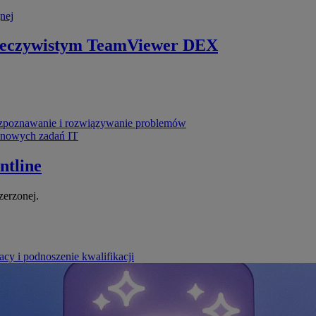
nej
zeczywistym
TeamViewer DEX
poznawanie i rozwiązywanie problemów
ynowych zadań IT
ntline
zerzonej.
cy i podnoszenie kwalifikacji