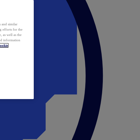
 and similar
 efforts for the
 as well as the
ed information
ookie