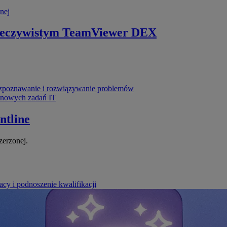
nej
zeczywistym
TeamViewer DEX
poznawanie i rozwiązywanie problemów
ynowych zadań IT
ntline
zerzonej.
cy i podnoszenie kwalifikacji