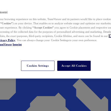
nsent
ur browsing experience on this website, TeamViewer and its partners would like to place cookies
(
“Cookies”
) on your device. That enables us to analyze website usage and optimize our marketing
 user experience. By clicking
“Accept Cookies”
you agree to Cookie placement and respective use,
ocessing of the collected data for the purposes of personalized advertising and marketing. Detail
kies, the exact purposes, third-party recipients, Cookie lifetime, and more can be found in our
C
rivacy Policy
. You can always change your Cookie Settings to your own preference.
eamViewer
Imprint
Cookies Settings
Accept All Cookies