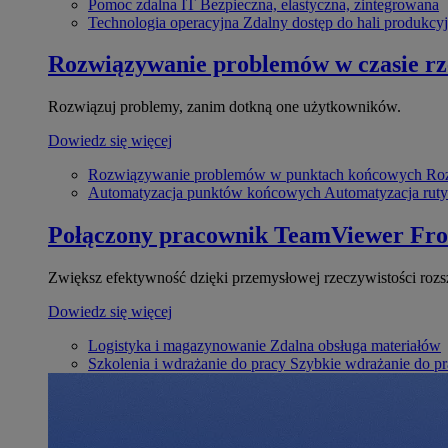
Pomoc zdalna IT
Bezpieczna, elastyczna, zintegrowana
Technologia operacyjna
Zdalny dostęp do hali produkcyj
Rozwiązywanie problemów w czasie r
Rozwiązuj problemy, zanim dotkną one użytkowników.
Dowiedz się więcej
Rozwiązywanie problemów w punktach końcowych
Roz
Automatyzacja punktów końcowych
Automatyzacja rut
Połączony pracownik
TeamViewer Fro
Zwiększ efektywność dzięki przemysłowej rzeczywistości rozs
Dowiedz się więcej
Logistyka i magazynowanie
Zdalna obsługa materiałów
Szkolenia i wdrażanie do pracy
Szybkie wdrażanie do pra