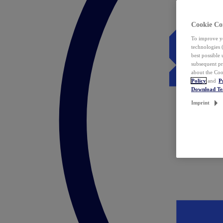
Cookie Co
To improve yo
technologies 
best possible
subsequent pr
about the Coo
Policy
and
P
Download T
Imprint