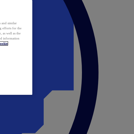
 and similar
 efforts for the
 as well as the
ed information
ookie