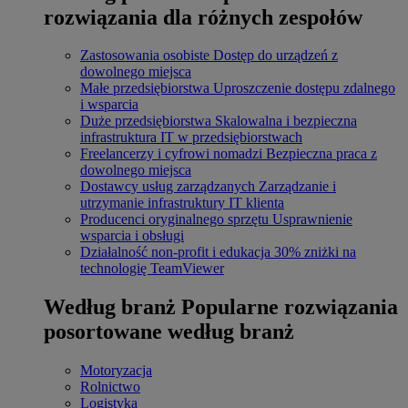
rozwiązania dla różnych zespołów
Zastosowania osobiste
Dostęp do urządzeń z
dowolnego miejsca
Małe przedsiębiorstwa
Uproszczenie dostępu zdalnego
i wsparcia
Duże przedsiębiorstwa
Skalowalna i bezpieczna
infrastruktura IT w przedsiębiorstwach
Freelancerzy i cyfrowi nomadzi
Bezpieczna praca z
dowolnego miejsca
Dostawcy usług zarządzanych
Zarządzanie i
utrzymanie infrastruktury IT klienta
Producenci oryginalnego sprzętu
Usprawnienie
wsparcia i obsługi
Działalność non-profit i edukacja
30% zniżki na
technologię TeamViewer
Według branż
Popularne rozwiązania
posortowane według branż
Motoryzacja
Rolnictwo
Logistyka