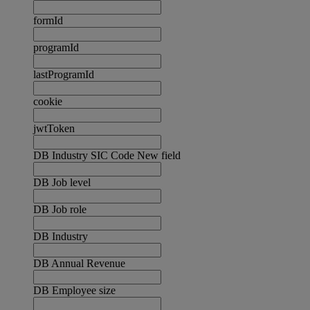
formId
programId
lastProgramId
cookie
jwtToken
DB Industry SIC Code New field
DB Job level
DB Job role
DB Industry
DB Annual Revenue
DB Employee size