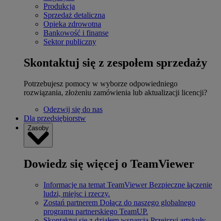
Produkcja
Sprzedaż detaliczna
Opieka zdrowotna
Bankowość i finanse
Sektor publiczny
Skontaktuj się z zespołem sprzedaży
Potrzebujesz pomocy w wyborze odpowiedniego
rozwiązania, złożeniu zamówienia lub aktualizacji licencji?
Odezwij się do nas
Dla przedsiębiorstw
Zasoby
Dowiedz się więcej o TeamViewer
Informacje na temat TeamViewer
Bezpieczne łączenie
ludzi, miejsc i rzeczy.
Zostań partnerem
Dołącz do naszego globalnego
programu partnerskiego TeamUP.
Skontaktuj się z działem wsparcia
Przejrzyj artykuły