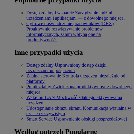
Dostęp zdalny i wsparcie
Zarządzanie ludźmi,
urządzeniami i aplikacjami — z dowolnego miejsca.
Cyfrowe doświadczenie pracowników (DEX)
Proaktywnie rozwiązywanie problemów
informatycznych, zanim wpłyną one na
produktywność.
Inne przypadki użycia
Dostęp zdalny
Usprawniony dostęp dzięki
bezpiecznemu połączeniu
Zdalne sterowanie
Kontrola urządzeń niezależnie od
platformy
Pulpit zdalny
Zwiększona produktywność z dowolnego
miejsca
Wake-on-LAN
Możliwość zdalnego aktywowania
urządzeń
Udostępnianie obrazu ekranu
Komunikacja wizualna w
czasie rzeczywistym
Smart Service
Usprawnienie obsługi posprzedażowej
Według potrzeb
Popularne