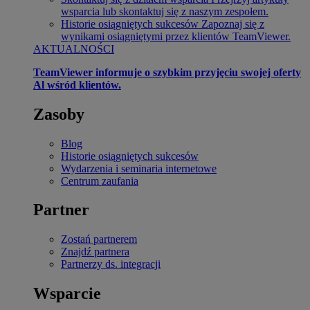
wsparcia lub skontaktuj się z naszym zespołem.
Historie osiągniętych sukcesów
Zapoznaj się z
wynikami osiągniętymi przez klientów TeamViewer.
AKTUALNOŚCI
TeamViewer informuje o szybkim przyjęciu swojej oferty
Al wśród klientów.
Zasoby
Blog
Historie osiągniętych sukcesów
Wydarzenia i seminaria internetowe
Centrum zaufania
Partner
Zostań partnerem
Znajdź partnera
Partnerzy ds. integracji
Wsparcie