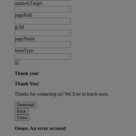
marketoTarget
pagePath
gclid
pageName
formType
Thank you!
Thank You!
Thanks for contacting us! We´ll be in touch soon.
Download
Back
Close
Ooops. An error occured