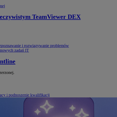
nej
zeczywistym
TeamViewer DEX
poznawanie i rozwiązywanie problemów
ynowych zadań IT
ntline
zerzonej.
cy i podnoszenie kwalifikacji