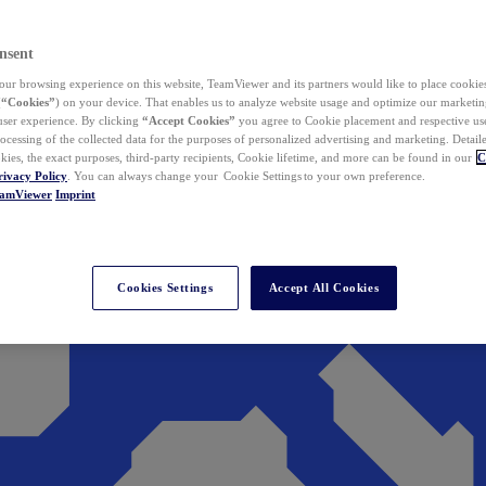
nsent
ur browsing experience on this website, TeamViewer and its partners would like to place cookies
(
“Cookies”
) on your device. That enables us to analyze website usage and optimize our marketing
 user experience. By clicking
“Accept Cookies”
you agree to Cookie placement and respective use,
ocessing of the collected data for the purposes of personalized advertising and marketing. Detail
kies, the exact purposes, third-party recipients, Cookie lifetime, and more can be found in our
C
rivacy Policy
. You can always change your Cookie Settings to your own preference.
eamViewer
Imprint
Cookies Settings
Accept All Cookies