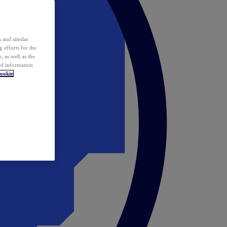
 and similar
 efforts for the
 as well as the
ed information
ookie