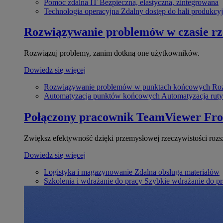
Pomoc zdalna IT
Bezpieczna, elastyczna, zintegrowana
Technologia operacyjna
Zdalny dostęp do hali produkcyj
Rozwiązywanie problemów w czasie r
Rozwiązuj problemy, zanim dotkną one użytkowników.
Dowiedz się więcej
Rozwiązywanie problemów w punktach końcowych
Roz
Automatyzacja punktów końcowych
Automatyzacja rut
Połączony pracownik
TeamViewer Fro
Zwiększ efektywność dzięki przemysłowej rzeczywistości rozs
Dowiedz się więcej
Logistyka i magazynowanie
Zdalna obsługa materiałów
Szkolenia i wdrażanie do pracy
Szybkie wdrażanie do pra