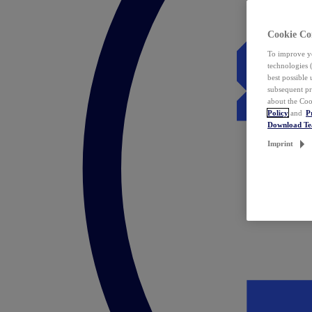
Cookie Co
To improve yo
technologies 
best possible
subsequent pr
about the Coo
Policy
and
P
Download T
Imprint