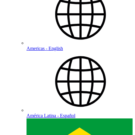
Americas - English
América Latina - Español