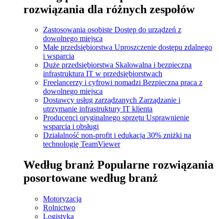
rozwiązania dla różnych zespołów
Zastosowania osobiste
Dostęp do urządzeń z
dowolnego miejsca
Małe przedsiębiorstwa
Uproszczenie dostępu zdalnego
i wsparcia
Duże przedsiębiorstwa
Skalowalna i bezpieczna
infrastruktura IT w przedsiębiorstwach
Freelancerzy i cyfrowi nomadzi
Bezpieczna praca z
dowolnego miejsca
Dostawcy usług zarządzanych
Zarządzanie i
utrzymanie infrastruktury IT klienta
Producenci oryginalnego sprzętu
Usprawnienie
wsparcia i obsługi
Działalność non-profit i edukacja
30% zniżki na
technologię TeamViewer
Według branż
Popularne rozwiązania
posortowane według branż
Motoryzacja
Rolnictwo
Logistyka