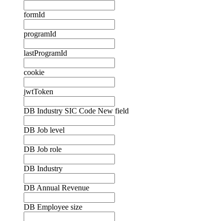
formId
programId
lastProgramId
cookie
jwtToken
DB Industry SIC Code New field
DB Job level
DB Job role
DB Industry
DB Annual Revenue
DB Employee size