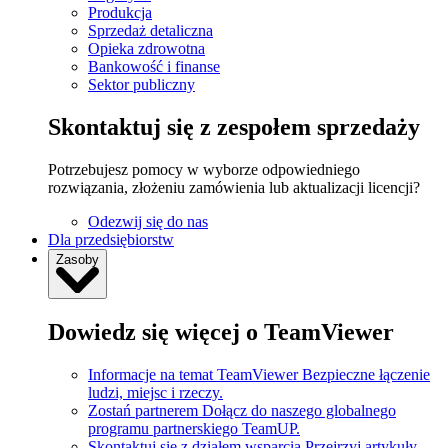
Produkcja
Sprzedaż detaliczna
Opieka zdrowotna
Bankowość i finanse
Sektor publiczny
Skontaktuj się z zespołem sprzedaży
Potrzebujesz pomocy w wyborze odpowiedniego
rozwiązania, złożeniu zamówienia lub aktualizacji licencji?
Odezwij się do nas
Dla przedsiębiorstw
Zasoby
Dowiedz się więcej o TeamViewer
Informacje na temat TeamViewer
Bezpieczne łączenie
ludzi, miejsc i rzeczy.
Zostań partnerem
Dołącz do naszego globalnego
programu partnerskiego TeamUP.
Skontaktuj się z działem wsparcia
Przejrzyj artykuły