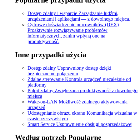
Dostęp zdalny i wsparcie
Zarządzanie ludźmi,
urządzeniami i aplikacjami — z dowolnego miejsca.
Cyfrowe doświadczenie pracowników (DEX)
Proaktywnie rozwiązywanie problemów
informatycznych, zanim wpłyną one na
produktywność.
Inne przypadki użycia
Dostęp zdalny
Usprawniony dostęp dzięki
bezpiecznemu połączeniu
Zdalne sterowanie
Kontrola urządzeń niezależnie od
platformy
Pulpit zdalny
Zwiększona produktywność z dowolnego
miejsca
Wake-on-LAN
Możliwość zdalnego aktywowania
urządzeń
Udostępnianie obrazu ekranu
Komunikacja wizualna w
czasie rzeczywistym
Smart Service
Usprawnienie obsługi posprzedażowej
Według potrzeb
Popularne